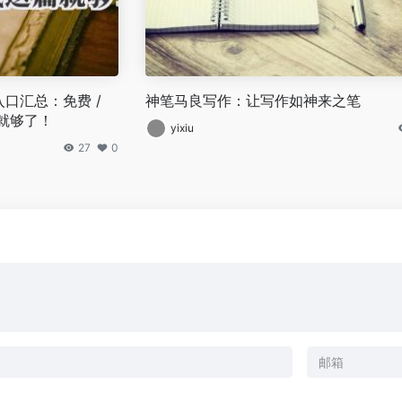
序入口汇总：免费 /
神笔马良写作：让写作如神来之笔
就够了！
yixiu
27
0