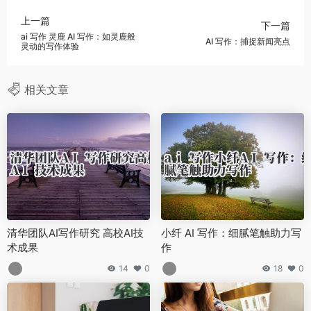
上一篇
下一篇
ai 写作 灵鹿 AI 写作：如灵鹿般
AI 写作：捕捉新闻亮点
灵动的写作体验
相关文章
清华团队AI写作研究 高校AI技
小纤 AI 写作：细腻笔触助力写
术成果
作
14
0
18
0