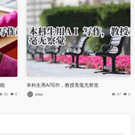
功能
本科生用AI写作，教授竟毫无察觉
50
0
yixiu
47
0