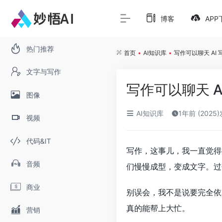
博客
APP
热门推荐
首页
•
AI知识库
•
写作可以聊天 AI
文字与写作
写作可以聊天 
图像
AI知识库
1年前 (2025
视频
代码&IT
写作，这事儿，我一直觉得
音频
们慢慢成型，变成文字。过
商业
别误会，我不是说要完全依
真的能帮上大忙。
营销