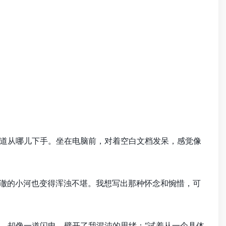
道从哪儿下手。坐在电脑前，对着空白文档发呆，感觉像
经清澈的小河也变得浑浊不堪。我想写出那种怀念和惋惜，可
，却像一道闪电，劈开了我混沌的思绪：“试着从一个具体