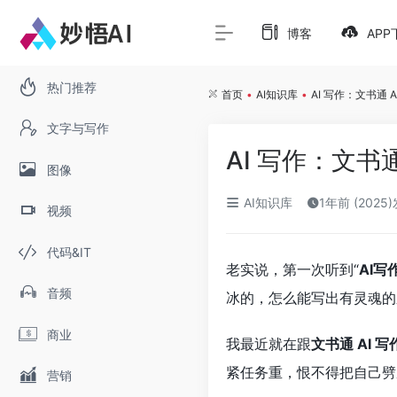
博客
APP
热门推荐
首页
•
AI知识库
•
AI 写作：文书通
文字与写作
AI 写作：文书
图像
AI知识库
1年前 (2025
视频
代码&IT
老实说，第一次听到“
AI写
音频
冰的，怎么能写出有灵魂的
商业
我最近就在跟
文书通 AI 写
紧任务重，恨不得把自己劈
营销