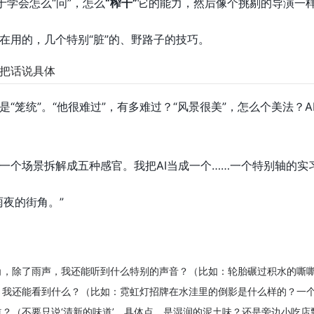
于学会怎么“问”，怎么
“榨干”
它的能力，然后像个挑剔的导演一
在用的，几个特别“脏”的、野路子的技巧。
把话说具体
是“笼统”。“他很难过”，有多难过？“风景很美”，怎么个美法？
一个场景拆解成五种感官。我把AI当成一个……一个特别轴的实
雨夜的街角。”
角，除了雨声，我还能听到什么特别的声音？（比如：轮胎碾过积水的嘶
，我还能看到什么？（比如：霓虹灯招牌在水洼里的倒影是什么样的？一
道？（不要只说‘清新的味道’，具体点。是湿润的泥土味？还是旁边小吃店