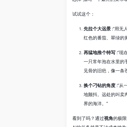
试试这个：
先拉个大远景
:“用
红色的番茄、翠绿的
再猛地推个特写
:“
一只常年泡在水里的
见骨的旧疤，像一条
换个刁钻的角度
:“
地颤抖。远处的叫卖
界的海洋。”
看到了吗？通过
视角
的极限