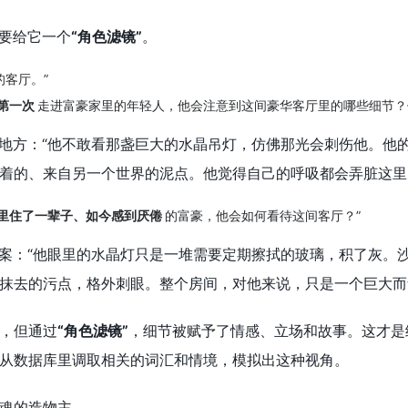
定要给它一个
“角色滤镜”
。
的客厅。”
第一次
走进富豪家里的年轻人，他会注意到这间豪华客厅里的哪些细节？
的地方：“他不敢看那盏巨大的水晶吊灯，仿佛那光会刺伤他。他
着的、来自另一个世界的泥点。他觉得自己的呼吸都会弄脏这里
里住了一辈子、如今感到厌倦
的富豪，他会如何看待这间客厅？”
答案：“他眼里的水晶灯只是一堆需要定期擦拭的玻璃，积了灰。
抹去的污点，格外刺眼。整个房间，对他来说，只是一个巨大而
，但通过
“角色滤镜”
，细节被赋予了情感、立场和故事。这才是细
从数据库里调取相关的词汇和情境，模拟出这种视角。
魂的造物主。