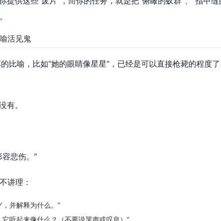
你提供这些“废片”，而你的任务，就是把“俯瞰的蚁群”、“指甲
。
喻活见鬼
坏的比喻，比如“她的眼睛像星星”，已经是可以直接枪毙的程度
它没有。
形容悲伤。”
不讲理：
妒’，并解释为什么。”
，它听起来像什么？（不要说哭声或叹息）”