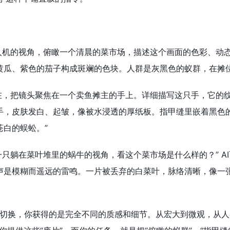
无人机的视角，俯瞰一个清晨的菜市场，描述这个画面的色彩、动态
黄瓜、紫色的茄子构成斑斓的色块。人群是灰黑色的蚁群，在摊位
现在，把镜头聚焦在一个卖鱼摊主的手上。详细描写这只手，它的纹
手，皮肤发白、起皱，像被水浸透的厚纸板。指甲缝里嵌着黑色
苍白的蜈蚣。”
从一只躺在菜叶堆里的蜗牛的视角，看这个菜市场是什么样的？” 
声是模糊而遥远的雷鸣。一片被丢弃的白菜叶，脉络清晰，像一
切换，你获得的是完全不同的质感和细节。从宏大到微观，从人