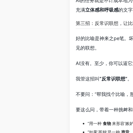
AI的任务就是不计成本地为
充满
立体感和呼吸感
的文字
第三招：反常识联想，让比
好的比喻是神来之pe笔。
见的联想。
AI没有。至少，你可以逼
我管这招叫
“反常识联想”
。
不要问：“帮我找个比喻，
要这么问，带着一种挑衅和
“用一种
食物
来形容‘嫉
“如果‘孤独’是一种
声音