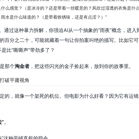
是什么感觉？（是冰冷的？还是带着一丝暖意的？风吹过湿透的衣角是什么
，雨水是什么味道的？（是带着铁锈味，还是有点涩？）”
。通过这种暴力拆解，你强迫AI从一个抽象的“雨夜”概念，进
的百分之二十，可能就藏着一句让你拍案叫绝的描写。比如它可
是比“嘶嘶声”带劲多了？
是那个
淘金者
，把这些闪光的金子捡起来，放到你的故事里。
打破平庸视角
定的，就像一个架死的机位。但电影为什么好看？因为它有运镜
”
。
场”这种平铺直叙的指令。