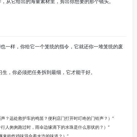
样，从它给出的海量素材里，剪出你想要的那个镜头。
AI也一样，你给它一个笼统的指令，它就还你一堆笼统的废
习生，你必须把任务拆到最细，它才能干好。
嘶声？远处救护车的鸣笛？便利店门打开时叮咚的门铃声？）”
个行人匆匆跑过时，雨伞边缘滴下的水珠是什么形状的？）”
飘来的炸鸡味混合着水汽的味道？）”