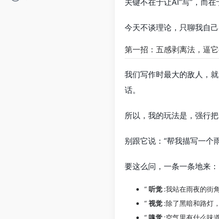
关键不在于让AI“写”，而在
今天不谈理论，只聊我自己
第一招：五感剥离法，逼它
我们写作时最大的敌人，就
话。
所以，我的玩法是，强行把
别跟它说：“帮我描写一个
要这么问，一条一条地来：
“
听觉
:我站在雨夜的街
“
视觉
:除了黑暗和路灯
“
嗅觉
:空气里有什么味