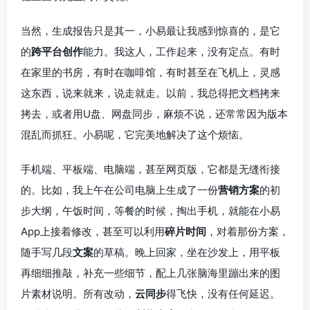
当然，生成报告只是其一，小易最让我感到惊喜的，是它
的
跨平台创作
能力。我这人，工作起来，没有定点。有时
在家里的书房，有时在咖啡馆，有时甚至在飞机上，灵感
这东西，说来就来，说走就走。以前，我总得把文档拷来
拷去，或者用U盘、网盘同步，麻烦不说，还常常因为版本
混乱而抓狂。小易呢，它完美地解决了这个烦恼。
手机端、平板端、电脑端，甚至网页版，它都是无缝衔接
的。比如，我上午在公司电脑上生成了一份
营销方案
的初
步大纲，午饭时间，等餐的时候，掏出手机，就能在小易
App上接着修改，甚至可以利用
碎片时间
，对着那份方案，
随手写几段
文案
的草稿。晚上回家，坐在沙发上，用平板
再细细推敲，补充一些细节，配上几张脑海里蹦出来的图
片素材说明。所有改动，
云同步
得飞快，没有任何延迟。