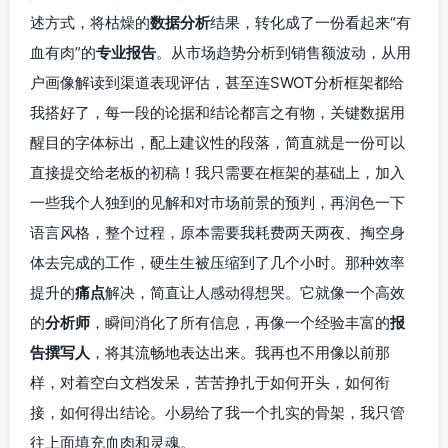
述方式，将枯燥的
数据分析
结果，转化成了一份看起来“有
血有肉”的
专业报告
。从市场趋势分析到销售额波动，从用
户画像解读到渠道表现评估，甚至连SWOT分析框架都给
我搭好了，每一段的论据和结论都言之有物，关键数据用
醒目的字体标出，配上建议性的段落，简直就是一份可以
直接提交给老板的初稿！我只需要在框架的基础上，加入
一些我个人独到的见解和对市场前景的预判，再润色一下
语言风格，整个过程，原本需要我耗费两天两夜、掏空身
体去完成的工作，硬生生被压缩到了几个小时。那种效率
提升的
痛点
解决，简直让人感动得想哭。它就像一个高效
的
分析师
，瞬间消化了所有信息，再像一个经验丰富的
报
告撰写人
，将其流畅地表达出来。我再也不用像以前那
样，对着空白文档发呆，苦苦挣扎于如何开头，如何衔
接，如何得出结论。小易给了我一个扎实的骨架，我只管
往上面填充血肉和灵魂。