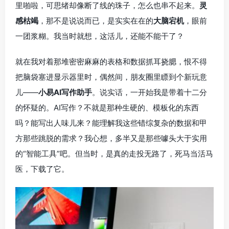
里啪啦，可思绪却像断了线的珠子，怎么也串不起来。
灵
感枯竭
，那不是说说而已，是实实在在的
大脑宕机
，眼前
一团浆糊。我当时就想，这活儿，还能不能干了？
就在我对着那堆密密麻麻的表格和数据抓耳挠腮，恨不得
把脑袋塞进显示器里时，偶然间，朋友圈里瞟到个新玩意
儿——
小易AI写作助手
。说实话，一开始我是带着十二分
的怀疑的。AI写作？不就是那种生硬的、模板化的东西
吗？能写出人味儿来？能理解我这些错综复杂的数据和甲
方那些跳脱的需求？我心想，多半又是那些噱头大于实用
的“智能工具”吧。但当时，是真的走投无路了，死马当活马
医，下载了它。