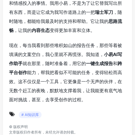
和情感投入的事情。我用小易，不是为了让它替我写出所
有东西，而是让它成为我写作道路上的一把
瑞士军刀
，随
时随地，都能给我最及时的支持和帮助。它让我的
思路流
畅
，让我的
内容生态
变得更加丰富和立体。
现在，每当我看到那些堆积如山的报告任务，那些等着被
填满的文案空白，我心里就不再慌张。我知道，
小易AI写
作助手
就在那里，随时准备着，用它的
一键生成报告
和
跨
平台创作
能力，帮我把看似不可能的任务，变得轻松而高
效。这不仅仅是一个工具，它更像是一个无声的伙伴，在
无数个赶工的夜晚，默默地支撑着我，让我能更有底气地
面对挑战，甚至，去享受创作的过程。
# AI知识库
©
版权声明
文章版权归作者所有，未经允许请勿转载。