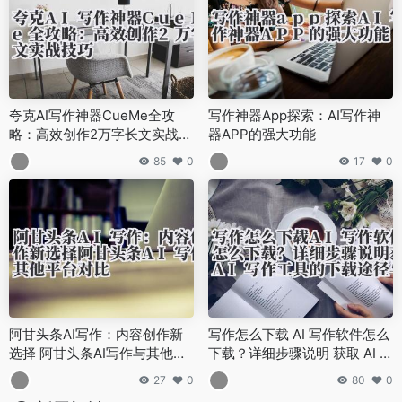
夸克AI写作神器CueMe全攻
写作神器App探索：AI写作神
略：高效创作2万字长文实战技
器APP的强大功能
巧
85
0
17
0
阿甘头条AI写作：内容创作新
写作怎么下载 AI 写作软件怎么
选择 阿甘头条AI写作与其他平
下载？详细步骤说明 获取 AI 写
台对比
作工具的下载途径与方法
27
0
80
0