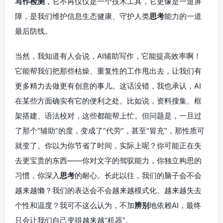
写作检测
，它不再仅仅是一个技术工具，它更像是一道屏
障，是我们维护信息生态健康、守护人类
思考
能力的一道
最后防线。
当然，我知道有人会说，AI辅助写作，它能提高效率啊！
它能帮我们把那些枯燥、重复性的工作甩出去，让我们有
更多精力去做更有创意的事儿。这话没错，我也承认，AI
在某些方面确实有它的便利之处。比如说，资料搜集、框
架搭建、语法校对，这些都能帮上忙。但问题是，一旦过
了那个“辅助”的度，变成了“代劳”，甚至“冒充”，那性质可
就变了。你以为你节省了时间，实际上呢？你可能正在失
去更宝贵的东西——你对文字的驾驭能力，你独立构思的
习惯，你深入
思考
的耐心。长此以往，我们的脑子会不会
越来越懒？我们的表达会不会越来越模式化、越来越失去
个性和温度？我可不这么认为，不加
辨别
地依赖AI，最终
只会让我们自己变得越来越“机器”。