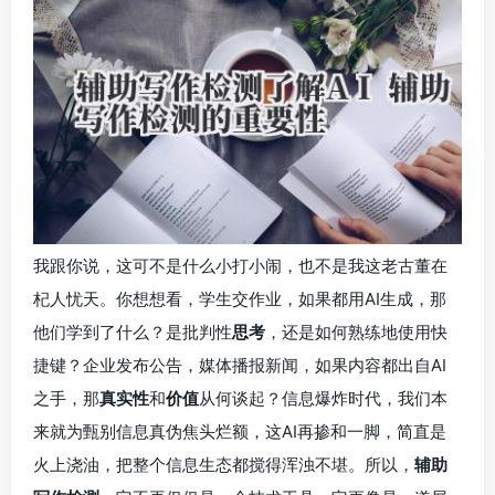
我跟你说，这可不是什么小打小闹，也不是我这老古董在
杞人忧天。你想想看，学生交作业，如果都用AI生成，那
他们学到了什么？是批判性
思考
，还是如何熟练地使用快
捷键？企业发布公告，媒体播报新闻，如果内容都出自AI
之手，那
真实性
和
价值
从何谈起？信息爆炸时代，我们本
来就为甄别信息真伪焦头烂额，这AI再掺和一脚，简直是
火上浇油，把整个信息生态都搅得浑浊不堪。所以，
辅助