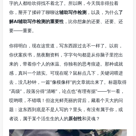
字的人都给吹得找不着北了。所以啊，今天我非得拉着
你，掰开了揉碎了聊聊这
辅助写作检测
，以及，为什么
了
解AI辅助写作检测的重要性
，比你想象的还要、还要、还
要——重要。
你得明白，现在这世道，写东西跟过去不一样了。以前，
你伏案疾书，熬夜翻资料，字字句句都是从你脑子里挖出
来的，带着你个人的体温、你独有的思考痕迹。那种成就
感，真叫一个踏实。可现在呢？鼠标点几下，关键词喂进
去，没几秒钟，一篇“像模像样”的文章就出来了。标题取得
“高级”，段落分得“清晰”，论点也“有理有据”——乍一看，
哎哟喂，不错哦！但这光鲜亮丽的背后，藏着个天大的问
题：这东西到底是不是人写的？里头，有没有属于你，或
者说，属于某个活生生的人的
原创性
和灵魂？