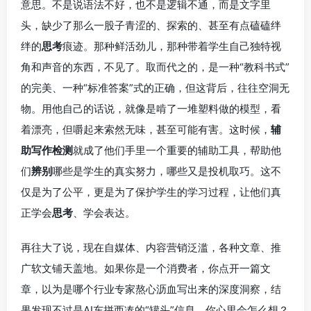
意思。不是说语法不好，也不是逻辑不通，而是文字里
头，缺少了那么一股子青涩的、探索的、甚至有点磕磕绊
绊的
思考
痕迹。那种鲜活劲儿，那种带着学生自己独特视
角和声音的东西，不见了。取而代之的，是一种“教科书式”
的完美、一种“标准答案”式的正确，但这背后，往往空洞无
物。用他自己的话说，就像是啃了一堆塑料做的模型，看
着漂亮，但嚼起来索然无味，甚至可能有害。这时候，
辅
助写作检测
就成了他们手里一个重要的辅助工具，帮助他
们
辨别
哪些是学生的真实努力，哪些又是投机取巧。这不
仅是为了公平，更是为了保护学生的学习过程，让他们真
正学会
思考
、学会表达。
再往大了说，现在自媒体、内容营销泛滥，各种文章、推
广软文铺天盖地。如果你是一个消费者，你点开一篇文
章，以为是哪个行业专家熬心沥血写出来的深度洞察，结
果发现不过是AI东拼西凑的“罐头”信息，你心里会怎么想？