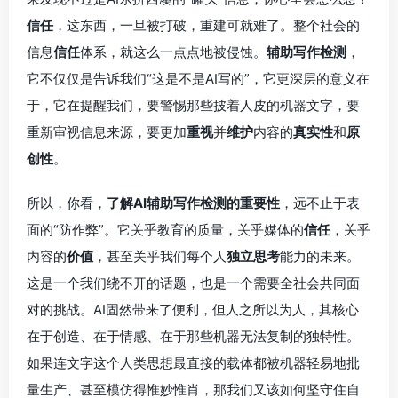
信任
，这东西，一旦被打破，重建可就难了。整个社会的
信息
信任
体系，就这么一点点地被侵蚀。
辅助写作检测
，
它不仅仅是告诉我们“这是不是AI写的”，它更深层的意义在
于，它在提醒我们，要警惕那些披着人皮的机器文字，要
重新审视信息来源，要更加
重视
并
维护
内容的
真实性
和
原
创性
。
所以，你看，
了解AI辅助写作检测的重要性
，远不止于表
面的“防作弊”。它关乎教育的质量，关乎媒体的
信任
，关乎
内容的
价值
，甚至关乎我们每个人
独立思考
能力的未来。
这是一个我们绕不开的话题，也是一个需要全社会共同面
对的挑战。AI固然带来了便利，但人之所以为人，其核心
在于创造、在于情感、在于那些机器无法复制的独特性。
如果连文字这个人类思想最直接的载体都被机器轻易地批
量生产、甚至模仿得惟妙惟肖，那我们又该如何坚守住自