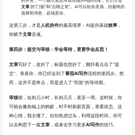
的开头，一个能引发思考或情感共鸣的结尾，它们才是
文章
的“门面”和“点睛之笔”。AI可以给你灵感，但最终的
选择和润色，必须是你。
这第三步，才是
人机协作
的最高境界：AI提供基础
效率
，
你赋予
文章
灵魂。
第四步：提交与审核：学会等待，更要学会反思！
文章
写好了，改好了，标题也想好了，颤抖着点击了“提
交”。恭喜你，你已经走到了
番茄AI写作
流程的第四步。然
而，这并不是终点，而是进入了“煎熬”的等待期。
审核
期，短则几小时，长则几天，甚至一周。这时候，你
可能会像热锅上的蚂蚁，时不时刷新页面，查看状态。这
种心情，我太懂了。但别焦虑过头，利用这段时间，你可
以去构思下一篇
文章
，或者去学习更多
AI写作
的技巧。