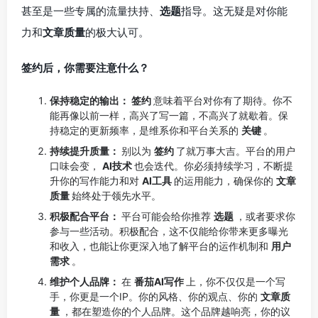
甚至是一些专属的流量扶持、
选题
指导。这无疑是对你能
力和
文章质量
的极大认可。
签约后，你需要注意什么？
保持稳定的输出：
签约
意味着平台对你有了期待。你不
能再像以前一样，高兴了写一篇，不高兴了就歇着。保
持稳定的更新频率，是维系你和平台关系的
关键
。
持续提升质量：
别以为
签约
了就万事大吉。平台的用户
口味会变，
AI技术
也会迭代。你必须持续学习，不断提
升你的写作能力和对
AI工具
的运用能力，确保你的
文章
质量
始终处于领先水平。
积极配合平台：
平台可能会给你推荐
选题
，或者要求你
参与一些活动。积极配合，这不仅能给你带来更多曝光
和收入，也能让你更深入地了解平台的运作机制和
用户
需求
。
维护个人品牌：
在
番茄AI写作
上，你不仅仅是一个写
手，你更是一个IP。你的风格、你的观点、你的
文章质
量
，都在塑造你的个人品牌。这个品牌越响亮，你的议