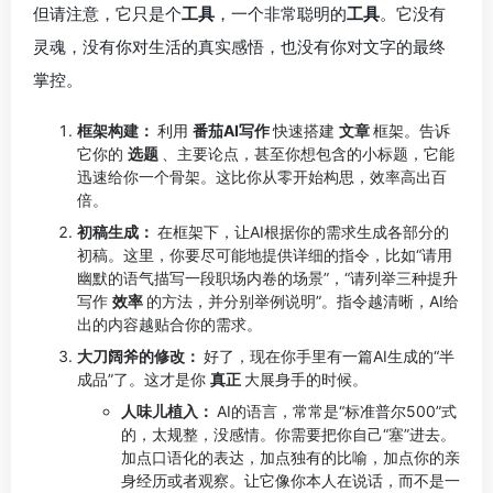
但请注意，它只是个
工具
，一个非常聪明的
工具
。它没有
灵魂，没有你对生活的真实感悟，也没有你对文字的最终
掌控。
框架构建：
利用
番茄AI写作
快速搭建
文章
框架。告诉
它你的
选题
、主要论点，甚至你想包含的小标题，它能
迅速给你一个骨架。这比你从零开始构思，效率高出百
倍。
初稿生成：
在框架下，让AI根据你的需求生成各部分的
初稿。这里，你要尽可能地提供详细的指令，比如“请用
幽默的语气描写一段职场内卷的场景”，“请列举三种提升
写作
效率
的方法，并分别举例说明”。指令越清晰，AI给
出的内容越贴合你的需求。
大刀阔斧的修改：
好了，现在你手里有一篇AI生成的“半
成品”了。这才是你
真正
大展身手的时候。
人味儿植入：
AI的语言，常常是“标准普尔500”式
的，太规整，没感情。你需要把你自己“塞”进去。
加点口语化的表达，加点独有的比喻，加点你的亲
身经历或者观察。让它像你本人在说话，而不是一