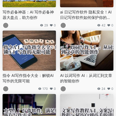
写作必备神器：AI 写作必备神
ai 日记写作软件 隐私安全！AI
器大盘点，助力创作
日记写作软件如何保护你的秘
密？功能评测！
29
0
42
0
指令 AI写作指令大全：解锁AI
AI 以词写作 AI：从词汇到文章
写作的无限可能
的智能创作
170
0
24
0