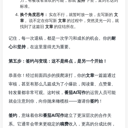
力，有被读者喜欢的可能，那就
坚持
下去，直到它达到
标准。
换个角度思考：
实在不行，就暂时放一放，去写新的
文
章
。说不定在你写新
文章
的过程中，突然灵光一闪，就
找到了这篇旧
文章
的症结所在。
记住，每一次退稿，都是一次学习和成长的机会。你的
耐
心
和
坚持
，在这里显得尤为重要。
第五步：签约与变现：这不是终点，是另一个开始！
恭喜你！经过前面四步的摸爬滚打，你的
文章
一篇篇通过
审核，甚至有那么几篇成为了小爆款，阅读量、点赞量、
转发量都非常可观。这时候，
番茄AI写作
的运营人员可能
就会注意到你，向你抛来橄榄枝——邀请你
签约
！
签约
，意味着你和
番茄AI写作
建立了更深层次的合作关
系。它通常会带来更稳定的
稿费
收入，更高的分成比例，