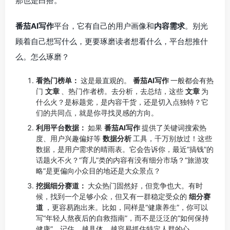
那也是白搭。
番茄AI写作
平台，它有自己的用户画像和
内容需求
。别光
顾着自己想写什么，更要琢磨读者想看什么，平台想推什
么。怎么琢磨？
看热门榜单：
这是最直观的。
番茄AI写作
一般都会有热
门
文章
、热门作者榜。去分析，去总结，这些
文章
为
什么火？是标题党，是内容干货，还是切入点独特？它
们的共同点，就是你寻找灵感的方向。
利用平台数据：
如果
番茄AI写作
提供了关键词搜索热
度、用户兴趣偏好等
数据分析
工具，千万别放过！这些
数据，是用户需求的晴雨表。它会告诉你，最近“搞钱”的
话题火不火？“育儿”类的内容有没有细分市场？“旅游攻
略”是更偏向小众目的地还是大众景点？
挖掘细分赛道：
大众热门固然好，但竞争也大。有时
候，找到一个足够小众，但又有一群稳定受众的
细分赛
道
，更容易跑出来。比如，同样是“健康养生”，你可以
写“年轻人熬夜后的自救指南”，而不是泛泛的“如何保持
健康”。记住，越具体，越容易抓住特定人群的心。