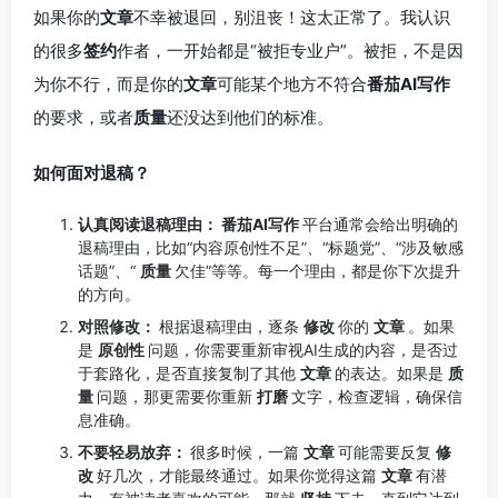
如果你的
文章
不幸被退回，别沮丧！这太正常了。我认识
的很多
签约
作者，一开始都是“被拒专业户”。被拒，不是因
为你不行，而是你的
文章
可能某个地方不符合
番茄AI写作
的要求，或者
质量
还没达到他们的标准。
如何面对退稿？
认真阅读退稿理由：
番茄AI写作
平台通常会给出明确的
退稿理由，比如“内容原创性不足”、“标题党”、“涉及敏感
话题”、“
质量
欠佳”等等。每一个理由，都是你下次提升
的方向。
对照修改：
根据退稿理由，逐条
修改
你的
文章
。如果
是
原创性
问题，你需要重新审视AI生成的内容，是否过
于套路化，是否直接复制了其他
文章
的表达。如果是
质
量
问题，那更需要你重新
打磨
文字，检查逻辑，确保信
息准确。
不要轻易放弃：
很多时候，一篇
文章
可能需要反复
修
改
好几次，才能最终通过。如果你觉得这篇
文章
有潜