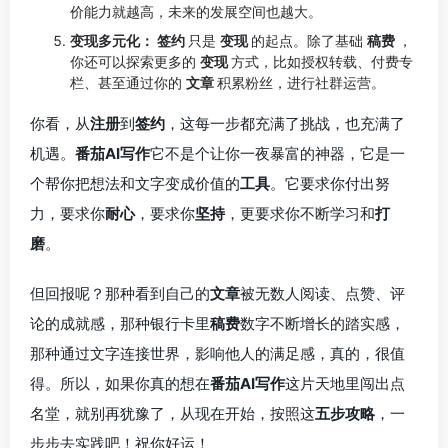
价能力就越高，未来的发展空间也越大。
变现多元化：
签约
只是
变现
的起点。除了基础
稿费
，
你还可以探索更多的
变现
方式，比如授权转载、付费专
栏、甚至通过你的
文章
积累粉丝，进行社群运营。
你看，从
注册
到
签约
，这每一步都充满了挑战，也充满了
机遇。
番茄AI写作
它不是个让你一夜暴富的神器，它是一
个帮你把想法和文字变成价值的
工具
。它要求你付出努
力，要求你
耐心
，要求你
坚持
，更要求你不断学习和
打
磨
。
但回报呢？那种看到自己的
文章
被无数人阅读、点赞、评
论的成就感，那种银行卡里
稿费
数字不断增长的踏实感，
那种通过文字连接世界，影响他人的满足感，真的，很值
得。所以，如果你真的想在
番茄AI写作
这片天地里闯出点
名堂，就别再犹豫了，从现在开始，按照这
五步攻略
，一
步步去实践吧！祝你好运！