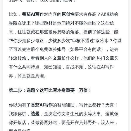
比如，
番茄AI写作
对内容的
原创性
要求有多高？AI辅助的
界限在哪里？哪些题材是他们绝对不碰的雷区？这些信
息，往往就藏在那些被你忽略的角落。提前了解这些，能
帮你少走多少弯路，少被多少次“审核不通过”泼冷水？你甚
至可以先注册个免费体验账号（如果平台有的话），进去
转悠转悠，看看别人的
文章
长什么样，他们的热门
文章
又
有什么共同特点。知己知彼，百战不殆，这话在AI写作
界，简直就是真理。
第二步：选题？这可比写本身重要一万倍！
你以为有了
番茄AI写作
的智能辅助，写什么都行？天真！
我跟你讲，
选题
，是决定你文章生死的头等大事。这就像
你开饭店，菜做得再好吃，要是开在荒郊野外，没人来，