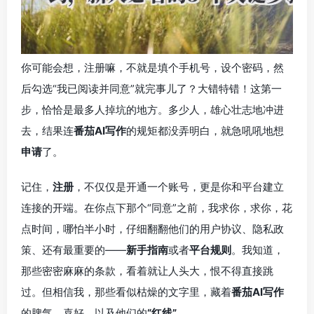
你可能会想，注册嘛，不就是填个手机号，设个密码，然
后勾选“我已阅读并同意”就完事儿了？大错特错！这第一
步，恰恰是最多人掉坑的地方。多少人，雄心壮志地冲进
去，结果连
番茄AI写作
的规矩都没弄明白，就急吼吼地想
申请
了。
记住，
注册
，不仅仅是开通一个账号，更是你和平台建立
连接的开端。在你点下那个“同意”之前，我求你，求你，花
点时间，哪怕半小时，仔细翻翻他们的用户协议、隐私政
策、还有最重要的——
新手指南
或者
平台规则
。我知道，
那些密密麻麻的条款，看着就让人头大，恨不得直接跳
过。但相信我，那些看似枯燥的文字里，藏着
番茄AI写作
的脾气、喜好、以及他们的
“红线”
。