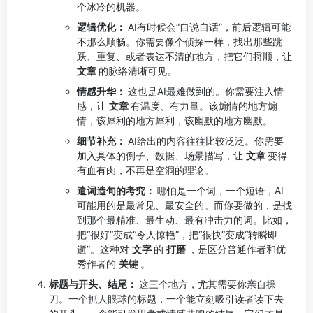
个冰冷的机器。
逻辑优化：
AI有时候会“自说自话”，前后逻辑可能
不那么顺畅。你需要像个侦探一样，找出那些跳
跃、重复、或者表达不清的地方，把它们捋顺，让
文章
的脉络清晰可见。
情感升华：
这也是AI最难做到的。你需要注入情
感，让
文章
有温度、有力量。该煽情的地方煽
情，该犀利的地方犀利，该幽默的地方幽默。
细节补充：
AI给出的内容往往比较泛泛。你需要
加入具体的例子、数据、场景描写，让
文章
变得
有血有肉，不再是空洞的理论。
遣词造句的考究：
哪怕是一个词，一个短语，AI
可能用的是最常见、最安全的。而你要做的，是找
到那个最精准、最生动、最有冲击力的词。比如，
把“很好”变成“令人惊艳”，把“很快”变成“转瞬即
逝”。这种对
文字
的
打磨
，是区分普通作者和优
秀作者的
关键
。
标题与开头、结尾：
这三个地方，尤其需要你亲自操
刀。一个抓人眼球的标题，一个能立刻吸引读者读下去