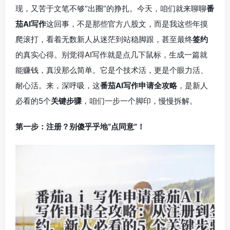
现，又苦于文笔不够“出圈”的挣扎。今天，咱们就来聊聊
番
茄AI写作
这回事，不是那些官方八股文，而是我这些年摸
爬滚打，看着无数新人从迷茫到站稳脚跟，甚至最终
签约
的真实心得。别觉得AI写作就是点几下鼠标，生成一篇就
能赚钱，真没那么简单。它是个技术活，更是个眼力活、
耐心活。来，深呼吸，这
番茄AI写作申请全攻略
，是新人
必看的5个
关键步骤
，咱们一步一个脚印，慢慢拆解。
第一步：注册？别傻乎乎地“点同意”！