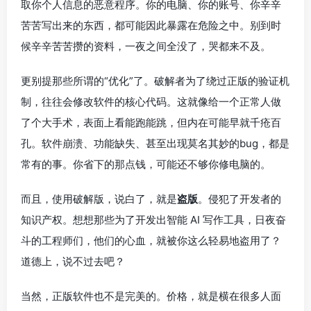
取你个人信息的恶意程序。你的电脑、你的账号、你辛辛
苦苦写出来的东西，都可能因此暴露在危险之中。别到时
候辛辛苦苦攒的资料，一夜之间全没了，哭都来不及。
更别提那些所谓的“优化”了。破解者为了绕过正版的验证机
制，往往会修改软件的核心代码。这就像给一个正常人做
了个大手术，表面上看能跑能跳，但内在可能早就千疮百
孔。软件崩溃、功能缺失、甚至出现莫名其妙的bug，都是
常有的事。你省下的那点钱，可能还不够你修电脑的。
而且，使用破解版，说白了，就是
盗版
。侵犯了开发者的
知识产权。想想那些为了开发出智能 AI 写作工具，日夜奋
斗的工程师们，他们的心血，就被你这么轻易地盗用了？
道德上，说不过去吧？
当然，正版软件也不是完美的。价格，就是横在很多人面