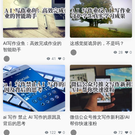
AI写作业鱼：高效完成作业的
这感觉挺诡异的，不是吗？
智能助手
28
0
41
0
ai 写作 禁止 AI 写作的原因及
微信公众号推文写作新利器!AI
背后的思考
帮你快速涨粉
122
0
72
0