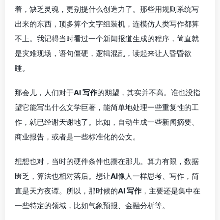
着，缺乏灵魂，更别提什么创造力了。那些用规则系统写
出来的东西，顶多算个文字组装机，连模仿人类写作都算
不上。我记得当时看过一个新闻报道生成的程序，简直就
是灾难现场，语句僵硬，逻辑混乱，读起来让人昏昏欲
睡。
那会儿，人们对于
AI 写作
的期望，其实并不高。谁也没指
望它能写出什么文学巨著，能简单地处理一些重复性的工
作，就已经谢天谢地了。比如，自动生成一些新闻摘要、
商业报告，或者是一些标准化的公文。
想想也对，当时的硬件条件也摆在那儿。算力有限，数据
匮乏，算法也相对落后。想让
AI
像人一样思考、写作，简
直是天方夜谭。所以，那时候的
AI 写作
，主要还是集中在
一些特定的领域，比如气象预报、金融分析等。