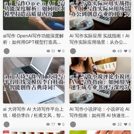
ai写作 OpenAI写作功能深度解
AI 写作实际应用 实战指南！AI
析：如何用GPT模型打造高质
写作实际应用场景：从办公到
量内容
创意产业的 10 大案例解析
51
0
49
0
ai 大诗写作 AI 大诗写作平台上
AI 写作小说评论：小说评论 AI
线：模仿李白 / 杜甫文风，智
写作指南：如何用 AI 快速生成
能创作古典诗词！
专业书评与深度分析？
77
0
32
0