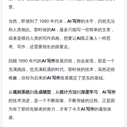
章。
当然，即便到了 1990 年代末，
AI 写作
的水平，仍然无法
和人类相比。那时候的
AI
，最多只能写一些简单的文章，
或者是模仿人类的写作风格。想要让
AI
真正像人一样思
考、写作，还需要很长的路要走。
回顾 1990 年代的
AI 写作
发展历程，你会发现，那是一个
充满挑战，也充满机遇的时代。那时候的技术，虽然还很
稚嫩，但却为后来的
AI 写作
发展奠定了坚实的基础。
从
规则系统
到
生成模型
，从
统计方法
到
深度学习
，
AI 写作
的技术演进，是一个不断探索、不断突破的过程。正是因
为有了那些先驱者的努力，才有了今天
AI 写作
的蓬勃发
展。