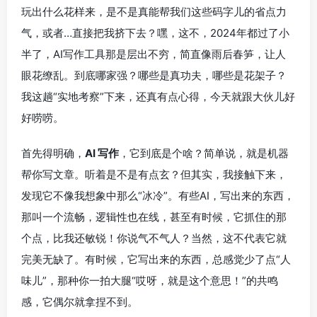
玩出什么花样来，是不是真能帮我们这些码字儿的省点力
气，或者…直接把我挤下去？嘿，这不，2024年都过了小
半了，AI写作工具那是层出不穷，简直像雨后春笋，让人
眼花缭乱。到底哪家强？哪些是真功夫，哪些是花架子？
我这趟“实地考察”下来，还真有点心得，今天就跟大伙儿好
好唠唠。
首先得明确，
AI 写作
，它到底是个啥？简单说，就是机器
帮你写文章。听着是不是有点玄？但其实，我接触下来，
发现它不像我想象中那么“冰冷”。有些AI，写出来的东西，
那叫一个流畅，逻辑性也在线，甚至有时候，它抓住的那
个点，比我还敏锐！你说气不气人？当然，这不代表它就
完美无缺了。有时候，它写出来的东西，总感觉少了点“人
味儿”，那种你一拍大腿“哎呀，就是这个意思！”的共鸣
感，它偶尔就拿捏不到。