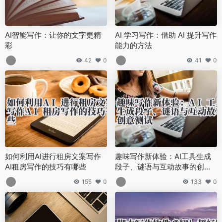
AI智能写作：让你的文字更精
AI 学习写作：借助 AI 提升写作
彩
能力的方法
42
0
41
0
如何利用AI进行租房文案写作
趣味写作新体验：AI工具生成
AI租房写作的技巧有哪些
段子、谜语与互动故事的创意
测试
155
0
133
0