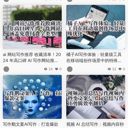
ai 网站写作推荐 收藏清单！20
橘子AI写作体验：轻量级工具
24 年高口碑 AI 写作网站推
在移动端创作场景中的特殊优
荐，涵盖免费 / 付费全类型！
化
24
0
52
0
写作鹅文案AI写作：打造爆款
视频 AI 总结写作：视频内容秒