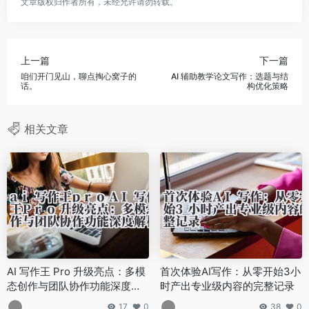
文章版权归作者所有，未经允许请勿转载。
上一篇
下一篇
咱们开门见山，聊点掏心窝子的
AI 辅助教学论文写作：选题与结
话。
构优化策略
相关文章
AI 写作王 Pro 升级亮点：多模
首次体验AI写作：从零开始3小
态创作与团队协作功能深度解
时产出专业级内容的完整记录
析
17
0
38
0