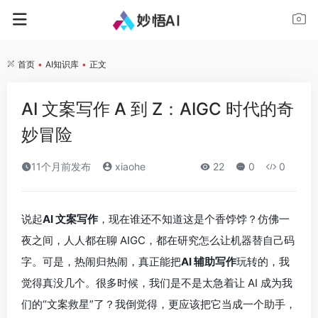
首页
•
AI知识库
•
正文
AI 文案写作 A 到 Z：AIGC 时代的奇
妙冒险
11个月前发布
xiaohe
22
0
0
说起
AI 文案写作
，现在谁还不知道这是个香饽饽？仿佛一
夜之间，人人都在聊 AIGC，都在研究怎么让机器替自己码
字。可是，热闹归热闹，真正能把
AI 辅助写作
玩转的，我
觉得真没几个。很多时候，我们是不是太急着让 AI 成为我
们的“文案救星”了？我倒觉得，更应该把它当成一个助手，