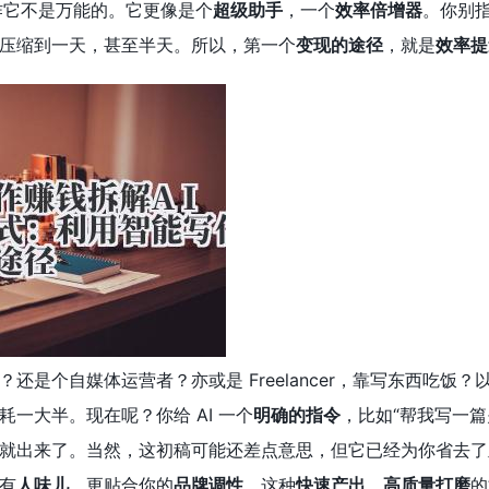
写作它不是万能的。它更像是个
超级助手
，一个
效率倍增器
。你别
压缩到一天，甚至半天。所以，第一个
变现的途径
，就是
效率提
还是个自媒体运营者？亦或是 Freelancer，靠写东西吃饭？
一大半。现在呢？你给 AI 一个
明确的指令
，比如“帮我写一篇
就出来了。当然，这初稿可能还差点意思，但它已经为你省去了
有
人味儿
，更贴合你的
品牌调性
。这种
快速产出、高质量打磨
的