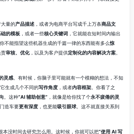
产大量的
产品描述
，或者为电商平台写成千上万条
商品文
基础的模板
，或者一些
核心关键词
，它就能在短时间内输出
你不能指望这些机器生成的千篇一律的东西能有多么
惊
负责
审核、优化
，以及为客户提供
定制化的内容解决方案
。
的灵感
。有时候，你脑子里可能就有一个模糊的想法，不知
让它生成几个不同的
写作角度
，或者
内容框架
。你看了之
向
。这种
“AI 辅助创意”
，就像是给你找了个
永不疲倦的灵
门造车要
更有深度
，也更能
吸引眼球
。这不就直接关系到
者根本没时间去研究怎么用。这时候，你就可以把
“使用 AI 写