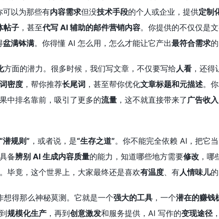
你可以为那些有
内容需求
但没
技术手段
的个人或企业，提供
定制化
体帖子
，甚至
代写 AI 辅助的邮件营销内容
。你提供的不仅仅是文
得
盆满钵满
。你得懂 AI 怎么用，怎么才能让它产出
最符合需求
的
化
方面的潜力。很多时候，我们写文章，不仅要写给
人看
，还得
词密度
，帮你推荐
长尾词
，甚至帮你优化
文章标题和元描述
。你
果中排名靠前，吸引了更多的
流量
，这不就直接带来了
广告收入
“潜规则”
，或者说，是
“生存之道”
。你不能完全依赖 AI，把它
具备
辨别 AI 生成内容质量
的能力，知道哪些地方需要
修改
，哪
。毕竟，这个世界上，大家最终还是喜欢
有温度
、有
人情味儿
的
写作想得那么神秘莫测。它就是一个
强大的工具
，一个
潜在的赚钱
到
规模化生产
，再到
创意激发
和服务提供，AI 写作的
变现途径