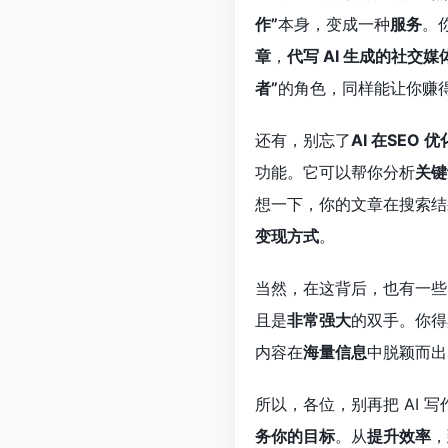
作”
本身，变成一种
服务
。
章
，
代写 AI 生成的社交媒
者”
的角色，同样能让你赚
还有，别忘了
AI 在SEO 优
功能。它可以帮你分析
关键
想一下，你的文章在搜索结
变现方式
。
当然，在这背后，也有一些
且是
非常强大
的双手。你得
内容在
海量信息
中脱颖而出
所以，各位，别再把 AI 
务你的目标
。从
提升效率
，