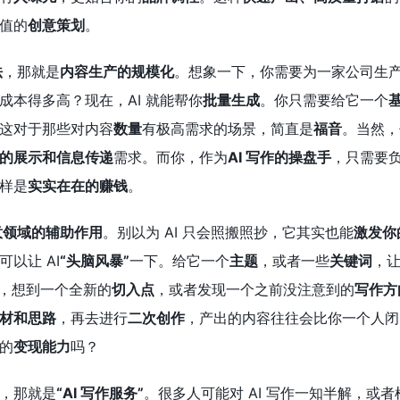
值的
创意策划
。
法
，那就是
内容生产的规模化
。想象一下，你需要为一家公司生
成本得多高？现在，AI 就能帮你
批量生成
。你只需要给它一个
这对于那些对内容
数量
有极高需求的场景，简直是
福音
。当然，
的展示和信息传递
需求。而你，作为
AI 写作的操盘手
，只需要
样是
实实在在的赚钱
。
创意领域的辅助作用
。别以为 AI 只会照搬照抄，它其实也能
激发你
以让 AI
“头脑风暴”
一下。给它一个
主题
，或者一些
关键词
，
，想到一个全新的
切入点
，或者发现一个之前没注意到的
写作方
材和思路
，再去进行
二次创作
，产出的内容往往会比你一个人闭
的
变现能力
吗？
，那就是
“AI 写作服务”
。很多人可能对 AI 写作一知半解，或