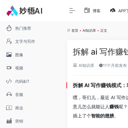
博客
APP
热门推荐
首页
•
AI知识库
•
正文
文字与写作
拆解 ai 写作
图像
AI知识库
11个月前发布
视频
代码&IT
拆解 AI 写作赚钱模
音频
嘿，哥们儿，最近 AI 
意儿怎么就能让人
赚钱
呢？
商业
插上了个
智能的翅膀
。
营销