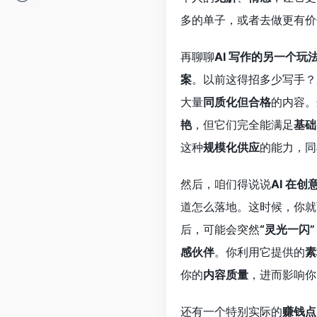
多的单子，或者去做更有价
再聊聊
AI 写作的另一个玩
案
。以前这得招多少写手？
大量
同质化但合格
的内容。
艳
，但它们完全能满足
基础
这种
规模化供应
的能力，同
然后，咱们得说说
AI 在
道怎么落地。这时候，你就可
后，可能会突然
“灵光一闪”
感伙伴
。你利用它提供的
素
你的
内容质量
，进而影响你
还有一个特别实际的
赚钱点