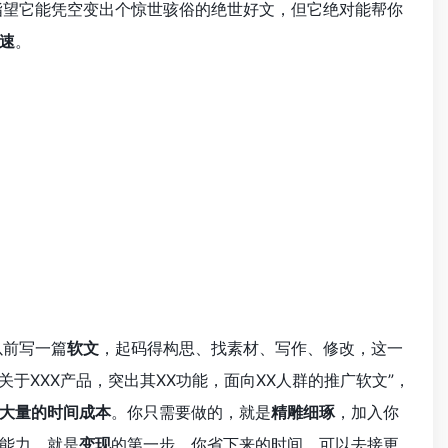
指望它能凭空变出个惊世骇俗的绝世好文，但它绝对能帮你
速
。
以前写一篇
软文
，起码得构思、找素材、写作、修改，这一
关于XXX产品，突出其XX功能，面向XX人群的推广软文”，
大量的时间成本
。你只需要做的，就是
精雕细琢
，加入你
能力，就是
变现
的第一步。你省下来的时间，可以去接更