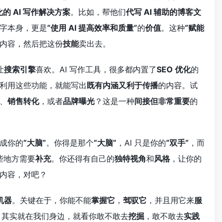
的 AI 写作解决方案
。比如，帮他们
代写 AI 辅助的博客文
字本身，更是
“使用 AI 提高效率和质量”
的
价值
。这种
“赋能
内容，然后把这份
技能
卖出去。
让
搜索引擎
喜欢。AI 写作工具，很多都内置了
SEO 优化
的
利用这些功能，就能写出
既有内涵又利于传播
的内容。试
、
销售转化
，或者
品牌曝光
？这是一种
间接但非常重要
的
当成你的
“大脑”
。你得是那个
“大脑”
，AI 只是你的
“双手”
，而
些地方需要
补充
。你还得有自己的
独特视角
和
风格
，让你的
内容，对吧？
机器
。关键在于，你能不能
掌握它
，
驾驭它
，并且用它来
服
，其实就在我们身边，就看你敢不敢去
挖掘
，敢不敢去
实践