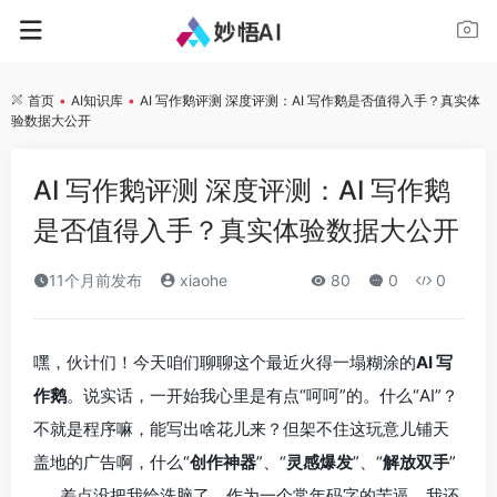
首页
•
AI知识库
•
AI 写作鹅评测 深度评测：AI 写作鹅是否值得入手？真实体
验数据大公开
AI 写作鹅评测 深度评测：AI 写作鹅
是否值得入手？真实体验数据大公开
11个月前发布
xiaohe
80
0
0
嘿，伙计们！今天咱们聊聊这个最近火得一塌糊涂的
AI 写
作鹅
。说实话，一开始我心里是有点“呵呵”的。什么“AI”？
不就是程序嘛，能写出啥花儿来？但架不住这玩意儿铺天
盖地的广告啊，什么“
创作神器
”、“
灵感爆发
”、“
解放双手
”
……差点没把我给洗脑了。作为一个常年码字的苦逼，我还