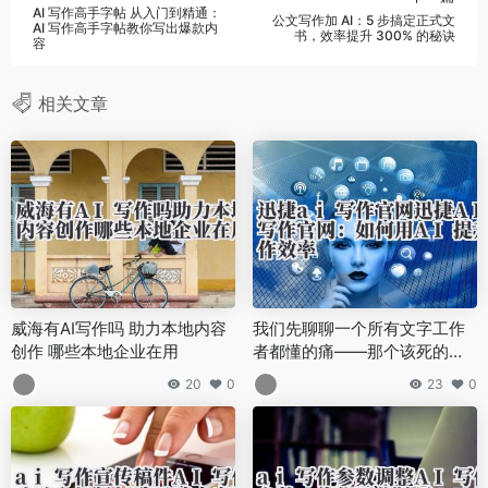
AI 写作高手字帖 从入门到精通：
公文写作加 AI：5 步搞定正式文
AI 写作高手字帖教你写出爆款内
书，效率提升 300% 的秘诀
容
相关文章
威海有AI写作吗 助力本地内容
我们先聊聊一个所有文字工作
创作 哪些本地企业在用
者都懂的痛——那个该死的、
闪烁的光标。
20
0
23
0