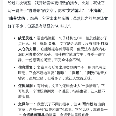
经过几次调整，我开始尝试更细致的指令。比如，我让它
写一篇关于“咖啡馆”的文章，要求“
文艺范儿
”、“
小清新
”、
“
略带忧伤
”。结果，它写出来的东西，虽然比之前的鸡汤文
好了不少，但还是有明显的“AI 味儿”。
缺乏灵魂：
语言很流畅，句子结构也OK，但总感觉少了
点什么。对，就是
灵魂
！文字缺乏温度，没有那种
打动
人心的力量
。它能堆砌各种形容词，但无法表达我内心
深处对咖啡馆的感受。那种在喧嚣城市里，寻觅一份宁
静、一份慰藉的渴望，它完全体会不到。
信息重复：
文章里会反复出现类似的句子，用词也有点
匮乏。它会不断地重复“
咖啡
”、“
温暖
”、“
阳光
”这些关
键词，虽然没错，但看多了，就让人觉得乏味。
逻辑漏洞：
有时候，文章的逻辑会让人“一脸懵逼”。它
可能从一个话题跳到另一个话题，衔接生硬，让人摸不
着头脑。
文风单一：
我尝试了不同的指令，但
AI 写作鹅
给出的
文章，总有一种“似曾相识”的感觉。它的风格，就像是一
个
永远戴着面具
的演员，永远无法展现真我。