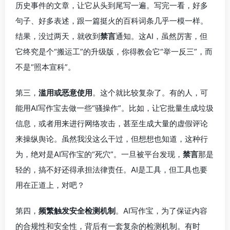
历史事件的文章，让它从头到尾写一遍。写完一看，好多
句子、好多表述，跟一篇挺火的百科词条几乎一模一样。
结果，没过两天，就收到
禁言
通知。这AI，虽然厉害，但
它终究是个“搬运工”的升级版，你得教会它“举一反三”，而
不是“照本宣科”。
第三，
滥用或恶意使用
。这个就比较复杂了。有的人，可
能用AI写作宝去做一些“骚操作”。比如，让它批量生成垃圾
信息，或者用来进行网络攻击，甚至生成大量的虚假评论
来操纵舆论。虽然我没这么干过，但想想也知道，这种行
为，绝对是AI写作宝的“死穴”。一旦被平台发现，
禁言
那是
轻的，搞不好还得承担法律责任。AI是工具，但工具也要
用在正道上，对吧？
第四，
频繁触发安全检测机制
。AI写作宝，为了保证内容
的合规性和安全性，背后有一套复杂的检测机制。有时