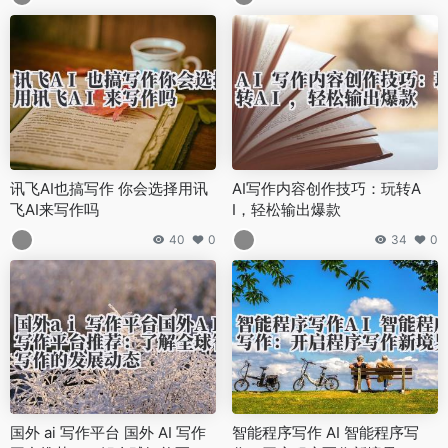
讯飞AI也搞写作 你会选择用讯
AI写作内容创作技巧：玩转A
飞AI来写作吗
I，轻松输出爆款
40
0
34
0
国外 ai 写作平台 国外 AI 写作
智能程序写作 AI 智能程序写