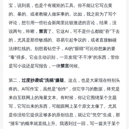
宝，说到底，也是个有规矩的工具。你不能让它写点黄
的、暴的、或者教唆人做坏事的。比如，我之前为了写个
评论，想引用一些社会新闻里比较激进的言论，结果，没
说两句，咔嚓，
禁言
了。它这AI，可不是什么都能“吞”下去
的，尤其是那些敏感的、容易引起争议的，或者直接触碰
法律红线的。别想着钻空子，AI的“眼睛”可比你想象的要
“毒”得多。它会主动识别，一旦发现“不干净”的东西，管你
是写小说还是写报告，一律
禁言
伺候。
第二，
过度抄袭或“洗稿”嫌疑
。这点，也是大家现在特别头
疼的。AI写作宝，虽然是“创作”，但它学习的数据，终究是
来自互联网上的海量文本。有时候，你让它围绕某个主题
写，它写出来的东西，可能跟网上某个原文太像了。尤其
是你没给它提供足够多的原创信息，就让它“凭空”生成，那
“撞车”的概率就直线上升。我遇到过一回，写一篇关于某个