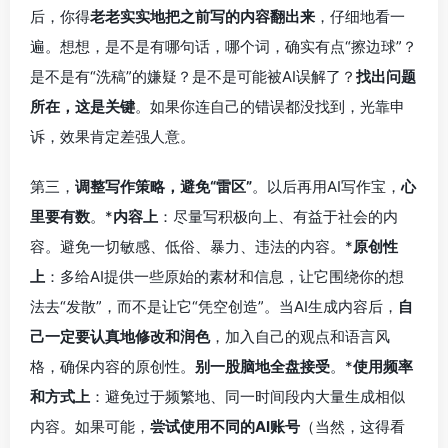
后，你得
老老实实地把之前写的内容翻出来
，仔细地看一
遍。想想，是不是有哪句话，哪个词，确实有点“擦边球”？
是不是有“洗稿”的嫌疑？是不是可能被AI误解了？
找出问题
所在，这是关键
。如果你连自己的错误都没找到，光靠申
诉，效果肯定差强人意。
第三，
调整写作策略，避免“雷区”
。以后再用AI写作宝，
心
里要有数
。*
内容上
：尽量写积极向上、有益于社会的内
容。避免一切敏感、低俗、暴力、违法的内容。*
原创性
上
：多给AI提供一些原始的素材和信息，让它围绕你的想
法去“发散”，而不是让它“凭空创造”。当AI生成内容后，
自
己一定要认真地修改和润色
，加入自己的观点和语言风
格，确保内容的原创性。
别一股脑地全盘接受
。*
使用频率
和方式上
：避免过于频繁地、同一时间段内大量生成相似
内容。如果可能，
尝试使用不同的AI账号
（当然，这得看