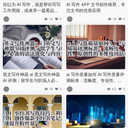
你以为 AI 写作，就是帮你写写
AI 写作 APP 文书创作推荐，专
工作周报，或者弄一篇看起来
注文书的优质应用
还过得去的公关稿？
14
0
18
0
英文写作神器 ai 英文写作神器
ai 写作质量如何 AI 写作质量评
AI 评测：留学生与职场人必备
测标准：流畅度、专业性、原
的语法优化与内容生成工具
创性的多维度评估体系
18
0
43
0