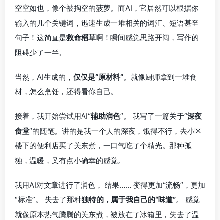
空空如也，像个被掏空的菠萝。而AI，它居然可以根据你
输入的几个关键词，迅速生成一堆相关的词汇、短语甚至
句子！这简直是
救命稻草
啊！瞬间感觉思路开阔，写作的
阻碍少了一半。
当然，AI生成的，
仅仅是“原材料”
。就像厨师拿到一堆食
材，怎么烹饪，还得看你自己。
接着，我开始尝试用AI“
辅助润色
”。 我写了一篇关于“
深夜
食堂
”的随笔。讲的是我一个人的深夜，饿得不行，去小区
楼下的便利店买了关东煮，一口气吃了个精光。那种孤
独，温暖，又有点小确幸的感觉。
我用AI对文章进行了润色， 结果…… 变得更加“流畅”，更加
“标准”。 失去了那种
独特的，属于我自己的“味道”
。 感觉
就像原本热气腾腾的关东煮，被放在了冰箱里，失去了温