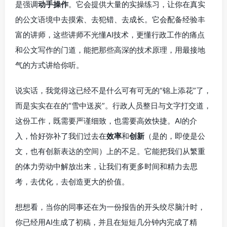
是强调
动手操作
。它会提供大量的实操练习，让你在真实
的公文语境中去摸索、去犯错、去成长。它会配备经验丰
富的讲师，这些讲师不光懂AI技术，更懂行政工作的痛点
和公文写作的门道，能把那些高深的技术原理，用最接地
气的方式讲给你听。
说实话，我觉得这已经不是什么可有可无的“锦上添花”了，
而是实实在在的“雪中送炭”。行政人员整日与文字打交道，
这份工作，既需要严谨细致，也需要高效快捷。AI的介
入，恰好弥补了我们过去在
效率
和
创新
（是的，即使是公
文，也有创新表达的空间）上的不足。它能把我们从繁重
的体力劳动中解放出来，让我们有更多时间和精力去思
考，去优化，去创造更大的价值。
想想看，当你的同事还在为一份报告的开头绞尽脑汁时，
你已经用AI生成了初稿，并且在短短几分钟内完成了精