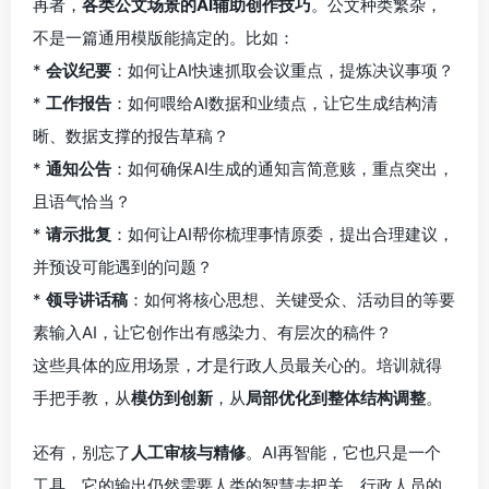
再者，
各类公文场景的AI辅助创作技巧
。公文种类繁杂，
不是一篇通用模版能搞定的。比如：
*
会议纪要
：如何让AI快速抓取会议重点，提炼决议事项？
*
工作报告
：如何喂给AI数据和业绩点，让它生成结构清
晰、数据支撑的报告草稿？
*
通知公告
：如何确保AI生成的通知言简意赅，重点突出，
且语气恰当？
*
请示批复
：如何让AI帮你梳理事情原委，提出合理建议，
并预设可能遇到的问题？
*
领导讲话稿
：如何将核心思想、关键受众、活动目的等要
素输入AI，让它创作出有感染力、有层次的稿件？
这些具体的应用场景，才是行政人员最关心的。培训就得
手把手教，从
模仿到创新
，从
局部优化到整体结构调整
。
还有，别忘了
人工审核与精修
。AI再智能，它也只是一个
工具，它的输出仍然需要人类的智慧去把关。行政人员的