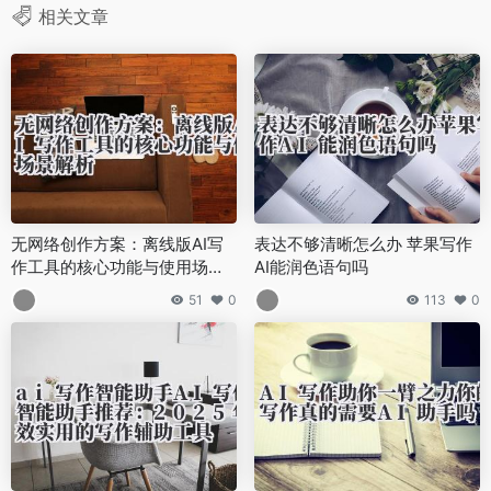
相关文章
无网络创作方案：离线版AI写
表达不够清晰怎么办 苹果写作
作工具的核心功能与使用场景
AI能润色语句吗
解析
51
0
113
0