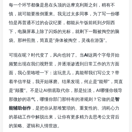
每一个环节都像是悬在头顶的达摩克利斯之剑，稍有不
慎，就可能要推倒重来。我见过太多同事，为了写一份哪
怕是再普通不过的会议纪要，都能从午饭前耗到夕阳西
下，电脑屏幕上除了闪烁的光标，就剩下一颗被掏空的脑
袋。那种煎熬，简直是“身体被掏空，灵魂在游荡”。
可现在呢？时代变了，风向也转了。当
AI
这两个字母开始
频繁出现在我们视野里，并逐渐渗透到日常工作的方方面
面，我心里咯噔一下：这玩意儿，真能帮我们写公文？带
着半信半疑，我开始琢磨。结果发现，何止是“能帮”，简直
是“颠覆”。不是让AI彻底取代你，那是扯淡，AI哪懂你领导
那微妙的语气，哪懂你部门那特有的潜规则？它做的是
智
能辅助创作
，是把你从那堆繁琐的、重复性的、消耗心力
的基础工作中解脱出来，让你有更多精力去思考公文背后
的策略、逻辑和人情世故。