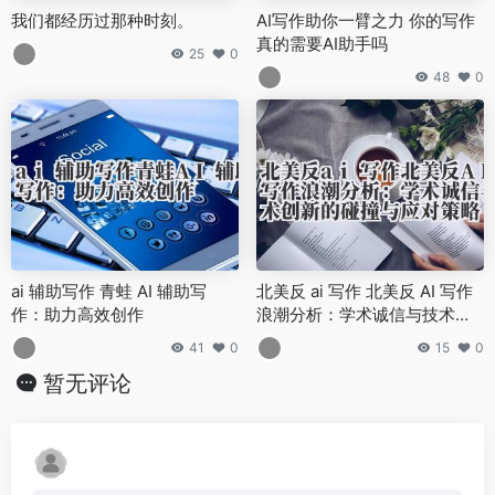
我们都经历过那种时刻。
AI写作助你一臂之力 你的写作
真的需要AI助手吗
25
0
48
0
ai 辅助写作 青蛙 AI 辅助写
北美反 ai 写作 北美反 AI 写作
作：助力高效创作
浪潮分析：学术诚信与技术创
新的碰撞与应对策略
41
0
15
0
暂无评论