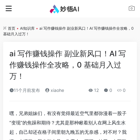
首页
•
AI知识库
•
ai 写作赚钱操作 副业新风口！AI 写作赚钱操作全攻略，0
基础月入过万！
ai 写作赚钱操作 副业新风口！AI 写
作赚钱操作全攻略，0 基础月入过
万！
11个月前发布
xiaohe
12
0
0
嘿，兄弟姐妹们，有没有觉得最近空气里都弥漫着一股子
“变现”的焦躁和期待？尤其是那种瞅着别人在网上风生水
起，自己却还在格子间里朝九晚五的无奈感，对不对？我