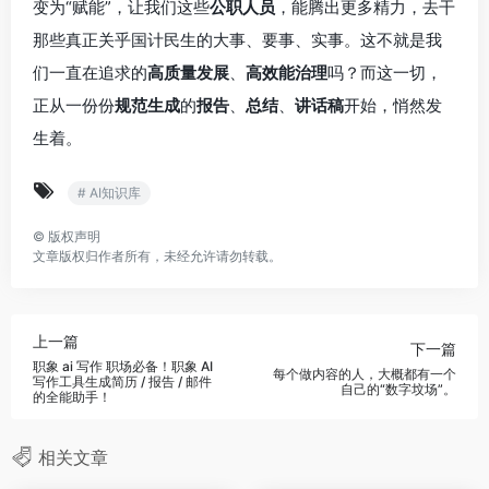
变为“赋能”，让我们这些
公职人员
，能腾出更多精力，去干
那些真正关乎国计民生的大事、要事、实事。这不就是我
们一直在追求的
高质量发展
、
高效能治理
吗？而这一切，
正从一份份
规范生成
的
报告
、
总结
、
讲话稿
开始，悄然发
生着。
# AI知识库
©
版权声明
文章版权归作者所有，未经允许请勿转载。
上一篇
下一篇
职象 ai 写作 职场必备！职象 AI
每个做内容的人，大概都有一个
写作工具生成简历 / 报告 / 邮件
自己的“数字坟场”。
的全能助手！
相关文章