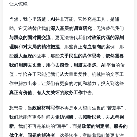
让人惊艳。
当然，我心里清楚，
AI
并非万能。它终究是工具，是辅
助。它无法替代我们
深入基层
的
调查研究
，无法替代我们
与群众的面对面交流
，更无法替代我们
对政策内涵的深刻
理解
和
对大局的精准把握
。那些真正
有血有肉
的案例，那
些
感人至深
的故事，那些
关乎民生的具体思考
，
依然需要
我们用脚去丈量，用心去感受，用脑去提炼
。
AI 平台
的价
值，恰恰在于它能把我们从大量重复性、机械性的文字工
作中解放出来，让我们有更多的时间和精力，投入到这些
真正有价值
、
有人文关怀
的
政务工作
中去。
想想看，当
政府材料写作
不再是令人望而生畏的“苦差事”，
我们就能有更多时间去
走访调研
，去
倾听民意
，去
思考创
新
。我们不再是单纯的“写手”，而是
政策的制定者、服务的
优化者、问题的解决者
。这份转变，意味着我们能更专注