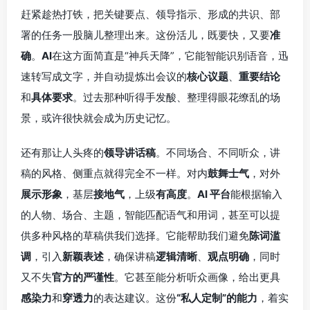
赶紧趁热打铁，把关键要点、领导指示、形成的共识、部
署的任务一股脑儿整理出来。这份活儿，既要快，又要
准
确
。
AI
在这方面简直是“神兵天降”，它能智能识别语音，迅
速转写成文字，并自动提炼出会议的
核心议题
、
重要结论
和
具体要求
。过去那种听得手发酸、整理得眼花缭乱的场
景，或许很快就会成为历史记忆。
还有那让人头疼的
领导讲话稿
。不同场合、不同听众，讲
稿的风格、侧重点就得完全不一样。对内
鼓舞士气
，对外
展示形象
，基层
接地气
，上级
有高度
。
AI 平台
能根据输入
的人物、场合、主题，智能匹配语气和用词，甚至可以提
供多种风格的草稿供我们选择。它能帮助我们避免
陈词滥
调
，引入
新颖表述
，确保讲稿
逻辑清晰
、
观点明确
，同时
又不失
官方的严谨性
。它甚至能分析听众画像，给出更具
感染力
和
穿透力
的表达建议。这份
“私人定制”的能力
，着实