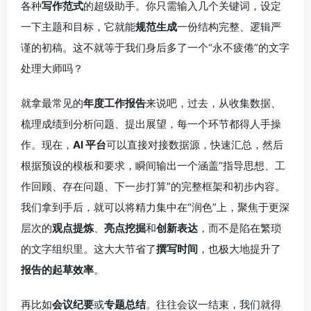
各种
写作范式
的超级助手。你只需输入几个关键词，设定
一下主题和目标，它就能
规范生成
一份结构完整、逻辑严
谨的初稿。这不就等于我们身后多了一个“永不疲倦”的文字
处理大师吗？
就拿最常见的
年度工作报告
来说吧，过去，从收集数据、
梳理成绩到分析问题、提出展望，每一个环节都得人手操
作。现在，
AI 平台
可以直接对接数据源，快速汇总，然后
根据预设的模板和要求，瞬间输出一个涵盖“指导思想、工
作回顾、存在问题、下一步打算”的完整框架和初步内容。
我们拿到手后，就可以将精力集中在“润色”上，聚焦于更深
层次的
观点提炼
、
亮点挖掘
和
创新表达
，而不是陷在繁琐
的文字组织里。这大大节省了
撰写时间
，也极大地提升了
报告的起草效率
。
再比如
会议纪要
或
专题总结
。往往会议一结束，我们就得