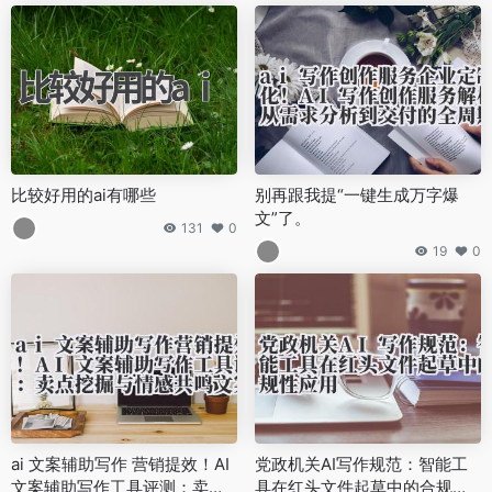
比较好用的ai有哪些
别再跟我提“一键生成万字爆
文”了。
131
0
19
0
ai 文案辅助写作 营销提效！AI
党政机关AI写作规范：智能工
文案辅助写作工具评测：卖点
具在红头文件起草中的合规性