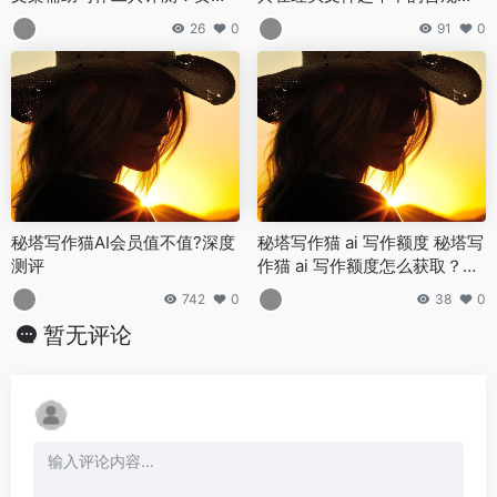
挖掘与情感共鸣文案生成案例
应用
26
0
91
0
秘塔写作猫AI会员值不值?深度
秘塔写作猫 ai 写作额度 秘塔写
测评
作猫 ai 写作额度怎么获取？免
费领取方法
742
0
38
0
暂无评论