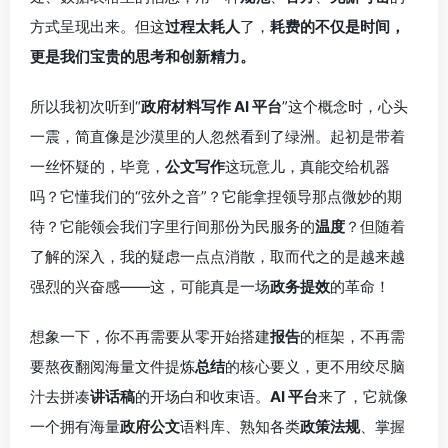
方式呈现出来。但这
过程太耗人
了，
耗费的不仅是时间，
更是我们宝贵的思考和创新精力。
所以我初次听到“
政府材料写作 AI 平台
”这个概念时，心头
一震，简直像是沙漠里的人忽然看到了绿洲。起初是带着
一丝怀疑的，毕竟，
公文写作
这玩意儿，真能交给机器
吗？它懂我们的“弦外之音”？它能拿捏领导那点微妙的期
待？它能领会我们字里行间那份为民服务的
温度
？但随着
了解的深入，我的疑虑一点点消散，取而代之的是越来越
强烈的兴奋感——这，可能真是一场
政务提效
的革命！
想象一下，你不再需要从零开始搭建
报告
的框架，不再需
要熬夜翻阅海量文件提炼
总结
的核心要义，更不用绞尽脑
汁去拼凑
讲话稿
的开场白和收束语。
AI 平台
来了，它就像
一个拥有海量
政府公文
语料库、熟知各类
政策法规
、掌握