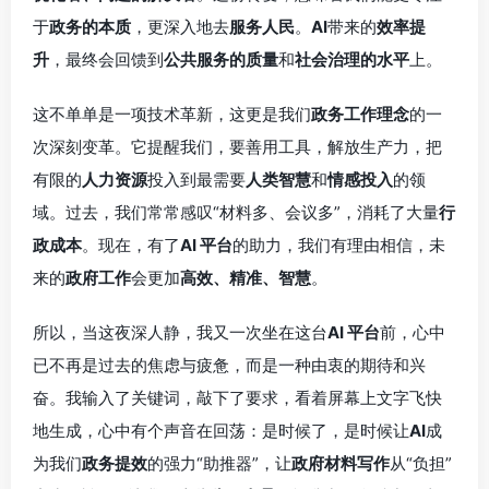
于
政务的本质
，更深入地去
服务人民
。
AI
带来的
效率提
升
，最终会回馈到
公共服务的质量
和
社会治理的水平
上。
这不单单是一项技术革新，这更是我们
政务工作理念
的一
次深刻变革。它提醒我们，要善用工具，解放生产力，把
有限的
人力资源
投入到最需要
人类智慧
和
情感投入
的领
域。过去，我们常常感叹“材料多、会议多”，消耗了大量
行
政成本
。现在，有了
AI 平台
的助力，我们有理由相信，未
来的
政府工作
会更加
高效、精准、智慧
。
所以，当这夜深人静，我又一次坐在这台
AI 平台
前，心中
已不再是过去的焦虑与疲惫，而是一种由衷的期待和兴
奋。我输入了关键词，敲下了要求，看着屏幕上文字飞快
地生成，心中有个声音在回荡：是时候了，是时候让
AI
成
为我们
政务提效
的强力“助推器”，让
政府材料写作
从“负担”