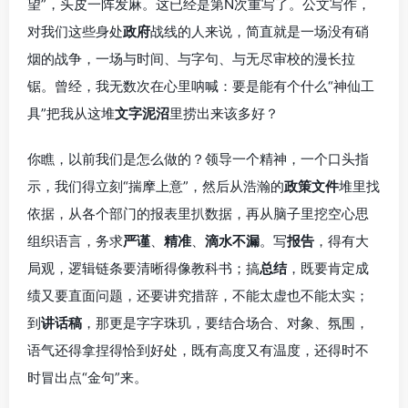
望”，头皮一阵发麻。这已经是第N次重写了。公文写作，
对我们这些身处
政府
战线的人来说，简直就是一场没有硝
烟的战争，一场与时间、与字句、与无尽审校的漫长拉
锯。曾经，我无数次在心里呐喊：要是能有个什么“神仙工
具”把我从这堆
文字泥沼
里捞出来该多好？
你瞧，以前我们是怎么做的？领导一个精神，一个口头指
示，我们得立刻“揣摩上意”，然后从浩瀚的
政策文件
堆里找
依据，从各个部门的报表里扒数据，再从脑子里挖空心思
组织语言，务求
严谨
、
精准
、
滴水不漏
。写
报告
，得有大
局观，逻辑链条要清晰得像教科书；搞
总结
，既要肯定成
绩又要直面问题，还要讲究措辞，不能太虚也不能太实；
到
讲话稿
，那更是字字珠玑，要结合场合、对象、氛围，
语气还得拿捏得恰到好处，既有高度又有温度，还得时不
时冒出点“金句”来。