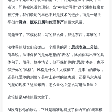
者说，即将被淹没的现实。当“AI模仿写作”这个潘多拉魔盒
被打开，我们谈论的早已不只是技术的进步，而是一场关
乎创作
灵魂
、
版权归属
和
伦理尊严
的巨大风暴。
问题来了。它模仿我，写的那么像，那这东西，算谁的？
法律界的朋友们会抛出一个经典的词：
思想表达二分法
。
简单说，法律保护的是你思想的“表达”，比如你写出来的具
体句子、段落、故事情节，但不保护你的“思想”本身，也不
保护你的“风格”。风格是什么？太模糊了。是李白的豪放，
还是张爱玲的刻薄？是村上春树的疏离感，还是马尔克斯
的魔幻现实？这些东西，怎么量化？怎么写进法条里？
这恰恰是AI钻的最大空子。
AI没有抄你的原话，它只是精准地捕捉了你语言的“概率模