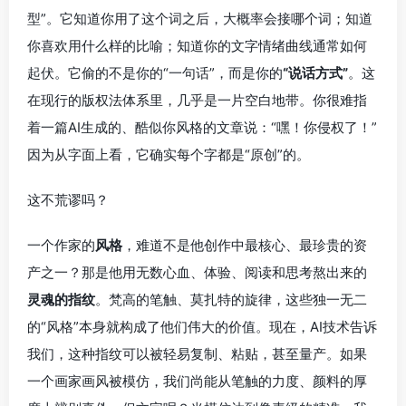
型”。它知道你用了这个词之后，大概率会接哪个词；知道
你喜欢用什么样的比喻；知道你的文字情绪曲线通常如何
起伏。它偷的不是你的“一句话”，而是你的
“说话方式”
。这
在现行的版权法体系里，几乎是一片空白地带。你很难指
着一篇AI生成的、酷似你风格的文章说：“嘿！你侵权了！”
因为从字面上看，它确实每个字都是“原创”的。
这不荒谬吗？
一个作家的
风格
，难道不是他创作中最核心、最珍贵的资
产之一？那是他用无数心血、体验、阅读和思考熬出来的
灵魂的指纹
。梵高的笔触、莫扎特的旋律，这些独一无二
的“风格”本身就构成了他们伟大的价值。现在，AI技术告诉
我们，这种指纹可以被轻易复制、粘贴，甚至量产。如果
一个画家画风被模仿，我们尚能从笔触的力度、颜料的厚