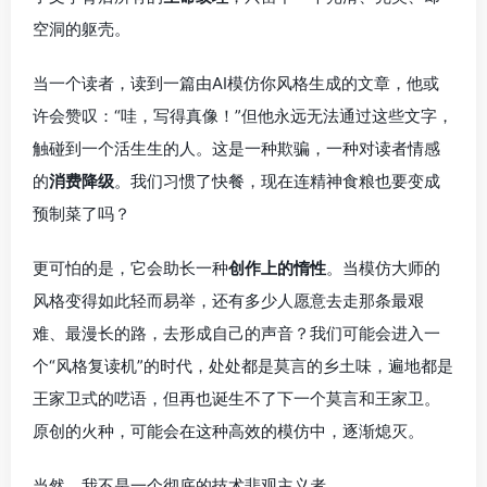
空洞的躯壳。
当一个读者，读到一篇由AI模仿你风格生成的文章，他或
许会赞叹：“哇，写得真像！”但他永远无法通过这些文字，
触碰到一个活生生的人。这是一种欺骗，一种对读者情感
的
消费降级
。我们习惯了快餐，现在连精神食粮也要变成
预制菜了吗？
更可怕的是，它会助长一种
创作上的惰性
。当模仿大师的
风格变得如此轻而易举，还有多少人愿意去走那条最艰
难、最漫长的路，去形成自己的声音？我们可能会进入一
个“风格复读机”的时代，处处都是莫言的乡土味，遍地都是
王家卫式的呓语，但再也诞生不了下一个莫言和王家卫。
原创的火种，可能会在这种高效的模仿中，逐渐熄灭。
当然，我不是一个彻底的技术悲观主义者。