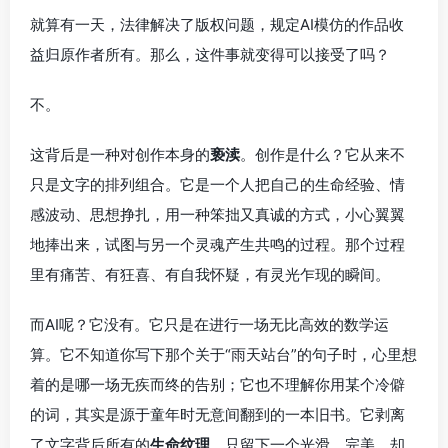
就算有一天，法律解决了版权问题，规定AI模仿的作品收
益归原作者所有。那么，这件事就变得可以接受了吗？
不。
这背后是一种对创作本身的
亵渎
。创作是什么？它从来不
只是文字的排列组合。它是一个人把自己的生命经验、情
感波动、思想挣扎，用一种笨拙又真诚的方式，小心翼翼
地捧出来，试图与另一个灵魂产生共鸣的过程。那个过程
里有痛苦、有狂喜、有自我怀疑，有灵光乍现的瞬间。
而AI呢？它没有。它只是在进行一场无比高效的数学运
算。它不知道你写下那个关于“雨天站台”的句子时，心里想
着的是哪一场无疾而终的告别；它也不理解你用某个冷僻
的词，其实是源于童年时无意间翻到的一本旧书。它剥离
了文字背后所有的
生命纹理
，只留下一个光滑、完美、却