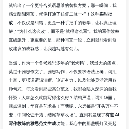
就给出了一个更符合英语思维的替换方案，那一瞬间，我
感觉醍醐灌顶，就像打通了任督二脉一样！这种
实时批
改
，不仅仅是纠错，更是一种手把手的教学，让我真正理
解了“为什么这么改”，而不是“就得这么写”。我的写作效率
直线飙升，更重要的是，那种写完一段，立刻就能看到修
改建议的成就感，让我越写越有劲儿。
当然，作为一个备考雅思多年的“老烤鸭”，我最大的痛点，
莫过于雅思作文了。雅思写作，不仅要求语法正确，词汇
丰富，更强调逻辑清晰、论证有力，以及能够灵活运用各
种句式。每次看到那些高分范文，我都会陷入深深的自我
怀疑：人家怎么就能写得这么好？结构严谨，词汇华丽，
观点深刻，简直是艺术品！而我呢，永远都是“开头万年不
变，中间论证干瘪，结尾草草收场”。直到我发现了
有道 AI
写作教练
的
雅思范文生成
功能，我心中的那盏明灯又亮起