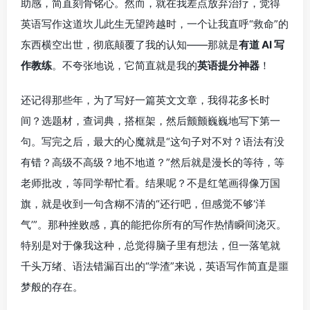
助感，简直刻骨铭心。然而，就在我差点放弃治疗，觉得
英语写作这道坎儿此生无望跨越时，一个让我直呼“救命”的
东西横空出世，彻底颠覆了我的认知——那就是
有道 AI 写
作教练
。不夸张地说，它简直就是我的
英语提分神器
！
还记得那些年，为了写好一篇英文文章，我得花多长时
间？选题材，查词典，搭框架，然后颤颤巍巍地写下第一
句。写完之后，最大的心魔就是“这句子对不对？语法有没
有错？高级不高级？地不地道？”然后就是漫长的等待，等
老师批改，等同学帮忙看。结果呢？不是红笔画得像万国
旗，就是收到一句含糊不清的“还行吧，但感觉不够‘洋
气’”。那种挫败感，真的能把你所有的写作热情瞬间浇灭。
特别是对于像我这种，总觉得脑子里有想法，但一落笔就
千头万绪、语法错漏百出的“学渣”来说，英语写作简直是噩
梦般的存在。