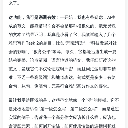
来了。
这功能，我可是
亲测有效
！一开始，我也有些疑虑，AI生
成的范文，能靠谱吗？会不会是那种模板化的、毫无灵魂
的文本？结果证明，我真是小看了它。我尝试输入了几个
雅思写作Task 2的题目，比如“环境污染”、“科技发展对社
会的影响”、“教育公平”等等。每次，它都能迅速生成一篇
结构完整、论点清晰、语言地道的范文。我仔细研读这些
范文，发现它们不仅论证逻辑严密，而且词汇运用非常精
准，不乏一些高级词汇和地道表达。句式更是多变，有复
合句、从句、倒装句，完美符合雅思高分作文的要求。
最让我受益匪浅的是，这些范文就像一个“活”的模板。它不
是死板地告诉你“第一段怎么写，第二段怎么写”，而是通过
实际的例子，告诉我一个高分作文应该长什么样，应该包
含哪些元素，如何展开论述，如何使用恰当的连接词和过