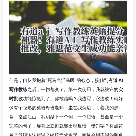
但是，自从我抱着“死马当活马医”的心态，接触到
有道 AI
写作教练
之后，一切都变了。第一次使用，我就被它的
实
时批改
功能惊艳到了。你敢信吗？我边写，它边改！就好
像有个隐形的英语母语老师，坐在我旁边，盯着我的屏
幕，指点江山。我刚敲下一个词，一个短语，甚至是一个
完整的句子，屏幕上立刻就能出现反馈。错别字？标点符
号？低级语法错误？统统无处遁形，而且会用不同的颜色