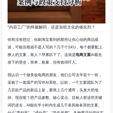
“内容工厂”的终极解药，还是加班文化的催化剂？
你有没有想过，你刷淘宝看到的那些让你心动的商品描
述，可能压根就不是人写的？几千个SKU，每个都要配上
撩人的文案，靠人？早累趴下了。这就是
电商文案
AI最先
攻下的堡垒，简单，粗暴，但有效得吓人。
我认识一个做美妆电商的朋友，他们公司去年双十一前，
采购了一套国产的写作AI系统。以前，一个文案团队为了
几百款产品的新品上架，要熬上几个通宵，头发大把地
掉。现在呢？把产品参数、核心卖点、目标人群这些关键
词扔进去，AI能在半小时内生成几千条风格各异的文案。
什么“贵妇风”、“成分党”、“学生平替”，各种黑话玩得比实