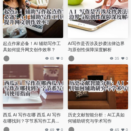
起点作家必备！AI 辅助写作工
AI写作是否涉及抄袭法律边界
具如何提升网文创作效率？
与原创性保障深度解析
65
0
35
0
西瓜 AI 写作在哪 西瓜 AI 写作
历史文献智能分析：AI工具如
在哪找到？字节系写作工具使
何辅助研究与学术写作
用指南
49
0
45
0