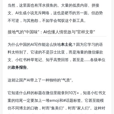
当然，这里面也有浑水摸鱼的。大量的低质内容、拼接
文、AI生成小说充斥网络，这也是硬币的另一面。但趋势
不可逆，与其抱怨，不如学会驾驭这个新工具。
接地气的“中国味”：AI也懂人情世故与“官样文章”
为什么中国的AI写作能这么快地
本土化
？因为它学习的语
料太特别了。它读的不是莎士比亚，而是海量的微信爆款
文、小红书种草笔记、知乎高赞回答，甚至是……各级单位
的
政务报告
。
这就让国产AI带上了一种独特的“气质”。
它知道什么样的标题在微信里能拿到10万+，知道小红书文
案的结尾一定要加上一堆emoji和#话题标签。它甚至能模
仿不同博主的口吻，时而“集美们”，时而“家人们”。这种对