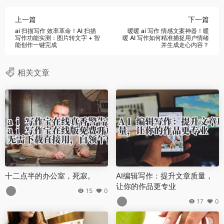
上一篇
下一篇
ai 扫描写作 效率革命！AI 扫描
暖暖 ai 写作 情感文案神器！暖
写作功能实测：图片转文字 + 智
暖 AI 写作如何精准捕捉用户情绪
能创作一键完成
并生成走心内容？
相关文章
十二点半的办公室，死寂。
AI编辑写作：提升文章质量，
让你的作品更专业
15
0
17
0