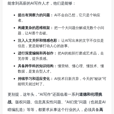
能拿到高薪的AI写作人才，他们是能够：
提出有洞察力的问题：
AI不会自己想，它只是个响应
者。
构建复杂的思维框架：
把一个大问题分解成无数个小问
题，让AI逐个击破。
注入人文关怀和情感色彩：
让AI写出来的文字不仅仅是
信息，更是能够打动人心的故事。
进行深度编辑和再创作：
把AI的粗胚打磨成艺术品，去
芜存菁，提升质感。
具备跨学科的知识结构：
懂营销、懂心理、懂技术、懂
数据，是复合型人才。
持续学习和适应变化：
AI技术日新月异，今天的“秘诀”可
能明天就过时了。
更别提，这年头，“AI写作”还面临着一系列
道德和伦理挑
战
。版权问题、信息真实性问题、“AI幻觉”问题（也就是AI
瞎编乱造）等等，都要求从事这个行业的人，必须具备
高