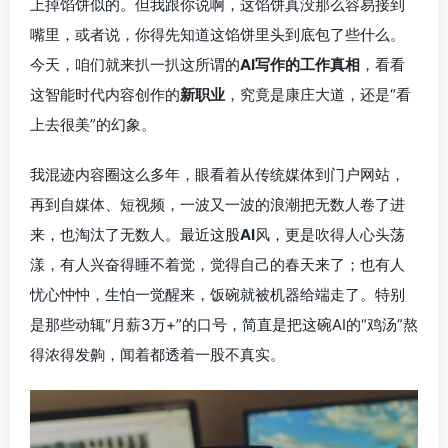
上掉馅饼似的。但我跟你说啊，这馅饼真没那么容易接到
嘴里，或者说，你得先知道这馅饼里头到底包了些什么。
今天，咱们就来扒一扒这所谓的
AI写作的工作真相
，看看
这智能时代内容创作的
新职业
，究竟是康庄大道，还是“看
上去很美”的幻象。
我混迹内容圈这么多年，眼看着从传统媒体到门户网站，
再到自媒体、短视频，一波又一波的浪潮把无数人卷了进
来，也淘汰了无数人。最近这股
AI
风，更是吹得人心头荡
漾，有人兴奋得睡不着觉，觉得自己的春天来了；也有人
忧心忡忡，生怕一觉醒来，饭碗就被机器给端走了。特别
是那些动辄“月薪3万+”的口号，简直是把这碗AI的“鸡汤”熬
得浓得发齁，闻着都透着一股不真实。