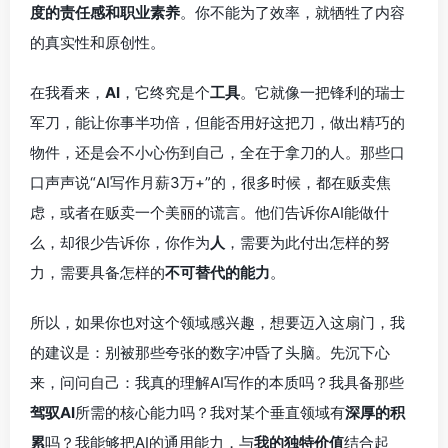
度的责任感和职业素养
。你不能为了效率，就牺牲了内容
的真实性和原创性。
在我看来，
AI
，它终究是个
工具
。它就像一把锋利的瑞士
军刀，能让你事半功倍，但能否用好这把刀，做出精巧的
物件，还是会不小心伤到自己，全在于拿刀的人。那些口
口声声说“AI写作月薪3万+”的，很多时候，都在贩卖焦
虑，或者在贩卖一个美丽的谎言。他们告诉你AI能做什
么，却很少告诉你，你作为
人
，需要为此付出怎样的努
力，需要具备怎样的
不可替代的能力
。
所以，如果你也对这个领域感兴趣，想要迈入这扇门，我
的建议是：别被那些夸张的数字冲昏了头脑。先沉下心
来，问问自己：我真的理解AI写作的本质吗？我具备那些
驾驭AI
所需的核心能力吗？我对某个垂直领域有
深厚的积
累
吗？我能够把AI的通用能力，与
我的独特价值
结合起