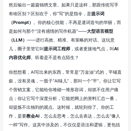
然后输出一篇篇锦绣文章。如果只是这样，那跟传统写手
有啥区别？区别在于，你“写”的是指令，是
提示词
（Prompt）
。你的核心技能，不再是遣词造句的华丽，而
是如何与那个“没有感情的写作机器”——
大型语言模型
（LLM）
——进行高效、精准、有策略的对话。这玩意
儿，圈子里管它叫
提示词工程师
，或者更接地气点，叫
AI
内容优化师
。听着是不是有点陌生？
你想想看，AI写出来的东西，常常是“万金油”式的，平铺直
叙，没有灵魂，一股子“AI味儿”，那叫一个“平”。你让它写
个营销文案，它能给你堆砌一堆形容词，却抓不住用户痛
点；你让它写个深度分析，它能把网上的资料汇总一番，
却提炼不出独到的观点。这时候，就轮到你了。你的工
作，是要
教会AI
，怎么去思考，怎么去表达，怎么去“像人
一样”写作。这其中涉及的，不仅仅是语法和逻辑，更包括