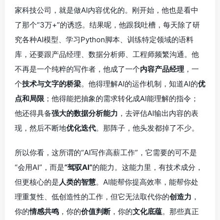
家科技公司，就是做AI内容优化的。刚开始，他也是看中
了那个“3万+”的诱惑。结果呢，他跟我吐槽，每天除了研
究各种AI模型、学习Python脚本、训练特定领域的语料
库，还要跟产品经理、数据分析师、工程师频繁沟通。他
不再是一个纯粹的写作者，他成了一个
内容产品经理
，一
个
技术与文字的桥梁
。他得理解AI的运作机制，知道AI的
优
点和局限
；他得能把抽象的需求转化成AI能理解的指令；
他还得具备
强大的数据分析能力
，去评估AI输出内容的表
现，然后不断地
优化迭代
。那阵子，他头发都掉了不少。
所以你看，这所谓的“AI写作高薪工作”，它需要的可不是
“会用AI”，而是
“驾驭AI”
的能力。这能力里，有技术成分，
但更核心的是
人类的智慧
。AI能帮你提高效率，能帮你处
理重复性、低创造性的工作，但它无法取代你的
创造力
，
你的
情感共鸣
，你的
价值判断
，你的
文化底蕴
。那些真正