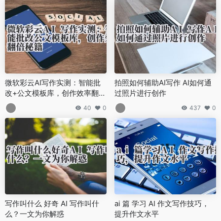
微软彩云AI写作实测：智能批
拍照如何辅助AI写作 AI如何通
改+公文模板库，创作效率翻倍
过照片进行创作
秘籍
40
0
437
0
写作叫什么 好奇 AI 写作叫什
ai 篇 学习 AI 作文写作技巧，
么？一文为你解惑
提升作文水平