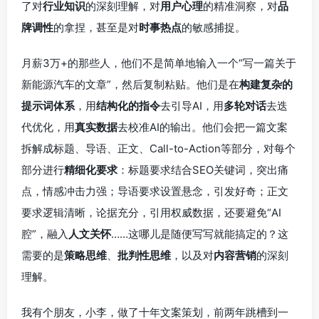
了对
行业知识
的深刻理解，对
用户心理
的精准洞察，对
品
牌调性
的拿捏，甚至是对
时事热点
的敏感捕捉。
月薪3万+的那些人，他们不是简单地输入一个“写一篇关于
新能源汽车的文章”，然后复制粘贴。他们是在
构建复杂的
提示词体系
，用
结构化的指令
去引导AI，用
多轮对话
去迭
代优化，用
真实数据
去校准AI的输出。他们会把一篇文案
拆解成标题、导语、正文、Call-to-Action等部分，对每个
部分进行
精细化要求
：标题要求结合SEO关键词，突出痛
点，情感冲击力强；导语要求设置悬念，引发好奇；正文
要求逻辑清晰，论据充分，引用权威数据，还要避免“AI
腔”，融入
人文关怀
……这哪儿是随便写写就能搞定的？这
需要的是
策略思维
、
批判性思维
，以及对
内容营销
的深刻
理解。
我有个朋友，小李，做了十年文案策划，前两年跳槽到一