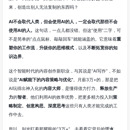
来，创造出别人无法复制的东西吗？
AI不会取代人类，但会使用AI的人，一定会取代那些不会
使用AI的人。
这句话，一点儿都没错。但这“使用”二字，可
不是简单的“点点鼠标、敲敲回车”就能涵盖的。它意味着
重
塑你的工作流
，
升级你的思维模式
，以及
不断拓宽你的知
识边界
。
这个智能时代的内容创作新职业，与其说是“AI写作”，不如
说是
“AI赋能下的内容策略与优化”
。月薪3万+的，那是把
AI玩得出神入化的
内容大师
，是懂得借力打力、
释放生产
力
的
智者
。他们利用AI的效率优势，把更多精力投入到
策
略制定、创意构思、深度思考
这些只有人类才能完成的工
作中去。
所以，别光盯着那耀眼的“3万+”，去看看它背后的
汗水、