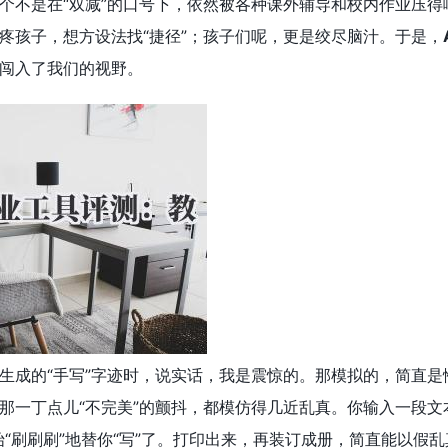
个不是在“双减”的口号下，依然被各种课外辅导和校内作业压
疼孩子，想方设法找“捷径”；孩子们呢，更是绞尽脑汁。于是，
闯入了我们的视野。
生成的“手写”字迹时，说实话，我是震惊的。那模拟的，简直
那一丁点儿“不完美”的颤抖，都模仿得几近乱真。你输入一段文
始“刷刷刷”地替你“写”了。打印出来，再装订成册，简直能以