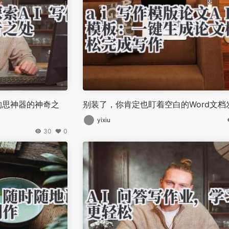
作构思神器的神奇之
别装了，你肯定也盯着空白的Word文档
yixiu
30
0