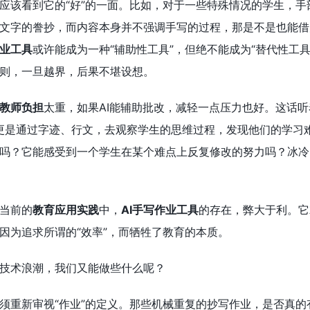
应该看到它的“好”的一面。比如，对于一些特殊情况的学生，
文字的誊抄，而内容本身并不强调手写的过程，那是不是也能借
作业工具
或许能成为一种“辅助性工具”，但绝不能成为“替代性工
则，一旦越界，后果不堪设想。
教师负担
太重，如果AI能辅助批改，减轻一点压力也好。这话
”，更是通过字迹、行文，去观察学生的思维过程，发现他们的学习
吗？它能感受到一个学生在某个难点上反复修改的努力吗？冰冷
当前的
教育应用实践
中，
AI手写作业工具
的存在，弊大于利。它
因为追求所谓的“效率”，而牺牲了教育的本质。
技术浪潮，我们又能做些什么呢？
须重新审视“作业”的定义。那些机械重复的抄写作业，是否真