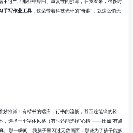
得喘不过气？那些枯燥的、重复性的抄写，在我看来，很多时
AI手写作业工具
，这朵带着科技光环的“奇葩”，就这么悄无
是惟妙惟肖！有楷书的端庄，行书的流畅，甚至连笔锋的轻
本，选择一个字体风格（有时还能选择“心情”——比如“有点
假乱真。那一瞬间，我脑子里闪过无数画面：那些为了孩子能多