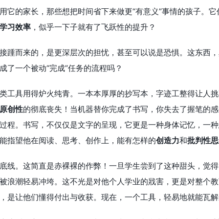
用它的家长，那些想把时间省下来做更“有意义”事情的孩子。
学习效率
，似乎一下子就有了飞跃性的提升？
接踵而来的，是更深层次的担忧，甚至可以说是恐惧。这东西，
成了一个被动“完成”任务的流程吗？
类工具用得炉火纯青。一本本厚厚的抄写本，字迹工整得让人挑
原创性
的彻底丧失！当机器替你完成了书写，你失去了握笔的感
过程。书写，不仅仅是文字的呈现，它更是一种身体记忆，一种
能指望他在阅读、思考、创作上，能有怎样的
创造力
和
批判性思
底线。这简直是赤裸裸的作弊！一旦学生尝到了这种甜头，觉得
被浪潮轻易冲垮。这不光是对他个人学业的戕害，更是对整个教
，是让他们懂得付出与收获。现在，一个工具，轻易地就能瓦解