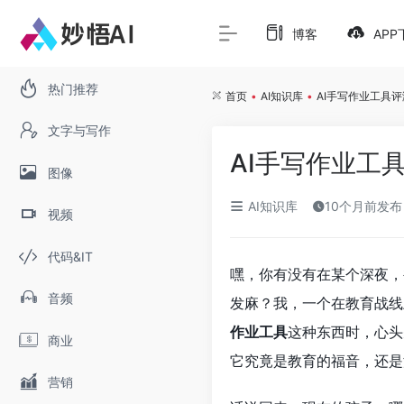
博客
APP
热门推荐
首页
•
AI知识库
•
AI手写作业工具
文字与写作
AI手写作业工
图像
AI知识库
10个月前发布
视频
代码&IT
嘿，你有没有在某个深夜，
音频
发麻？我，一个在教育战线
作业工具
这种东西时，心头
商业
它究竟是教育的福音，还是
营销