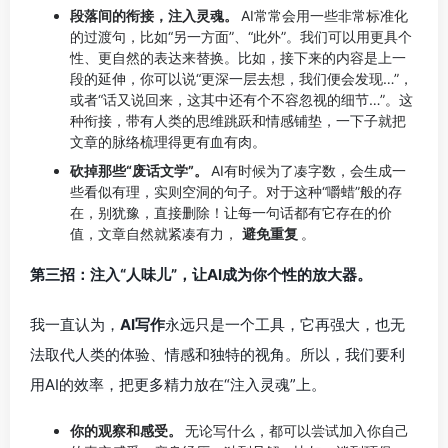
段落间的衔接，注入灵魂。
AI常常会用一些非常标准化
的过渡句，比如“另一方面”、“此外”。我们可以用更具个
性、更自然的表达来替换。比如，接下来的内容是上一
段的延伸，你可以说“更深一层去想，我们便会发现…”，
或者“话又说回来，这其中还有个不容忽视的细节…”。这
种衔接，带有人类的思维跳跃和情感铺垫，一下子就把
文章的脉络梳理得更有血有肉。
砍掉那些“废话文学”。
AI有时候为了凑字数，会生成一
些看似有理，实则空洞的句子。对于这种“嚼蜡”般的存
在，别犹豫，直接删除！让每一句话都有它存在的价
值，文章自然就紧凑有力，
避免重复
。
第三招：注入“人味儿”，让AI成为你个性的放大器。
我一直认为，
AI写作
永远只是一个工具，它再强大，也无
法取代人类的体验、情感和独特的视角。所以，我们要利
用AI的效率，把更多精力放在“注入灵魂”上。
你的观察和感受。
无论写什么，都可以尝试加入你自己