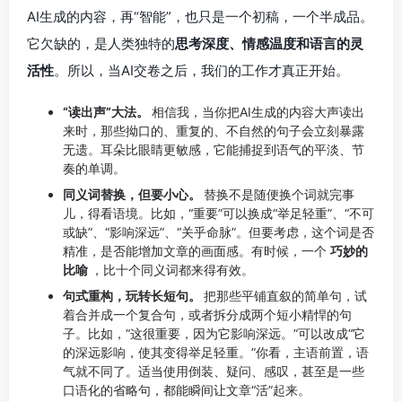
AI生成的内容，再“智能”，也只是一个初稿，一个半成品。
它欠缺的，是人类独特的
思考深度、情感温度和语言的灵
活性
。所以，当AI交卷之后，我们的工作才真正开始。
“读出声”大法。
相信我，当你把AI生成的内容大声读出
来时，那些拗口的、重复的、不自然的句子会立刻暴露
无遗。耳朵比眼睛更敏感，它能捕捉到语气的平淡、节
奏的单调。
同义词替换，但要小心。
替换不是随便换个词就完事
儿，得看语境。比如，“重要”可以换成“举足轻重”、“不可
或缺”、“影响深远”、“关乎命脉”。但要考虑，这个词是否
精准，是否能增加文章的画面感。有时候，一个
巧妙的
比喻
，比十个同义词都来得有效。
句式重构，玩转长短句。
把那些平铺直叙的简单句，试
着合并成一个复合句，或者拆分成两个短小精悍的句
子。比如，“这很重要，因为它影响深远。”可以改成“它
的深远影响，使其变得举足轻重。”你看，主语前置，语
气就不同了。适当使用倒装、疑问、感叹，甚至是一些
口语化的省略句，都能瞬间让文章“活”起来。