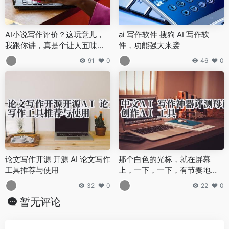
AI小说写作评价？这玩意儿，
ai 写作软件 搜狗 AI 写作软
我跟你讲，真是个让人五味杂
件，功能强大来袭
陈的存在。
91
0
46
0
论文写作开源 开源 AI 论文写作
那个白色的光标，就在屏幕
工具推荐与使用
上，一下，一下，有节奏地闪
烁着。像个催命符。
32
0
22
0
暂无评论