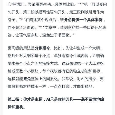
心’等词汇，尝试用更生动、具体的比喻。”* “第一段以疑问
句开头，第二段以描写性语句开头，第三段则以引用作为
引子。”* “在阐述某个观点后，请
务必提供一个具体案例
，
而不是泛泛而谈。”* “文章中，请刻意穿插一些口语化的表
达，让语气更亲切，避免过于书面化。”
更高级的用法是
分步指令
。比如，先让AI生成一个大纲，
然后针对大纲的每个小点，单独给指令生成内容，并明确
要求每个小点之间的衔接方式。这就像你把一个大工程拆
解成无数个小模块，每个模块都有它的独立功能和目标，
这样就能
避免
整体上的同质化。我常说，对AI的指令，要
像雕刻师对待璞玉一样，一点点打磨，才能出精品。
第二招：你才是主厨，AI只是你的刀具——毫不留情地编
辑和重构。