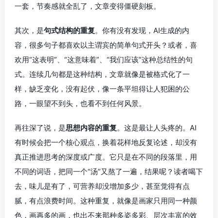
一套，节奏感就全乱了，文章变得僵硬刻板。
其次，是
句式结构的重复
。你有没有发现，AI生成的内
容，很多句子都喜欢以主谓宾的简单句式开头？或者，喜
欢用“这表明”、“这意味着”、“我们应该”这种总结性的句
式。连续几句都是这种结构，文章就像是被格式化了一
样，缺乏变化，没有起伏，像一条平坦得让人犯困的公
路，一眼望不到头，也看不到任何风景。
再往深了说，是
思想内容的重复
。这是最让人头疼的。AI
有时候会把一个核心观点，换着花样地反复论述，却没有
真正推进思考的深度或广度。它只是在不同的段落里，用
不同的词语，把同一个“汤”又熬了一遍，结果呢？读者喝下
去，味儿是有了，可营养却没增加多少，甚至觉得有点
腻，有点浪费时间。这种重复，就像是画家只用同一种颜
色，画再多的画，也出不来那种多姿多彩、层次丰富的效