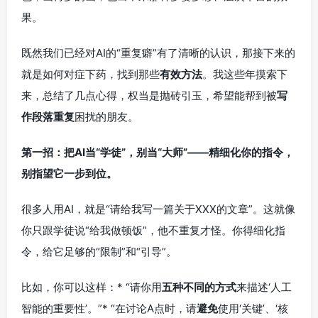
果。
既然我们已经对AI的“重复癖”有了清晰的认识，那接下来的
就是如何对症下药，找到那些
有效方法
。我这些年摸索下
来，总结了几点心得，权当是抛砖引玉，希望能帮到被
写
作段落重复
困扰的朋友。
第一招：把AI当“学徒”，别当“大师”——精细化你的指令，
别指望它一步到位。
很多人用AI，就是“请给我写一篇关于XXX的文章”。这就像
你只跟学徒说“给我做顿饭”，他不重复才怪。你得细化指
令，给它足够的“限制”和“引导”。
比如，你可以这样：* “请你用
五种不同的方式
来描述‘人工
智能的重要性’。”* “在讨论A点时，请
避免
使用‘关键’、‘核