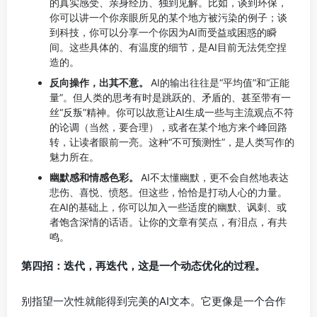
的真实感受、亲身经历、独到见解。比如，谈到环保，
你可以讲一个你亲眼所见的某个地方被污染的例子；谈
到科技，你可以分享一个你因为AI而受益或困惑的瞬
间。这些具体的、有温度的细节，是AI目前无法凭空捏
造的。
反向操作，出其不意。
AI的输出往往是“平均值”和“正能
量”。但人类的思考有时是跳跃的、矛盾的、甚至带有一
丝“反叛”精神。你可以故意让AI生成一些与主流观点不符
的论调（当然，要合理），或者在某个地方来个峰回路
转，让读者眼前一亮。这种“不可预测性”，是人类写作的
魅力所在。
幽默感和情感色彩。
AI不太懂幽默，更不会自然地表达
悲伤、喜悦、愤怒。但这些，恰恰是打动人心的力量。
在AI的基础上，你可以加入一些适度的幽默、讽刺、或
者饱含深情的话语。让你的文章有笑点，有泪点，有共
鸣。
第四招：迭代，再迭代，这是一个动态优化的过程。
别指望一次性就能得到完美的AI文本。它更像是一个合作