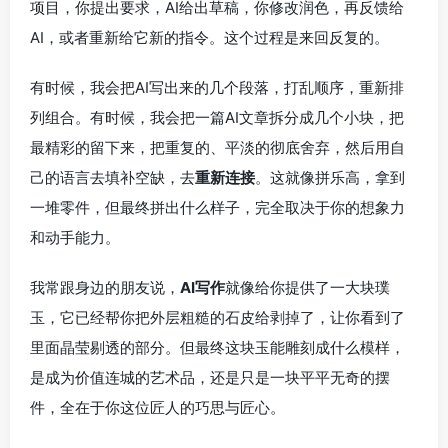
项目，你提出要求，AI给出草稿，你修改润色，再反馈给
AI，或者重新给它新的指令。这个过程是来回反复的。
有时候，我会把AI写出来的几个段落，打乱顺序，重新排
列组合。有时候，我会把一篇AI文章拆分成几个小块，把
最精彩的留下来，把重复的、平淡的彻底舍弃，然后用自
己的语言去填补空缺，去
重新连接
。这就像拼乐高，拿到
一堆零件，但最终拼出什么样子，完全取决于你的想象力
和动手能力。
我常跟身边的朋友说，
AI写作
就像给你提供了一大块璞
玉，它已经帮你把外层粗糙的石皮给剥掉了，让你看到了
里面晶莹剔透的部分。但最终这块玉能雕刻成什么模样，
是成为价值连城的艺术品，还是只是一块平平无奇的摆
件，全在于你这位匠人的巧思与匠心。