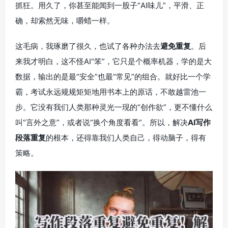
抓狂。用久了，你甚至能闻到一股子“AI味儿”，平滑、正
确，却索然无味，嚼蜡一样。
这毛病，我琢磨了很久，也试了各种办法去
避免重复
。后
来我才明白，这不怪AI“笨”，它只是个概率机器，学的是大
数据，输出的是最“安全”也最“常见”的组合。就好比一个学
霸，考试永远规规矩矩地用书本上的原话，不敢越雷池一
步。它没有我们人类那种灵光一现的“创作欲”，更不懂什么
叫“言外之意”，或者说“换个角度看看”。所以，解决
AI写作
段落重复
的根本，还得靠我们人类自己，得动脑子，得有
策略。