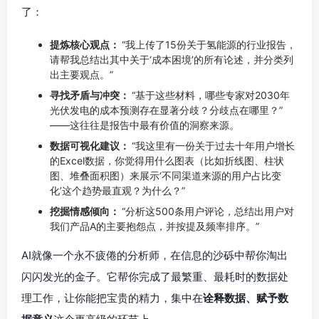
了：
提炼核心观点：
“我上传了15份关于氢能源的行业报告，
请帮我总结出其中关于‘成本困境’的所有论述，并分类列
出主要观点。”
寻找矛盾与冲突：
“基于这些材料，哪些专家对2030年
光伏发电的成本预测存在显著分歧？分歧点在哪里？”
——这往往是报告中最有价值的洞察来源。
数据可视化建议：
“我这里有一份关于过去十年用户增长
的Excel数据，你觉得用什么图表（比如折线图、柱状
图、堆叠面积图）来展示‘不同渠道来源的用户占比变
化’这个趋势最直观？为什么？”
挖掘情感倾向：
“分析这500条用户评论，总结出用户对
我们产品A的主要抱怨点，并按提及频率排序。”
AI就像一个永不疲倦的分析师，在信息的沙砾中帮你淘出
闪闪发光的金子。它帮你完成了最繁重、最耗时的数据处
理工作，让你能把宝贵的精力，集中在
诠释数据、赋予数