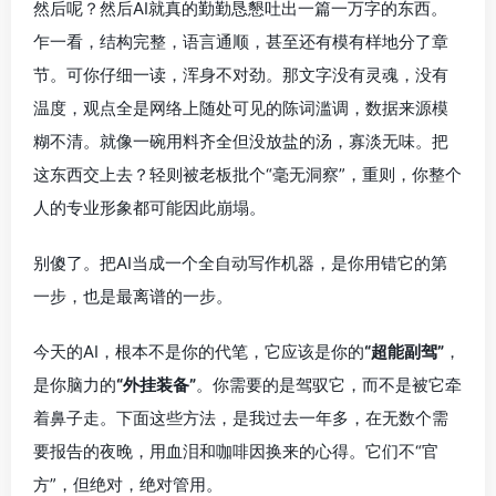
然后呢？然后AI就真的勤勤恳懇吐出一篇一万字的东西。
乍一看，结构完整，语言通顺，甚至还有模有样地分了章
节。可你仔细一读，浑身不对劲。那文字没有灵魂，没有
温度，观点全是网络上随处可见的陈词滥调，数据来源模
糊不清。就像一碗用料齐全但没放盐的汤，寡淡无味。把
这东西交上去？轻则被老板批个“毫无洞察”，重则，你整个
人的专业形象都可能因此崩塌。
别傻了。把AI当成一个全自动写作机器，是你用错它的第
一步，也是最离谱的一步。
今天的AI，根本不是你的代笔，它应该是你的
“超能副驾”
，
是你脑力的
“外挂装备”
。你需要的是驾驭它，而不是被它牵
着鼻子走。下面这些方法，是我过去一年多，在无数个需
要报告的夜晚，用血泪和咖啡因换来的心得。它们不“官
方”，但绝对，绝对管用。