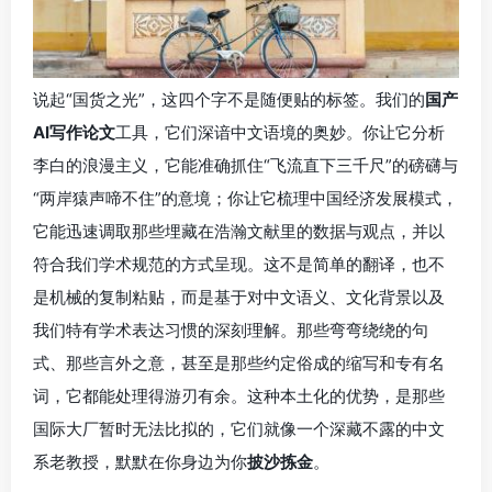
说起“国货之光”，这四个字不是随便贴的标签。我们的
国产
AI写作论文
工具，它们深谙中文语境的奥妙。你让它分析
李白的浪漫主义，它能准确抓住“飞流直下三千尺”的磅礴与
“两岸猿声啼不住”的意境；你让它梳理中国经济发展模式，
它能迅速调取那些埋藏在浩瀚文献里的数据与观点，并以
符合我们学术规范的方式呈现。这不是简单的翻译，也不
是机械的复制粘贴，而是基于对中文语义、文化背景以及
我们特有学术表达习惯的深刻理解。那些弯弯绕绕的句
式、那些言外之意，甚至是那些约定俗成的缩写和专有名
词，它都能处理得游刃有余。这种本土化的优势，是那些
国际大厂暂时无法比拟的，它们就像一个深藏不露的中文
系老教授，默默在你身边为你
披沙拣金
。