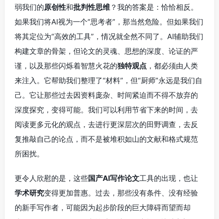
弱我们的
原创性
和
批判性思维
？我的答案是：恰恰相反。
如果我们将AI视为一个“思考者”，那当然危险。但如果我们
将其定位为“高效的工具”，情况就全然不同了。AI辅助我们
构建文章的骨架，但论文的灵魂、思想的深度、论证的严
谨，以及那些闪烁着智慧火花的
独特观点
，都必须由人类
来注入。它帮助我们整理了“材料”，但“厨师”永远是我们自
己。它让那些过去因资料庞杂、时间紧迫而不得不放弃的
深度探究，变得可能。我们可以利用节省下来的时间，去
阅读更多元化的观点，去进行更深层次的田野调查，去反
复推敲自己的论点，而不是被堆积如山的文献和格式规范
所困扰。
更令人欣慰的是，这些
国产AI写作论文
工具的出现，也让
学术研究
变得更加普惠。过去，那些没有条件、没有经验
的新手写作者，可能因为起步阶段的巨大障碍而望而却