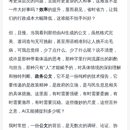
考更深层次的问题，去面对更复杂的人和事，这难道不是
一件大好事吗？
效率
的提升，显而易见，省时省力，让我
们的行政成本大幅降低，这谁能不拍手叫好？
但，且慢。当我看到那些由AI生成的公文，虽然格式完
美、遣词造句无可挑剔，甚至用语精准到让人挑不出毛
病，可我总觉得，少了点什么。少了什么呢？说不清楚，
或许是那种带着体温的思考，那种字里行间流露出的斟酌
与担当，那种只有“人”才能赋予的，对具体情境的深刻理解
和独特判断。
政务公文
，它不是一份纯粹的技术报告，它
要传递的是政策精神，是政府的立场，是与民生息息相关
的具体措施。这里面，有时需要强硬，有时需要委婉，有
时需要激昂，有时需要沉稳。这些微妙的尺度，这些言外
之意，AI又能捕捉到多少呢？
我时常想，一份
公文
的背后，是无数次的调研、论证、协