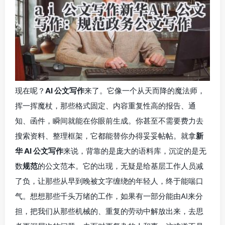
现在呢？
AI 公文写作
来了。它像一个从天而降的魔法师，
挥一挥魔杖，那些格式固定、内容重复性高的报告、通
知、函件，瞬间就能在你眼前生成。你甚至不需要费力去
搜索资料、整理框架，它都能替你办得妥妥帖帖。就拿
新
华 AI 公文写作
来说，背靠的是庞大的语料库，沉淀的是无
数
规范
的公文范本。它的出现，无疑是给基层工作人员减
了负，让那些从早到晚被文字缠绕的年轻人，终于能喘口
气。想想那些千头万绪的工作，如果有一部分能由AI来分
担，把我们从那些机械的、重复的劳动中解放出来，去思