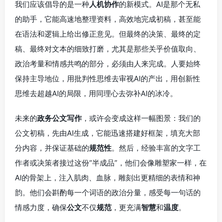
我们应该倡导的是一种
人机协作
的新模式。AI是那个无私
的助手，它能高速地整理资料，高效地完成初稿，甚至能
在语法和逻辑上给出修正意见。但最终的决策、最终的定
稿、最终对文本的细致打磨，尤其是那些关乎价值取向、
政治考量和情感共鸣的部分，必须由人来完成。人要始终
保持主导地位，用批判性思维去审视AI的产出，用创新性
思维去超越AI的局限，用同理心去弥补AI的冰冷。
未来的
政务公文写作
，或许会变成这样一幅图景：我们的
公文初稿，先由AI生成，它能迅速搭建好框架，填充大部
分内容，并保证基础的
规范性
。然后，经验丰富的文字工
作者或决策者接过这份“半成品”，他们会像雕塑家一样，在
AI的骨架上，注入肌肉、血脉，雕刻出更精细的表情和神
韵。他们会斟酌每一个词语的政治分量，感受每一句话的
情感力度，确保
公文
不仅
规范
，更充满
智慧
和
温度
。