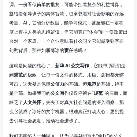
调。一份看似简单的批复，可能牵扯着复杂的利益博弈，
凝结着领导班子的集体智慧，也承载着对社会影响的深远
考量。AI，它能分析数据，能学习模式，甚至能在一定程
度上模拟人类的思维逻辑，但它能真正“体会”到一份政策出
台对一个家庭、一个企业意味着什么吗？它能感受到字斟
句酌背后，那种如履薄冰的
责任
感吗？
这就是问题的核心了。
新华 AI 公文写作
，它能帮助我们达
到
规范
的极致，让每一份文件的格式、用语、逻辑都无懈
可击，这无疑是保障
公信力
的基础。但
规范
是基础，绝不
是全部。如果我们的
公文写作
仅仅停留在“
规范
”的层面，而
缺乏了
人文关怀
，失去了对真实社会问题的深入洞察，那
么它就成了冰冷的文字机器，很难真正打动人心，更别提
去引导社会思潮，推动社会进步了。
我们不能陷入一种误区，认为只要AI能写出“像样”的公文，