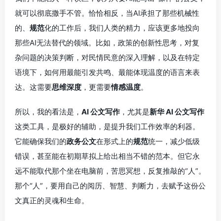
就可以彻底撒手不管。恰恰相反，当AI承担了那些机械性
的、
规范
化的工作后，我们人类的精力，应该更多地投向
那些AI无法替代的领域。比如，政策的创新性思考，对复
杂问题的决策判断，对民情民意的深入理解，以及在特定
语境下，如何用最能引发共鸣、最能体现温度的语言来表
达。这需要
思维深度
，更需要
情感温度
。
所以，我的看法是，
AI 公文写作
，尤其是
新华 AI 公文写作
这类工具，是极好的辅助，是提升我们工作效率的利器。
它能确保我们的
政务公文
在形式上的
规范
统一，减少低级
错误，甚至能在初期草拟上给出相当不错的范本。但它永
远不能取代那个坐在电脑前，苦思冥想，反复推敲的“人”。
那个“人”，要用自己的阅历、智慧、判断力，去赋予这份公
文真正的灵魂和生命。