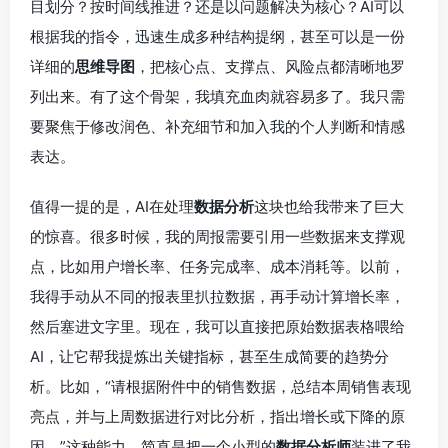
目划分？按时间线推进？还是以问题解决为核心？AI可以
根据我的指令，迅速生成多种结构提纲，甚至可以是一份
详细的
思维导图
，把核心点、支撑点、风险点都清晰地罗
列出来。有了这个骨架，我填充血肉就容易多了。我只需
要聚焦于修改润色、补充细节和加入我的个人判断和情感
表达。
值得一提的是，AI在处理
数据分析
这块也给我带来了巨大
的惊喜。很多时候，我的周报需要引用一些数据来支撑观
点，比如用户增长率、任务完成率、成本消耗等。以前，
我得手动从不同的报表里扒拉数据，再手动计算增长率，
然后塞进文字里。现在，我可以直接把原始数据表格喂给
AI，让它帮我提炼出关键指标，甚至生成简要的趋势分
析。比如，“请根据附件中的销售数据，总结本周销售表现
亮点，并与上周数据进行对比分析，指出增长或下降的原
因。”这种能力，简直是把一个小型的
数据分析师
装进了我