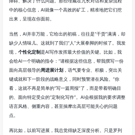
障碍、解决了什么问题。那些埋藏在冗长对话和复杂流程
中的核心信息，AI就像一个高效的矿工，精准地把它们挖
出来，呈现在你面前。
当然，AI并非万能，它给出的初稿，往往是“干货”满满，却
缺少人情味儿。这就到了我们“人”大展拳脚的时候了。我发
现，
个性化定制
是AI写作发挥最大价值的关键。比如，我
会给AI一个明确的指令：“请根据这些信息，帮我撰写一份
面向高层领导的
周进展计划
，语气要专业、积极，突出关
键成就和下一阶段的战略意义，同时预警潜在风险。”你
看，这就不再是简单的“写一篇周报”了，而是带着明确目
的、面向特定受众的“定制化写作”。AI会根据我的要求调整
语言风格、侧重内容，甚至揣摩出高层可能关心的问题
点。
再比如，以前写进展，我总觉得缺乏深度分析。只是罗列