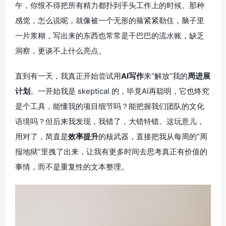
午，你恨不得把所有精力都扑到手头工作上的时候。那种
感觉，怎么说呢，就像被一个无形的箍紧紧勒住，脑子里
一片浆糊，写出来的东西也常常是干巴巴的流水账，缺乏
洞察，更谈不上什么亮点。
直到有一天，我真正开始尝试用
AI写作
来“解放”我的
周进展
计划
。一开始我是 skeptical 的，毕竟AI再聪明，它也终究
是个工具，能懂我的项目细节吗？能把握我们团队的文化
语境吗？但后来我发现，我错了，大错特错。这玩意儿，
用对了，简直是
效率提升
的核武器，直接把我从每周的“周
报地狱”里拽了出来，让我有更多时间去思考真正有价值的
事情，而不是重复性的文本整理。