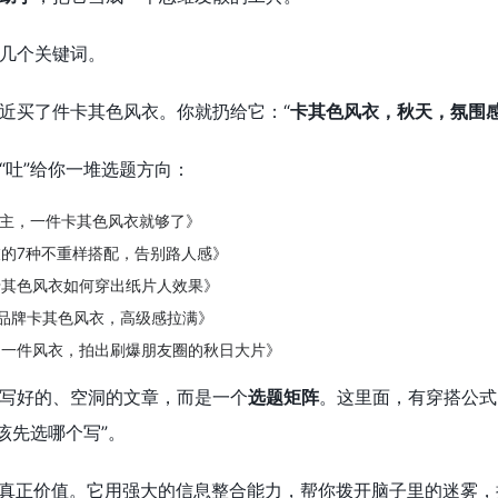
几个关键词。
近买了件卡其色风衣。你就扔给它：“
卡其色风衣，秋天，氛围
“吐”给你一堆选题方向：
感女主，一件卡其色风衣就够了》
的7种不重样搭配，告别路人感》
卡其色风衣如何穿出纸片人效果》
品牌卡其色风衣，高级感拉满》
用一件风衣，拍出刷爆朋友圈的秋日大片》
写好的、空洞的文章，而是一个
选题矩阵
。这里面，有穿搭公式
该先选哪个写”。
真正价值。它用强大的信息整合能力，帮你拨开脑子里的迷雾，