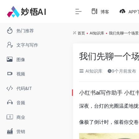
博客
APP
热门推荐
首页
•
AI知识库
•
我们先聊一个场景
文字与写作
我们先聊一个
图像
AI知识库
9个月前发布
视频
代码&IT
小红书ai写作助手 小红
音频
深夜，台灯的光圈温柔地拢
商业
像极了倒计时，催着你交卷
营销