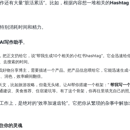
作还有大量“脏活累活”。比如，根据内容想一堆相关的
Hashtag
特别消耗时间和精力。
AI写作助手
。
，把正文扔给它，说“帮我生成10个相关的小红书hashtag”。它会迅速给你
、去搜索的时间。
店或好物分享博主，需要描述一个产品。把产品信息喂给它，它能迅速生成
改、润色，效率瞬间翻倍。
长文，比如旅游攻略，但毫无头绪。让AI帮你搭建一个框架：“
帮我写一个
排、交通建议、美食推荐、住宿避坑等。有了这个骨架，你再往里填充自己的
的工作上，是绝对的“效率加速齿轮”。它把你从繁琐的杂事中解
守住你的灵魂