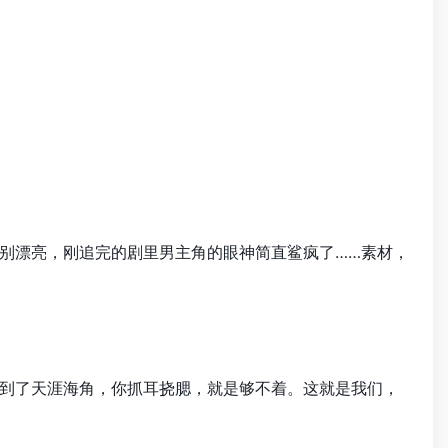
别漂亮，刚追完的剧里男主角的眼神简直鲨疯了……素材，
到了天涯海角，你抓耳挠腮，就是够不着。这就是我们，