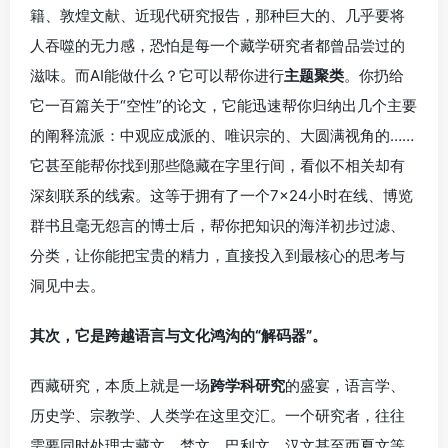
籍、敦煌文献、近现代研究报告，那种巨大的、几乎要将
人吞噬的无力感，恐怕是每一个藏学研究者都曾品尝过的
滋味。而AI能做什么？它可以帮你进行
主题聚类
。你扔给
它一百篇关于“空性”的论文，它能迅速帮你归纳出几个主要
的阐释流派：中观应成派的、唯识宗的、大圆满视角的……
它甚至能帮你找到那些隐藏在字里行间，看似不相关却有
深刻联系的线索。这等于拥有了一个7×24小时在线、博览
群书且毫无怨言的博士后，帮你把知识的海洋初步过滤、
分类，让你能把宝贵的精力，直接投入到最核心的思考与
洞见中去。
其次，它是跨越语言与文化鸿沟的“解码器”。
西藏研究，本质上就是一场
跨学科研究
的盛宴，语言学、
历史学、宗教学、人类学在这里交汇。一个研究者，往往
需要同时处理古藏文、梵文、巴利文、汉文甚至西夏文等