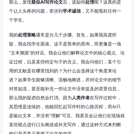
那么，发现
疑似AI写作论文
后，该如何
处理
呢？这真的是
个让人头疼的问题，牵涉到
学术诚信
，又不能冤枉任何一
个学生。
我的
处理策略
通常是分几个步骤。首先，如果我高度怀
疑，我会找学生面谈。这不是简单的质询，而更像是一场
“文本溯源”的对话。我会让他们解释论文中的核心观点、论
证过程，以及某些特定句子的含义。我会问他们，某个引
用的文献是在哪里找到的？为什么会选择这个角度来论
述？如果学生能够清晰、流畅地阐述，并对论文中的细节
对答如流，甚至能补充一些论文中没有提及的背景信息，
那么我的疑虑自然会打消。因为
人类作者
在写作过程中，
其思维是连续的，他能回忆起写作时的心路历程，而AI只
是输出文本，并没有“理解”可言。我甚至会让他们在现场就
某些观点进行口头阐述或补充写作，通过这种方式来判断
他们是否真正掌握了论文的内容。