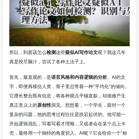
所以，到底该怎么
检测
这些
疑似AI写作论文
呢？我这几年
真是绞尽脑汁，尝试了各种土法子上。
首先，最直观的，是
语言风格和内容逻辑的分析
。AI的文
字，即便再模仿人类，骨子里总带着一种“平均化”的倾向。
它擅长整合既有信息，将各种观点平铺直叙，却很难产生
真正意义上的
原创性
洞见。想想看，一个学生，面对一个
复杂的问题，他的思考过程往往是跌宕起伏的。他可能一
开始逻辑混乱，写着写着才理顺，又或者会在某个点上卡
壳，最终用一个独特的角度切入。AI呢？它会给你一个“标