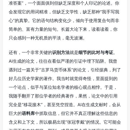
准答案”，一个面面俱到但缺乏深度和个人印记的论述。你
会发现它的用词精准，但缺乏文学性，缺乏那种“我手写我
心”的真挚。它的语句结构变化少，倾向于使用复合句而非
简单的、富有力量的短句。长篇大论下来，读着读着，你
只会感到一种无机质的平淡，毫无波澜。
还有，一个非常关键的
识别方法
就是
细节的比对与考证
。
AI生成的论文，往往在看似严谨的引证中埋下陷阱。我曾
遇到过一篇关于“古罗马货币体系”的论文，引经据典，列了
好几位历史学家的著作。我当时就觉得奇怪，里面提到的
一个论点，似乎与某位知名学者的核心观点相悖。于是，
我随手翻开了那位学者的经典著作，果然，论文中的引用
完全是“移花接木”，甚至凭空捏造。AI在生成文献时，会从
巨大的
语料库
中抓取信息，但它并不真正理解这些信息的
含义和上下文，所以极易出现“张冠李戴”的情况。它可能会