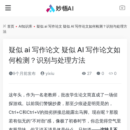
首页
•
AI知识库
•
疑似 ai 写作论文 疑似 AI 写作论文如何检测？识别与处理方
法
疑似 ai 写作论文 疑似 AI 写作论文如
何检测？识别与处理方法
9个月前发布
yixiu
27
0
0
这年头，作为一名老教师，批改学生论文简直成了一场侦
探游戏。以前我们警惕抄袭，那至少痕迹是明晃晃的，
Ctrl+C和Ctrl+V的拙劣拼接总能露出马脚。现在呢？那股
若有似无的“不对劲”感，像极了初春时节，你总觉得空气里
有股异味，但又说不清具体是什么，只知道——
这味儿不