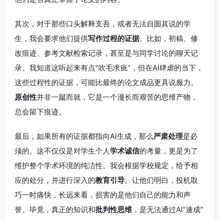
其次，对于那些口头解释支吾，或者无法自圆其说的学
生，我会要求他们提供
写作过程的证据
。比如，初稿、修
改痕迹、参考文献检索记录，甚至是与同学讨论的聊天记
录。我知道这听起来有点“吹毛求疵”，但在AI肆虐的当下，
这些过程性的证据，可能比最终的论文成品更具说服力。
原创性
并非一蹴而就，它是一个漫长而艰苦的思维产物，
总会留下痕迹。
最后，如果所有的证据都指向AI生成，那么
严肃处理
是必
须的。这不仅仅是对学生个人
学术诚信
的考量，更是为了
维护整个学术环境的纯洁性。我会根据学校规定，给予相
应的处分，并进行深入的
教育引导
。让他们明白，投机取
巧一时痛快，长远来看，损害的是他们自己的能力和声
誉。毕竟，真正的知识和
批判性思维
，是无法通过AI“速成”