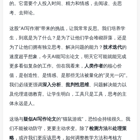
的。它需要个人投入时间、精力和情感，去阅读、去思
考、去辩论。
这股“AI写作潮”带来的挑战，让我常常反思。我们培养学
生，到底是为了什么？是为了让他们学会堆砌辞藻，还是
为了让他们拥有独立思考、解决问题的能力？
技术迭代
的
速度超乎想象，今天AI能写出论文，明天它可能就能完成
更多看似复杂的工作。但在我看来，
人类作者
的核心价
值，是创造性、是情感、是那些无法被量化的“灵光一闪”。
我们必须更强调
深入分析
、
批判性思维
、问题解决能力以
及伦理道德教育。让学生明白，工具只是工具，思考的主
体永远是人。
这场与
疑似AI写作论文
的“猫鼠游戏”，恐怕会持续很久。我
们不能被动防守，更要主动求变。除了
检测方法
和
处理策
略
，或许我们更应该思考，如何调整教学方法和考核方