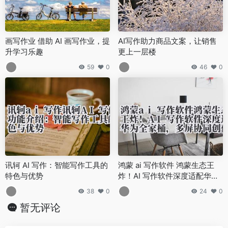
画写作业 借助 AI 画写作业，提
AI写作助力商品文案，让销售
升学习乐趣
更上一层楼
59
0
46
0
讯轲 AI 写作：智能写作工具的
鸿蒙 ai 写作软件 鸿蒙生态王
特色与优势
炸！AI 写作软件深度适配华为
全家桶，多屏协同创作太爽了
38
0
24
0
暂无评论