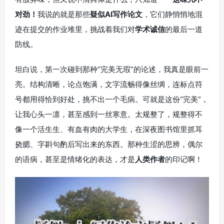
对劲！
我说的就是那些
疑似AI写作论文
，它们静悄悄地混
迹在提交的作业堆里，挑战着我们对
学术诚信
的最后一道
防线。
坦白说，第一次碰到那种“完美无瑕”的论述，我真是眼前一
亮。结构清晰，论点饱满，文字流畅得像丝绸，连标点符
号都用得恰到好处，挑不出一个毛病。可就是这份“完美”，
让我心头一凛，甚至感到一丝寒意。太规整了，规整得不
像一个活生生、有血有肉的大学生，在深夜图书馆里抓耳
挠腮、字斟句酌后写出来的东西。那种生涩的思辨，偶尔
的语病，甚至是情绪化的表达，才是
人类作者
的印记啊！