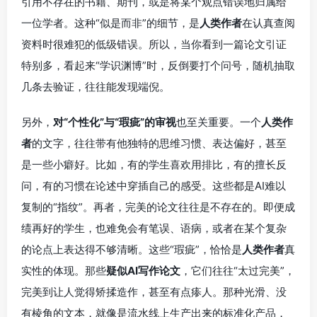
引用不存在的书籍、期刊，或是将某个观点错误地归属给
一位学者。这种“似是而非”的细节，是
人类作者
在认真查阅
资料时很难犯的低级错误。所以，当你看到一篇论文引证
特别多，看起来“学识渊博”时，反倒要打个问号，随机抽取
几条去验证，往往能发现端倪。
另外，
对“个性化”与“瑕疵”的审视
也至关重要。一个
人类作
者
的文字，往往带有他独特的思维习惯、表达偏好，甚至
是一些小癖好。比如，有的学生喜欢用排比，有的擅长反
问，有的习惯在论述中穿插自己的感受。这些都是AI难以
复制的“指纹”。再者，完美的论文往往是不存在的。即便成
绩再好的学生，也难免会有笔误、语病，或者在某个复杂
的论点上表达得不够清晰。这些“瑕疵”，恰恰是
人类作者
真
实性的体现。那些
疑似AI写作论文
，它们往往“太过完美”，
完美到让人觉得矫揉造作，甚至有点瘆人。那种光滑、没
有棱角的文本，就像是流水线上生产出来的标准化产品，