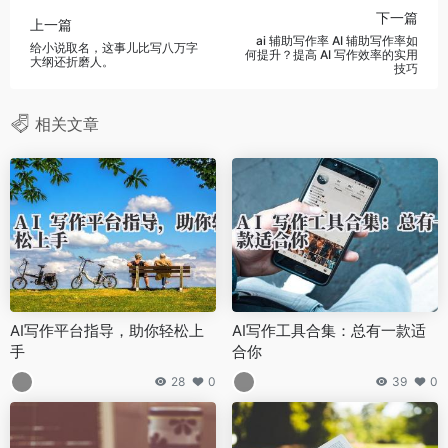
下一篇
上一篇
ai 辅助写作率 AI 辅助写作率如
给小说取名，这事儿比写八万字
何提升？提高 AI 写作效率的实用
大纲还折磨人。
技巧
相关文章
AI写作平台指导，助你轻松上
AI写作工具合集：总有一款适
手
合你
28
0
39
0