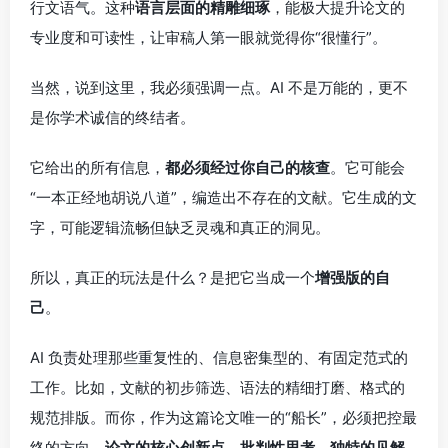
行文语气。这种
语言层面的精雕细琢
，能极大提升论文的
专业度和可读性，让审稿人第一眼就觉得你“很懂行”。
当然，说到这里，我必须强调一点。AI 不是万能的，更不
是你学术诚信的终结者。
它给出的所有信息，
都必须经过你自己的核查
。它可能会
“一本正经地胡说八道”，编造出不存在的文献。它生成的文
字，可能逻辑流畅但缺乏灵魂和真正的洞见。
所以，真正的玩法是什么？是把它当成一个
增强版的自
己
。
AI 负责处理那些重复性的、信息密集型的、有固定范式的
工作。比如，文献的初步筛选、语法的精细打磨、格式的
规范排版。而你，作为这篇论文唯一的“船长”，必须把控最
终的方向。
论文的核心创新点、批判性思考、独特的见解