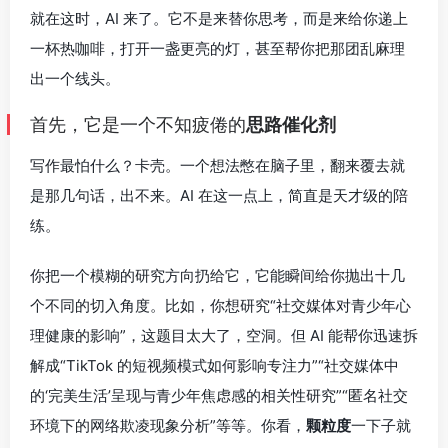
就在这时，AI 来了。它不是来替你思考，而是来给你递上
一杯热咖啡，打开一盏更亮的灯，甚至帮你把那团乱麻理
出一个线头。
首先，它是一个不知疲倦的
思路催化剂
写作最怕什么？卡壳。一个想法憋在脑子里，翻来覆去就
是那几句话，出不来。AI 在这一点上，简直是天才级的陪
练。
你把一个模糊的研究方向扔给它，它能瞬间给你抛出十几
个不同的切入角度。比如，你想研究“社交媒体对青少年心
理健康的影响”，这题目太大了，空洞。但 AI 能帮你迅速拆
解成“TikTok 的短视频模式如何影响专注力”“社交媒体中
的‘完美生活’呈现与青少年焦虑感的相关性研究”“匿名社交
环境下的网络欺凌现象分析”等等。你看，
颗粒度
一下子就