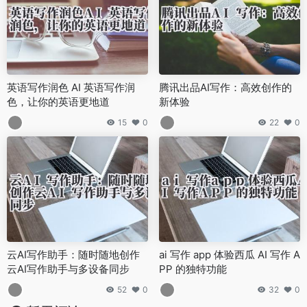
英语写作润色 AI 英语写作润
腾讯出品AI写作：高效创作的
色，让你的英语更地道
新体验
15
0
22
0
云AI写作助手：随时随地创作
ai 写作 app 体验西瓜 AI 写作 A
云AI写作助手与多设备同步
PP 的独特功能
52
0
32
0