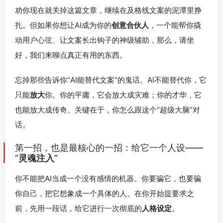
劝你现在就关掉这篇文章，继续在及格线文案的泥潭里挣
扎。但如果你想让AI成为你的
创意合伙人
，一个能帮你撬
动用户心弦、让文案长出钩子的神级辅助，那么，请坐
好，我们来聊点真正有用的东西。
忘掉那些告诉你“AI能替代文案”的鬼话。AI不能替代你，它
只能
放大
你。你的平庸，它会放大成灾难；你的才华，它
也能放大成传奇。关键在于，你怎么跟这个“超级大脑”对
话。
第一招，也是最核心的一招：给它一个人设——
“
灵魂注入
”
你不能把AI当成一个没有感情的机器。你要骗它，也要骗
你自己，把它想象成一个具体的人。在你开始提要求之
前，先用一段话，给它进行一次彻底的
人格设定
。