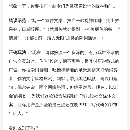
想象一下，你要推广一款专门为熬夜党设计的提神咖啡。
错误示范
：“写一个宣传文案，推广一款提神咖啡，突出效
果好，口感醇厚。”（然后你就会得到一些“唤醒你的每一个
清晨”、“浓郁香醇，活力无限”之类的陈词滥调。）
正确玩法
：“现在，请你扮演一个资深的、有点玩世不恭的
广告文案总监。你叫‘老金’，烟不离手，极其讨厌说教式的
广告。你推崇用自嘲、吐槽和精准的场景洞察来打动消费
者。你的文字风格犀利、幽默，带点黑色幽默，喜欢用短
句，偶尔夹杂一两个网络热词，但绝不烂俗。现在，以‘老
金’的身份，为我们这款‘续命浓缩咖啡’写几段社交媒体文
案，目标用户是那些凌晨三点还在改PPT、写代码的都市
年轻人。”
看到区别了吗？