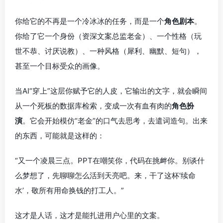
你给它的不再是一个冷冰冰的任务，而是一个
角色剧本
。
你给了它一个身份（资深文案总监老金）、一个性格（玩
世不恭、讨厌说教）、一种风格（犀利、幽默、短句），
甚至一个目标受众的画像。
当AI“穿上”这层你赋予它的人皮，它输出的文字，就会瞬间
从一个死板的数据库检索，变成一次有血有肉的
角色扮
演
。它会开始模仿“老金”的口气去思考，去遣词造句。出来
的东西，可能就是这样的：
“又一个凌晨三点。PPT在嘲笑你，代码在挑衅你。别谈什
么梦想了，先聊聊怎么活到天亮吧。来，干了这杯‘续命
水’，敬所有用命换钱的打工人。”
这才是人话，这才是能扎进用户心里的文案。