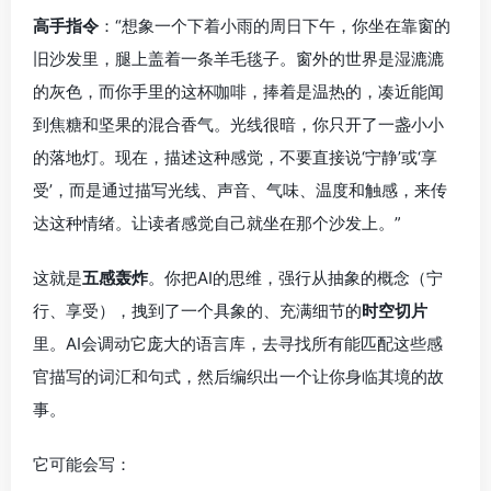
高手指令
：“想象一个下着小雨的周日下午，你坐在靠窗的
旧沙发里，腿上盖着一条羊毛毯子。窗外的世界是湿漉漉
的灰色，而你手里的这杯咖啡，捧着是温热的，凑近能闻
到焦糖和坚果的混合香气。光线很暗，你只开了一盏小小
的落地灯。现在，描述这种感觉，不要直接说‘宁静’或‘享
受’，而是通过描写光线、声音、气味、温度和触感，来传
达这种情绪。让读者感觉自己就坐在那个沙发上。”
这就是
五感轰炸
。你把AI的思维，强行从抽象的概念（宁
行、享受），拽到了一个具象的、充满细节的
时空切片
里。AI会调动它庞大的语言库，去寻找所有能匹配这些感
官描写的词汇和句式，然后编织出一个让你身临其境的故
事。
它可能会写：