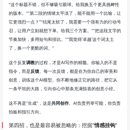
“这个标题不错，但不够吸引眼球。给我换五个更具挑衅性
的版本。”“第二段的情绪太平淡了，能不能用一个比喻，让
它更强烈一点？”“结尾太软了，我需要一个强有力的行动号
召，让用户立刻就想下单。给我三个方案。”“把这段文字的
节奏加快，多用短句和排比。”“我觉得‘卓越’这个词太土
了，换一个更酷的词。”
这个反复
调教
的过程，才是AI写作的精髓。你输入的不是
指令，而是
反馈
。每一次反馈，都是在为你自己的审美和
创意，训练这个AI模型。你不断地修正它的路径，把它从
一条平坦的大路，引向你心中那条充满惊喜的创意小径。
这不再是“生成”，这是
共同创作
。AI负责穷举可能，你负责
拍板和指引方向。
第四招，也是最容易被忽略的：挖掘“
情感挂钩
”