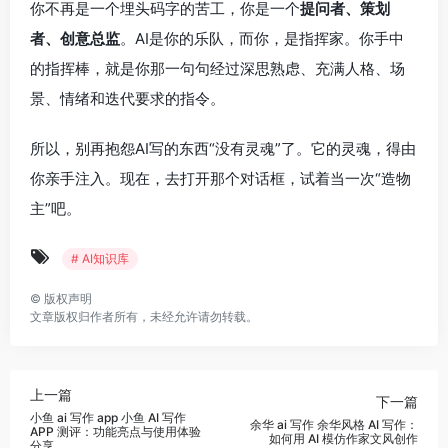
你不再是一个埋头码字的苦工，你是一个
提问者、策划
者、创意总监
。AI是你的乐队，而你，是指挥家。你手中
的指挥棒，就是你那一句句经过深思熟虑、充满人格、场
景、情绪和迭代要求的指令。
所以，别再抱怨AI写的东西“没有灵魂”了。它的灵魂，得由
你亲手注入。现在，去打开那个对话框，试着当一次“造物
主”吧。
# AI知识库
©
版权声明
文章版权归作者所有，未经允许请勿转载。
上一篇
下一篇
小鱼 ai 写作 app 小鱼 AI 写作
余华 ai 写作 余华风格 AI 写作：
APP 测评：功能亮点与使用体验
如何用 AI 模仿作家文风创作
分享