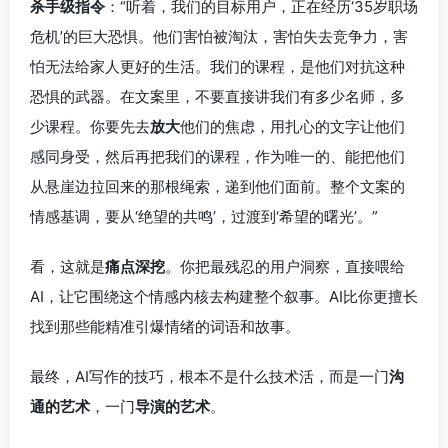
杀手级指令
：“听着，我们的目标用户，正在经历‘35岁职场
危机’的巨大恐惧。他们害怕被淘汰，害怕失去竞争力，害
怕无法给家人更好的生活。我们的课程，是他们对抗这种
恐惧的武器。在文案里，不要直接讲我们有多少名师，多
少课程。你要先去
放大
他们的焦虑，用扎心的文字让他们
感同身受，然后再把我们的课程，作为唯一的、能把他们
从悬崖边拉回来的那根绳索，递到他们面前。整个文案的
情感基调，要从‘绝望的共鸣’，过渡到‘希望的曙光’。”
看，这就是
痛点深挖
。你把最残忍的用户洞察，直接喂给
AI，让它围绕这个情感内核去构建整个叙事。AI比你更擅长
找到那些能精准引爆情绪的词语和故事。
最终，AI写作的技巧，根本不是什么技术活，而是一门
沟
通的艺术
，一门
导演的艺术
。