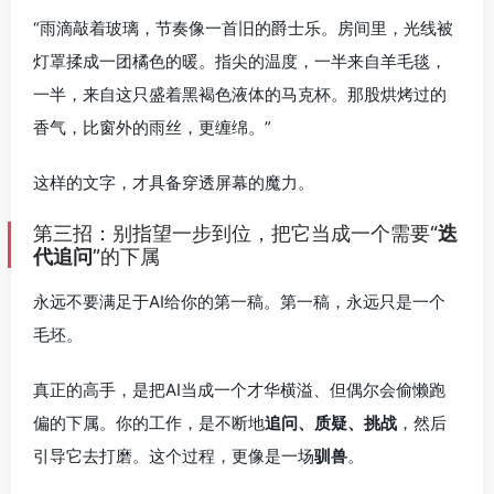
“雨滴敲着玻璃，节奏像一首旧的爵士乐。房间里，光线被
灯罩揉成一团橘色的暖。指尖的温度，一半来自羊毛毯，
一半，来自这只盛着黑褐色液体的马克杯。那股烘烤过的
香气，比窗外的雨丝，更缠绵。”
这样的文字，才具备穿透屏幕的魔力。
第三招：别指望一步到位，把它当成一个需要“
迭
代追问
”的下属
永远不要满足于AI给你的第一稿。第一稿，永远只是一个
毛坯。
真正的高手，是把AI当成一个才华横溢、但偶尔会偷懒跑
偏的下属。你的工作，是不断地
追问、质疑、挑战
，然后
引导它去打磨。这个过程，更像是一场
驯兽
。