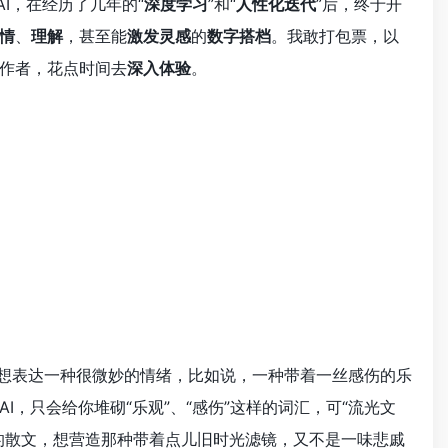
I，在经历了几年的“
深度学习
”和“
人性化迭代
”后，终于开
情
、
理解
，甚至能
激发灵感
的
数字搭档
。我敢打包票，以
作者，花点时间去
深入体验
。
觉吗？你想表达一种很微妙的情绪，比如说，一种带着一丝感伤的乐
，只会给你堆砌“乐观”、“感伤”这样的词汇，可“流光文
的散文，想营造那种带着点儿旧时光滤镜，又不是一味悲戚