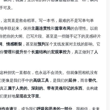
手可及。
，这简直是救命稻草。写一本书，最难的不是写单句单
地串联起来，保持
主题连贯性
和
篇章布局
的合理性。以前
。你把你的大纲、已写片段、甚至是一些随手记下的灵感碎片
洞
、
情感断裂
，甚至能
预判
某个支线发展对主线的影响。它
你
管理
和
提升
整个
长篇结构
的
宏观掌控力
，真正做到了
人
，这种担忧一直都在，也永远不会消失。但就像照相机没有
们更像是我们手中的
高级工具
，是我们的
延伸
，而非
替代
。
真正
属于人类的、深刻的、带有灵魂印记的东西
。去构建
们更好地
呈现在文字里
。
创作血液
里，成为我们
呼吸和思考的一部分
。我相信，未来