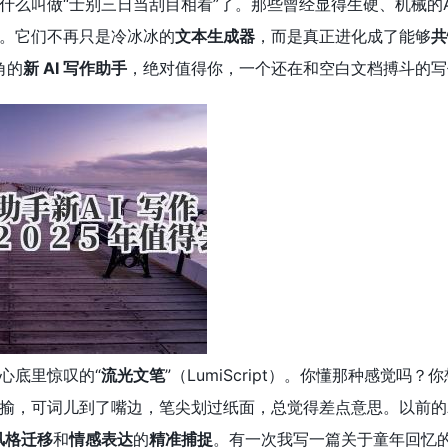
什么叫做“士别三日当刮目相看”了。那些曾经显得生硬、机械的A
。它们不再只是冷冰冰的
文本生成器
，而是真正进化成了能够
共
角的
新 AI 写作助手
，绝对值得你，一个还在和空白文档搏斗的写
心底里惊叹的“
流光文笔
”（LumiScript）。你懂那种感
揄，可词儿到了嘴边，笔尖划过纸面，总觉得差点意思。以前的AI
风格迁移
和
情感表达
的
精准捕捉
。有一次我写一篇关于童年回忆