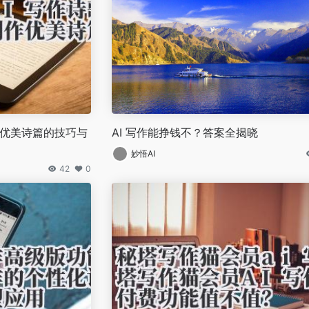
作优美诗篇的技巧与
AI 写作能挣钱不？答案全揭晓
妙悟AI
42
0