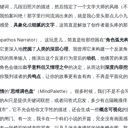
键词，几段旧照片的描述，然后指定了一个文学大师的风格（不
我拍案叫绝！那字里行间流淌出来的，就是我心里头那点儿小九
感受，
具象化
成
细腻的文字
，这简直是解放了创作者最头疼的那
mpathos Narrator）。这玩意儿，简直是给那些困在“
角色弧光
它更深入地
挖掘
了
人类的深层心理
。我曾用它来构建一个反派角
历的简单输入，推演出这个反派行为背后的
动机
，他痛苦的来源
角色会做出
出乎意料但又情理之中
的决定，从而达到
深度内容挖
你预判读者的
共鸣点
，让你的故事更有血有肉，不再是平面化的
情
的“
思维调色盘
”（MindPalette）。很多时候，我们不
的AI只是提供关键词联想，或者问答式启发，多少有点隔靴搔痒
城市”，它不光会给你文字性的描述，还会生成一些
概念可视化
的
的闸门。有一次，我卡在一个科幻小说的开篇，完全没有画面感
有一段模拟的城市喧嚣声，以及几张未来建筑的抽象概念图。那