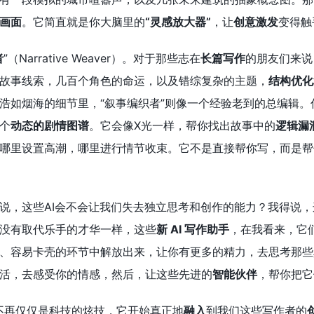
画面
。它简直就是你大脑里的
“灵感放大器”
，让
创意激发
变得触
者
”（Narrative Weaver）。对于那些志在
长篇写作
的朋友们来说
故事线索，几百个角色的命运，以及错综复杂的主题，
结构优化
浩如烟海的细节里，“叙事编织者”则像一个经验老到的总编辑
个
动态的剧情图谱
。它会像X光一样，帮你找出故事中的
逻辑漏
哪里设置高潮，哪里进行情节收束。它不是直接帮你写，而是帮
说，这些AI会不会让我们失去独立思考和创作的能力？我得说
没有取代乐手的才华一样，这些
新 AI 写作助手
，在我看来，它
、容易卡壳的环节中解放出来，让你有更多的精力，去思考那些
活，去感受你的情感，然后，让这些先进的
智能伙伴
，帮你把它
它不再仅仅是科技的炫技，它开始真正地
融入
到我们这些写作者的