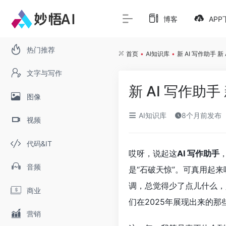
博客
APP
热门推荐
首页
•
AI知识库
•
新 AI 写作助手 
文字与写作
新 AI 写作助
图像
AI知识库
8个月前发布
视频
代码&IT
哎呀，说起这
AI 写作助手
音频
是“石破天惊”。可真用起
调，总觉得少了点儿什么，
商业
们在2025年展现出来的那
营销