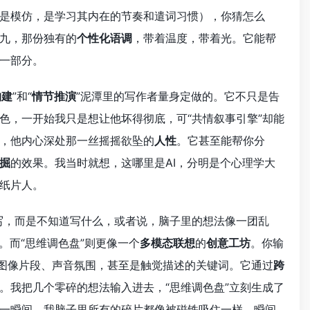
是模仿，是学习其内在的节奏和遣词习惯），你猜怎么
九，那份独有的
个性化语调
，带着温度，带着光。它能帮
一部分。
构建
”和“
情节推演
”泥潭里的写作者量身定做的。它不只是告
色，一开始我只是想让他坏得彻底，可“共情叙事引擎”却能
，他内心深处那一丝摇摇欲坠的
人性
。它甚至能帮你分
掘
的效果。我当时就想，这哪里是AI，分明是个心理学大
纸片人。
是不会写，而是不知道写什么，或者说，脑子里的想法像一团乱
。而“思维调色盘”则更像一个
多模态联想
的
创意工坊
。你输
图像片段、声音氛围，甚至是触觉描述的关键词。它通过
跨
。我把几个零碎的想法输入进去，“思维调色盘”立刻生成了
一瞬间，我脑子里所有的碎片都像被磁铁吸住一样，瞬间