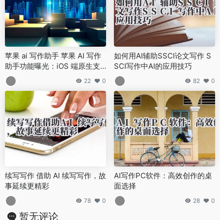
苹果 ai 写作助手 苹果 AI 写作
如何用AI辅助SSCI论文写作 S
助手功能曝光：iOS 端原生支
SCI写作中AI的应用技巧
持，写作体验再升级！
22
0
82
0
续写写作 借助 AI 续写写作，故
AI写作PC软件：高效创作的桌
事延续更精彩
面选择
78
0
28
0
暂无评论