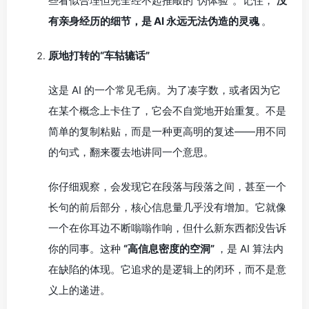
些看似合理但完全经不起推敲的“伪体验”。记住，
没
有亲身经历的细节，是 AI 永远无法伪造的灵魂
。
原地打转的“车轱辘话”
这是 AI 的一个常见毛病。为了凑字数，或者因为它
在某个概念上卡住了，它会不自觉地开始重复。不是
简单的复制粘贴，而是一种更高明的复述——用不同
的句式，翻来覆去地讲同一个意思。
你仔细观察，会发现它在段落与段落之间，甚至一个
长句的前后部分，核心信息量几乎没有增加。它就像
一个在你耳边不断嗡嗡作响，但什么新东西都没告诉
你的同事。这种
“高信息密度的空洞”
，是 AI 算法内
在缺陷的体现。它追求的是逻辑上的闭环，而不是意
义上的递进。