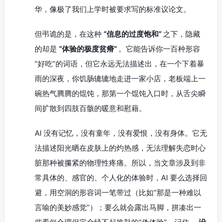
华，像极了我们上学时被要求写的标准议论文。
但弔诡的是，在这种
“信息的过度饱和”
之下，隐藏
的却是
“体验的极度贫瘠”
。它能告诉你一百种形容
“好吃”的词语，但它永远无法描述出，在一个下着暴
雨的深夜，你饥肠辘辘地走进一家小店，老板端上一
碗热气腾腾的馄饨，那第一个馄饨入口时，从舌尖瞬
间扩散到四肢百骸的暖意和慰藉。
AI 没有记忆，没有童年，没有爱恨，没有身体。它无
法描述阳光晒在皮肤上的灼热感，无法理解失恋时心
脏那种被攥紧的物理性疼痛。所以，当文章涉及到非
常具体的、感官的、个人化的体验时，AI 要么选择回
避，用空洞的形容词一笔带过（比如“那是一种难以
言喻的美妙感觉”）；要么就会露出马脚，拼凑出一