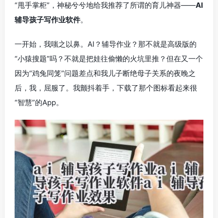
“甩手掌柜”，神秘兮兮地给我推荐了所谓的育儿神器——
AI
辅导孩子写作业软件
。
一开始，我嗤之以鼻。AI？辅导作业？那不就是高级版的
“小猿搜题”吗？不就是把娃往偷懒的火坑里推？但在又一个
因为“鸡兔同笼”问题差点和我儿子断绝母子关系的夜晚之
后，我，屈服了。我颤抖着手，下载了那个图标看起来很
“智慧”的App。