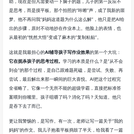
助，现在是但凡需要动一下脑子的题，儿子的第一反应不
是思考，而是摸平板。那个拍照的“咔嚓”声，成了我新的噩
梦。他不再问我“妈妈这道题为什么这么解”，他只是把AI给
出的步骤，原封不动地抄在作业本上。他脸上的表情，也
从最初的“恍然大悟”变成了麻木的“复制粘贴”。
这就是我最担心的
AI辅导孩子写作业效果
的第一个大坑：
它在扼杀孩子的思考过程。
学习的本质是什么？是“从不会
到会”的那个过程，是自己跟难题死磕，是尝试、失败、再
尝试，最后解出来那一瞬间的巨大喜悦。AI把这个过程完
全省略了。它像一个无所不能的超级学霸，直接把标准答
案喂到你嘴里。孩子咀嚼了吗？消化了吗？天知道。他只
是吞下去了而已。
更让我警惕的，是写作。有一次，老师让写一篇关于“我的
妈妈”的作文。我儿子抱着平板捣鼓了半天，给我看了一篇