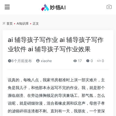
首页
•
AI知识库
•
正文
ai 辅导孩子写作业 ai 辅导孩子写作
业软件 ai 辅导孩子写作业效果
8个月前发布
xiaohe
17
0
0
说真的，每晚八点，我家书房都准时上演一部灾难片，主
角是我儿子，和他那本永远写不完的作业。我，就是那个
濒临崩溃、在旁边捶胸顿足的导演兼场工。那气氛，怎么
说呢，就是硝烟弥漫，混合着橡皮屑和叹息声，母慈子孝
的滤镜碎得连渣都不剩。直到有一天，我朋友，一个资深