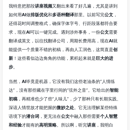
我特意把那段
讲座视频
又翻出来看了好几遍，尤其是讲到
如何用
AI
做
排版优化
和
多语种翻译
那里。以前写完
公文
，
还得花时间调整格式，确保字体字号、行距段落都符合要
求，现在
AI
可以一键完成。遇到涉外事务，一份
公文
需要
翻译成英文，以往找翻译公司，周期长费用高，现在
AI
就
能提供一个质量不错的初稿，再由人工润色，这简直是
创
新
！这些看似边边角角的功能，累积起来就是
巨大的进
步
。
当然，
AI
毕竟是机器，它没有我们这些老油条的“人情练
达”，没有那些藏在字里行间的“弦外之音”。它给出的
智能
初稿
，再精准也少了些“人味儿”，少了那种只有长期实践、
深谙人情世故才能把握的
微妙之处
。它无法理解某些特殊
语境下的
潜台词
，更无法在
公文
中融入那些需要
个人智慧
和经验
才能有的
高明策略
。所以啊，听完
讲座
，我明白