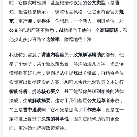
呢，它能实时检测，甚至根据你设定的
公文类型
（是通
知、报告还是请示），调整语言风格，让它更符合官方
规
范
，更
严谨
，更
得体
。你想想，一个新人，刚进单位，对
公文
的“规矩”还不熟悉，
AI
就相当于他的一个
高级陪练
，帮
他少走多少弯路？这
效率
，蹭蹭地往上涨！
我还特别留意了
讲座内容
里关于
政策解读辅助
的部分。他
举了个例子，某个新政策出台，洋洋洒洒几万字，光是读
懂就得花好几天，更别提从中提炼出关键点，再结合单位
实际写出贯彻落实的方案。
AI
可以快速地对政策文本进行
智能分析
，提炼
核心要义
，甚至能帮你关联到相关的法律
法规，生成
解读摘要
。这对于我们基层
公文起草者
来说，
简直是
雪中送炭
啊！它不光是提高了
工作效率
，更是在一
定程度上提升了
决策的科学性
，因为它能帮助我们更全
面、更准确地把握政策精神。