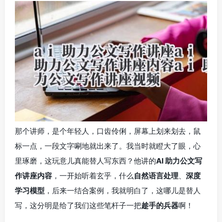
那个讲师，是个年轻人，口齿伶俐，屏幕上划来划去，鼠
标一点，一段文字唰地就出来了。我当时就瞪大了眼，心
里琢磨，这玩意儿真能替人写东西？他讲的
AI 助力公文写
作讲座内容
，一开始听着玄乎，什么
自然语言处理
、
深度
学习模型
，后来一结合案例，我就明白了，这哪儿是替人
写，这分明是给了我们这些笔杆子一把
趁手的兵器
啊！