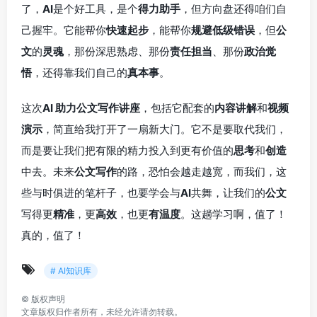
了，
AI
是个好工具，是个
得力助手
，但方向盘还得咱们自
己握牢。它能帮你
快速起步
，能帮你
规避低级错误
，但
公
文
的
灵魂
，那份深思熟虑、那份
责任担当
、那份
政治觉
悟
，还得靠我们自己的
真本事
。
这次
AI 助力公文写作讲座
，包括它配套的
内容讲解
和
视频
演示
，简直给我打开了一扇新大门。它不是要取代我们，
而是要让我们把有限的精力投入到更有价值的
思考
和
创造
中去。未来
公文写作
的路，恐怕会越走越宽，而我们，这
些与时俱进的笔杆子，也要学会与
AI
共舞，让我们的
公文
写得更
精准
，更
高效
，也更
有温度
。这趟学习啊，值了！
真的，值了！
# AI知识库
©
版权声明
文章版权归作者所有，未经允许请勿转载。