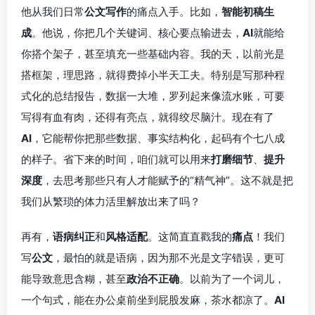
他从我们日常
公文写作
的痛点入手。比如，
智能初稿生
成
。他说，你把几个关键词、核心要点输进去，
AI
就能给
你搭个架子，甚至填充一些基础内容。我的天，以前光是
搭框架，理思路，就得费掉小半天工夫。特别是写那种程
式化的总结报告，数据一大堆，罗列起来像流水账，可要
写得有血有肉，还得有亮点，就得绞尽脑汁。现在有了
AI
，它能帮你把那些数据、事实结构化，起码有个七八成
的样子。省下来的时间，咱们就可以用来
打磨细节
、
提升
深度
，去思考那些只有人才能赋予的“精气神”。这不就是把
我们从繁琐的体力活里解放出来了吗？
再有，
语病纠正
和
风格适配
。这简直直戳我的
痛点
！我们
写
公文
，最怕的就是语病，因为那不光是文字错误，更可
能导致意思含糊，甚至
政治不正确
。以前为了一个词儿，
一个句式，能在办公桌前坐到屁股发麻，茶水都凉了。
AI