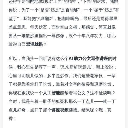
还得字斟句酌地体现出“上面”的精神，“下面”的诉求。我跟
你说，为了一个“是否”还是“是否能够”，一个“鉴于”还是“有
鉴于”，我能把字典翻烂，把咖啡喝光，最后还是觉得哪里
差点意思。每天伏案，面对空白文档，那感觉，简直就像
要从一堆散沙里捏出一尊佛像，没个十年八年功力，哪儿
敢说自己
驾轻就熟
？
所以，当我头一回听说有这么个
AI 助力公文写作讲座
的时
候，我心里先是哼了一声，‘又来新鲜玩意儿’，嘴上没说，
心里可明镜儿似的，多半是炒作。我们这些老家伙，一辈
子都是靠着笔杆子吃饭，靠着对文字的敬畏和琢磨吃饭，
你现在跟我说一个
人工智能
能帮着写公文？这不扯淡吗？
当时，我是带着一肚子的狐疑和那么一丁点儿——就一丁
点儿好奇，点开了那个
讲座视频
链接。结果呢？嘿，真
香！