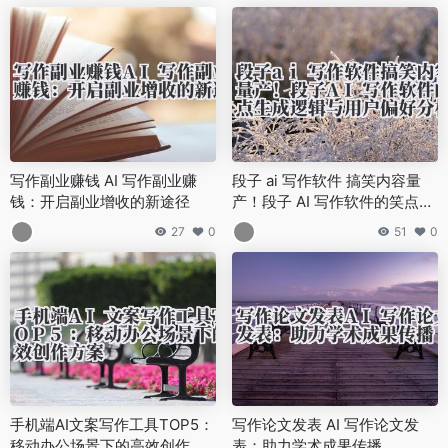
写作副业赚钱 AI 写作副业赚
段子 ai 写作软件 搞笑内容量
钱：开启副业增收的新途径
产！段子 AI 写作软件的笑点生
成逻辑与用户偏好分析
27
0
51
0
手机端AI文案写作工具TOP5：
写作论文发表 AI 写作论文发
移动办公场景下的高效创作方
表：助力学术成果传播