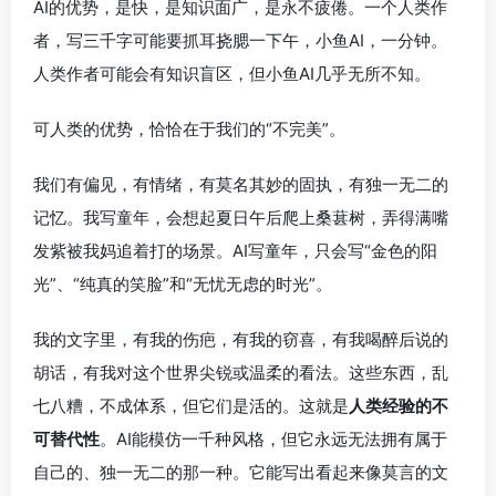
AI的优势，是快，是知识面广，是永不疲倦。一个人类作
者，写三千字可能要抓耳挠腮一下午，小鱼AI，一分钟。
人类作者可能会有知识盲区，但小鱼AI几乎无所不知。
可人类的优势，恰恰在于我们的“不完美”。
我们有偏见，有情绪，有莫名其妙的固执，有独一无二的
记忆。我写童年，会想起夏日午后爬上桑葚树，弄得满嘴
发紫被我妈追着打的场景。AI写童年，只会写“金色的阳
光”、“纯真的笑脸”和“无忧无虑的时光”。
我的文字里，有我的伤疤，有我的窃喜，有我喝醉后说的
胡话，有我对这个世界尖锐或温柔的看法。这些东西，乱
七八糟，不成体系，但它们是活的。这就是
人类经验的不
可替代性
。AI能模仿一千种风格，但它永远无法拥有属于
自己的、独一无二的那一种。它能写出看起来像莫言的文