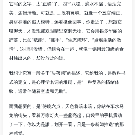
它写的文字，太“正确”了。四平八稳，滴水不漏，语法完
美，逻辑清晰。可就是……没有灵魂。就像一个五官端正、
身材标准的假人模特，远看挺像回事，你走近了，想跟它
聊聊天，才发现那双眼睛里空洞无物。它会用很多华丽的
辞藻，比如“赋能”、“抓手”、“生态闭环”、“点燃生活的激
情”，这些词没错，但组合在一起，就像一锅用最顶级的食
材炖出来的，却没放盐的汤。
我想让它写一段关于“失落感”的描述。它给我的，是教科书
式的定义，是心理学名词的堆砌，是“一种复杂的情绪体
验，通常伴随着空虚和无助”。
而我想要的，是“傍晚六点，天色将暗未暗，你站在车水马
龙的街头，看着万家灯火一盏盏亮起，口袋里的手机震动
了一下，你以为是誰，划开一看，只是一条新闻推送”的那
种感觉。