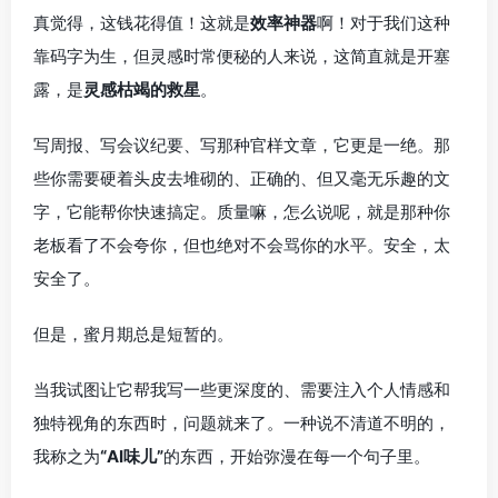
真觉得，这钱花得值！这就是
效率神器
啊！对于我们这种
靠码字为生，但灵感时常便秘的人来说，这简直就是开塞
露，是
灵感枯竭的救星
。
写周报、写会议纪要、写那种官样文章，它更是一绝。那
些你需要硬着头皮去堆砌的、正确的、但又毫无乐趣的文
字，它能帮你快速搞定。质量嘛，怎么说呢，就是那种你
老板看了不会夸你，但也绝对不会骂你的水平。安全，太
安全了。
但是，蜜月期总是短暂的。
当我试图让它帮我写一些更深度的、需要注入个人情感和
独特视角的东西时，问题就来了。一种说不清道不明的，
我称之为
“AI味儿”
的东西，开始弥漫在每一个句子里。