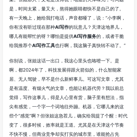
是，时间太紧，量又大，熬得她眼睛都快不是自己的了。
有一天晚上，她给我打电话，声音都哑了，说：“小李啊，
你有没有听过现在那种
AI写作
的玩意儿？天津这地界儿，
哪儿有能帮忙的呀？哪怕是提供
AI写作服务
的，或者干脆
给我推荐个
AI写作工具
也行啊，我这脑子真快转不动了。”
你别说，张姐这话一出口，我这心里头也咯噔一下。是
啊，都2024年了，科技发展得跟火箭似的，什么智能家
居、无人驾驶，早不是什么新鲜事儿。可这写文章，尤其
是有温度、有烟火气的文章，也能让机器代劳？我以前总
觉得，写作这事儿，得是人心里有货，脑子里有想法，指
尖有感觉，一个字一个词地往外蹦。机器，它哪儿来的这
些个“感觉”啊？但张姐这急茬儿，确实给我提了个醒：时代
变了，很多时候，效率就是王道。尤其是在天津这个节奏
不快不慢，但商业竞争却实打实的城市里，谁能抢占先