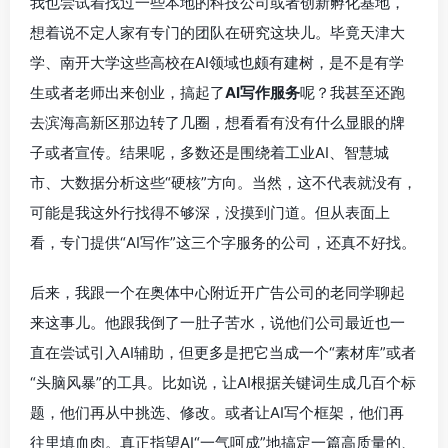
我也尝试着找过一些本地的科技公司或者创新孵化基地，
想着说不定人家有专门的团队在研究这块儿。毕竟天津大
学、南开大学这些高校在AI领域也颇有建树，是不是有学
生或者老师出来创业，搞起了
AI写作服务
呢？我甚至还跑
去滨海高新区那边转了几圈，想看看有没有什么显眼的牌
子或者宣传。结果呢，多数还是围绕着工业AI、智慧城
市、大数据分析这些“硬核”方向。当然，这不代表就没有，
可能是我这外行找得不够深，没摸到门道。但从表面上
看，专门提供“AI写作”这三个字服务的公司，还真不好找。
后来，我跟一个在奥体中心附近开广告公司的老同学聊起
来这事儿。他跟我倒了一肚子苦水，说他们公司最近也一
直在尝试引入AI辅助，但更多是把它当成一个“素材库”或者
“头脑风暴”的工具。比如说，让AI根据关键词生成几百个标
题，他们再从中挑选、修改。或者让AI写个框架，他们再
往里填血肉。真正指望AI“一气呵成”地搞定一篇高质量的、