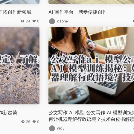
，开拓创作新领域
AI 写作平台：感受便捷创作
24
0
xiaohe
作新趋势
公文写作 AI 模型 公文写作 AI 模型训
何让机器理解行政语境？技术白皮书解
26
0
yixiu