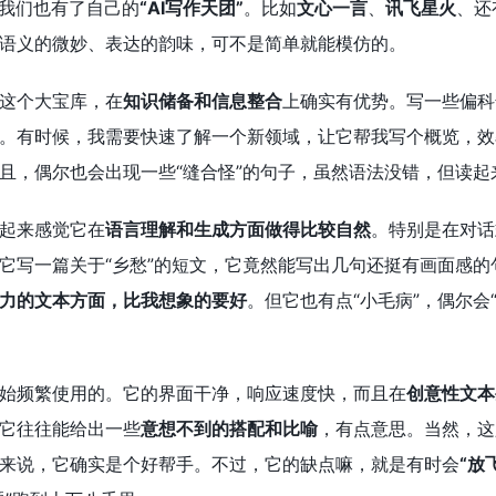
，我们也有了自己的
“AI写作天团”
。比如
文心一言
、
讯飞星火
、还
语义的微妙、表达的韵味，可不是简单就能模仿的。
这个大宝库，在
知识储备和信息整合
上确实有优势。写一些偏科
。有时候，我需要快速了解一个新领域，让它帮我写个概览，效
且，偶尔也会出现一些“缝合怪”的句子，虽然语法没错，但读
起来感觉它在
语言理解和生成方面做得比较自然
。特别是在对话
它写一篇关于“乡愁”的短文，它竟然能写出几句还挺有画面感
力的文本方面，比我想象的要好
。但它也有点“小毛病”，偶尔
始频繁使用的。它的界面干净，响应速度快，而且在
创意性文本
它往往能给出一些
意想不到的搭配和比喻
，有点意思。当然，这
来说，它确实是个好帮手。不过，它的缺点嘛，就是有时会
“放