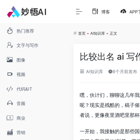
博客
APP
热门推荐
首页
•
AI知识库
•
正文
文字与写作
比较出名 ai 
图像
AI知识库
8个月前发布
视频
代码&IT
嘿，伙计们，聊聊这几年我
音频
呢？现实是残酷的，稿子催
者说，更像夜里酒吧里那杯
商业
一开始，我接触的是那些国
营销