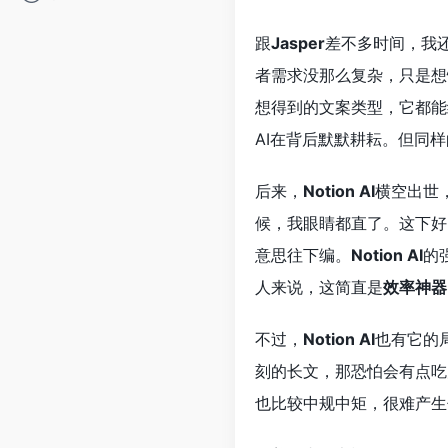
跟
Jasper
差不多时间，我
者需求没那么复杂，只是想
想得到的文案类型，它都能
AI在背后默默耕耘。但同
后来，
Notion AI
横空出世
候，我眼睛都直了。这下好
意思往下编。
Notion AI
的
人来说，这简直是
效率神器
不过，
Notion AI
也有它的
刻的长文，那恐怕会有点吃
也比较中规中矩，很难产生