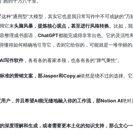
题”跑到十万八千里。
T
这种“通用型”大模型，其实它也是我日常写作中不可或缺的“万
用它来
头脑风暴，提炼核心观点，甚至进行风格转换
。比如，我
容整理成书面语，
ChatGPT
都能完成得非常出色。它的灵活性
得懂得如何精确地引导它，否则它给你的，可能就是一堆华丽的
AI写作软件
，各有各的看家本领，也各有各的“脾气秉性”。
准的营销文案，那Jasper和Copy.ai
依然是绕不过的选择。它
重度用户，并且希望AI能无缝地融入你的工作流，那Notion AI
绝对
的深度理解和生成，或者需要更本土化的知识支持，那么文心一