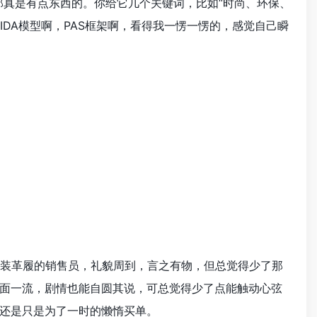
那真是有点东西的。你给它几个关键词，比如“时尚、环保、
DA模型啊，PAS框架啊，看得我一愣一愣的，感觉自己瞬
个西装革履的销售员，礼貌周到，言之有物，但总觉得少了那
面一流，剧情也能自圆其说，可总觉得少了点能触动心弦
还是只是为了一时的懒惰买单。