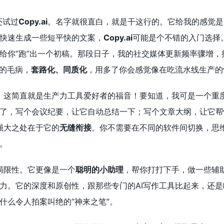
还试过
Copy.ai
。名字就很直白，就是干这行的。它给我的感觉是
快速生成一些短平快的文案，
Copy.ai
可能是个不错的入门选择
给你“跑”出一个初稿。那段日子，我的社交媒体更新频率骤增
样的毛病，
套路化、同质化
，用多了你会感觉像在吃流水线生产的
，这简直就是生产力工具爱好者的福音！要知道，我可是一个重
了，写个会议纪要，让它自动总结一下；写个文章大纲，让它帮
强大之处在于它的
无缝衔接
。你不需要在不同的软件间切换，思
。
局限性。它更像是一个
聪明的小助理
，帮你打打下手，做一些辅
力。它的深度和原创性，跟那些专门的AI写作工具比起来，还
什么令人拍案叫绝的“神来之笔”。