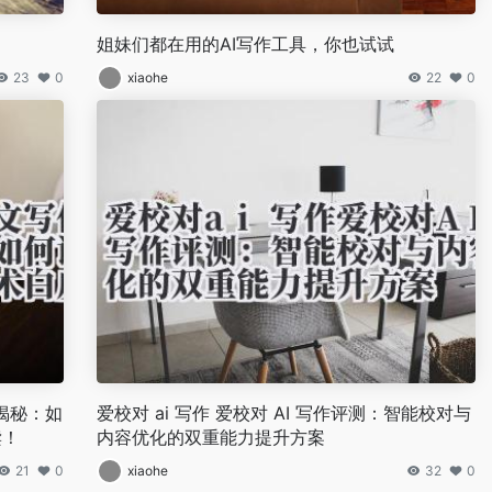
姐妹们都在用的AI写作工具，你也试试
23
0
xiaohe
22
0
练揭秘：如
爱校对 ai 写作 爱校对 AI 写作评测：智能校对与
读！
内容优化的双重能力提升方案
21
0
xiaohe
32
0