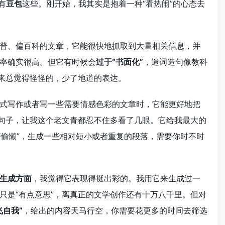
有
豆包
这些。刚开始，我其实是抱着一种“看热闹”的心态去
普、偏百科的文章，它能很快地抓取到大量相关信息，并
率确实很高。但它有时候会
过于“书面化”
，遣词造句像教科
起来总觉得怪怪的，少了地道的表达。
式写作或者写一些需要情感色彩的文章时，它能更好地把
的句子，让我这个老文青都忍不住多看了几眼。它给我最大的
会“偷懒”，生成一些相对短小或者重复的段落，需要你时不时
生成方面
，我觉得它表现得挺出彩的。我用它来生成过一
只是“有点意思”，离真正的文学创作还有十万八千里。但对
飞自我”
，给出的内容天马行空，你需要花更多的时间去筛选