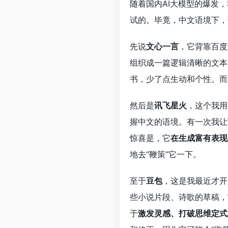
随着国内AI大模型的爆发
试的。毕竟，中文语境下，
先说
文心一言
，它背靠百度
组织成一篇逻辑清晰的文本
书，少了点生动和个性。而
然后是
讯飞星火
，这个我用
握中文的语境。有一次我让
惊喜是，它
在生成富有表现
地去“鞭策”它一下。
至于
豆包
，这是我最近才开
些小说片段、诗歌的草稿，
于
激发灵感、打破思维定式