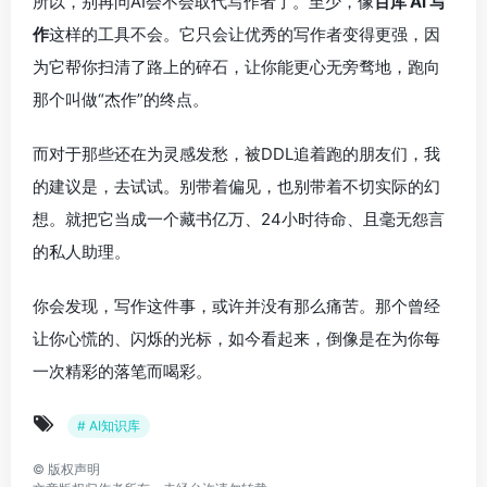
所以，别再问AI会不会取代写作者了。至少，像
百库 AI 写
作
这样的工具不会。它只会让优秀的写作者变得更强，因
为它帮你扫清了路上的碎石，让你能更心无旁骛地，跑向
那个叫做“杰作”的终点。
而对于那些还在为灵感发愁，被DDL追着跑的朋友们，我
的建议是，去试试。别带着偏见，也别带着不切实际的幻
想。就把它当成一个藏书亿万、24小时待命、且毫无怨言
的私人助理。
你会发现，写作这件事，或许并没有那么痛苦。那个曾经
让你心慌的、闪烁的光标，如今看起来，倒像是在为你每
一次精彩的落笔而喝彩。
# AI知识库
©
版权声明