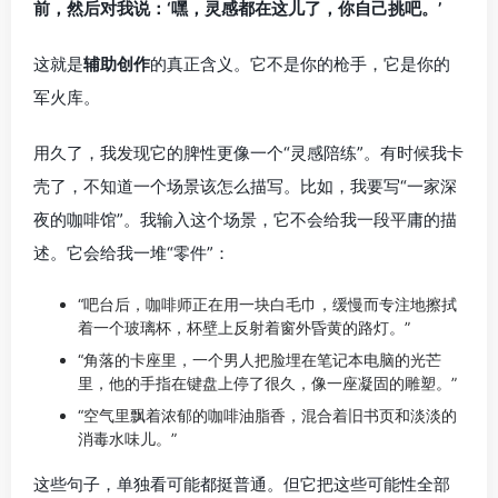
前，然后对我说：‘嘿，灵感都在这儿了，你自己挑吧。’
这就是
辅助创作
的真正含义。它不是你的枪手，它是你的
军火库。
用久了，我发现它的脾性更像一个“灵感陪练”。有时候我卡
壳了，不知道一个场景该怎么描写。比如，我要写“一家深
夜的咖啡馆”。我输入这个场景，它不会给我一段平庸的描
述。它会给我一堆“零件”：
“吧台后，咖啡师正在用一块白毛巾，缓慢而专注地擦拭
着一个玻璃杯，杯壁上反射着窗外昏黄的路灯。”
“角落的卡座里，一个男人把脸埋在笔记本电脑的光芒
里，他的手指在键盘上停了很久，像一座凝固的雕塑。”
“空气里飘着浓郁的咖啡油脂香，混合着旧书页和淡淡的
消毒水味儿。”
这些句子，单独看可能都挺普通。但它把这些可能性全部