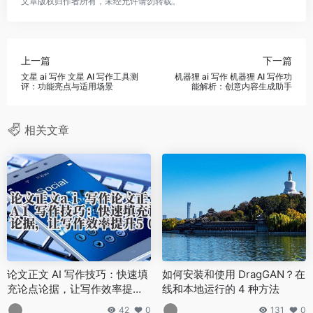
文章版权归作者所有，未经允许请勿转载。
上一篇
下一篇
文星 ai 写作 文星 AI 写作工具测
机器狸 ai 写作 机器狸 AI 写作功
评：功能亮点与适用场景
能解析：创意内容生成助手
相关文章
论文正文 AI 写作技巧：快速填
如何安装和使用 DragGAN？在
充论点论据，让写作效率提升
线和本地运行的 4 种方法
50%！
42
0
131
0