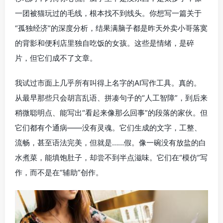
一团被猫玩过的毛线，根本找不到线头。你想写一篇关于
“孤独经济”的深度分析，结果满脑子都是昨天外卖小哥落寞
的背影和便利店里独自吃饭的女孩。这些是情绪，是碎
片，但它们成不了文章。
我试过市面上几乎所有叫得上名字的AI写作工具。真的。
从最早那些只会胡言乱语、拼凑句子的“人工智障”，到后来
稍微聪明点、能写出“看起来像那么回事”的段落的家伙。但
它们都有个通病——没有灵魂。它们生成的文字，工整、
流畅，甚至语法完美，但就是……假。像一碗没有放盐的白
水煮菜，能填饱肚子，却尝不到半点滋味。它们在“模仿”写
作，而不是在“辅助”创作。