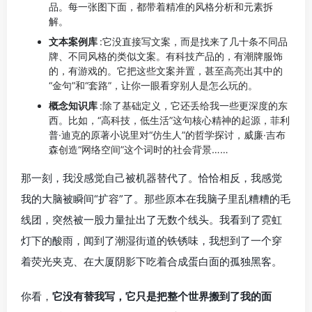
品。每一张图下面，都带着精准的风格分析和元素拆
解。
文本案例库
:它没直接写文案，而是找来了几十条不同品
牌、不同风格的类似文案。有科技产品的，有潮牌服饰
的，有游戏的。它把这些文案并置，甚至高亮出其中的
“金句”和“套路”，让你一眼看穿别人是怎么玩的。
概念知识库
:除了基础定义，它还丢给我一些更深度的东
西。比如，“高科技，低生活”这句核心精神的起源，菲利
普·迪克的原著小说里对“仿生人”的哲学探讨，威廉·吉布
森创造“网络空间”这个词时的社会背景……
那一刻，我没感觉自己被机器替代了。恰恰相反，我感觉
我的大脑被瞬间“扩容”了。那些原本在我脑子里乱糟糟的毛
线团，突然被一股力量扯出了无数个线头。我看到了霓虹
灯下的酸雨，闻到了潮湿街道的铁锈味，我想到了一个穿
着荧光夹克、在大厦阴影下吃着合成蛋白面的孤独黑客。
你看，
它没有替我写，它只是把整个世界搬到了我的面