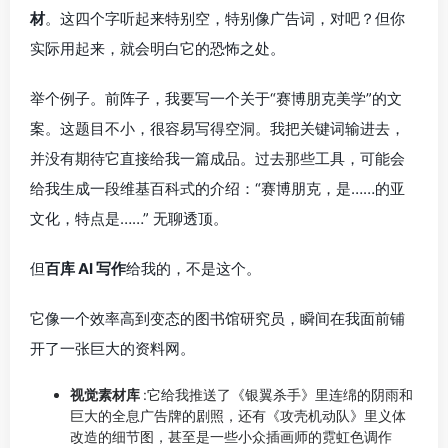
材
。这四个字听起来特别空，特别像广告词，对吧？但你
实际用起来，就会明白它的恐怖之处。
举个例子。前阵子，我要写一个关于“赛博朋克美学”的文
案。这题目不小，很容易写得空洞。我把关键词输进去，
并没有期待它直接给我一篇成品。过去那些工具，可能会
给我生成一段维基百科式的介绍：“赛博朋克，是……的亚
文化，特点是……” 无聊透顶。
但
百库 AI 写作
给我的，不是这个。
它像一个效率高到变态的图书馆研究员，瞬间在我面前铺
开了一张巨大的资料网。
视觉素材库
:它给我推送了《银翼杀手》里连绵的阴雨和
巨大的全息广告牌的剧照，还有《攻壳机动队》里义体
改造的细节图，甚至是一些小众插画师的霓虹色调作