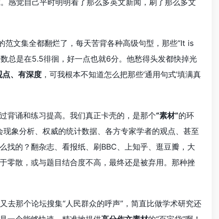
Earth?”，心就凉了半截。感觉自己平时明明看了那么多英文新闻，刷了那么多文
文集全都翻烂了，每天苦背各种高级句型，那些“It is
。可结果呢？写作分数总是在5.5徘徊，好一点也就6分。他愁得头发都快掉光
观点、有深度
，可我根本不知道怎么把那些‘通用句式’填满真
过背诵和练习提高。我们真正卡壳的，是那个
“素材”
的环
社会现象分析、权威的统计数据、各方专家学者的观点、甚至
么找的？翻杂志、看报纸、刷BBC、上知乎、逛豆瓣，大
于零散，或与题目结合度不高，最终还是被弃用。那种挫
儿又去那个论坛搜集“人民群众的呼声”，简直比做学术研究还