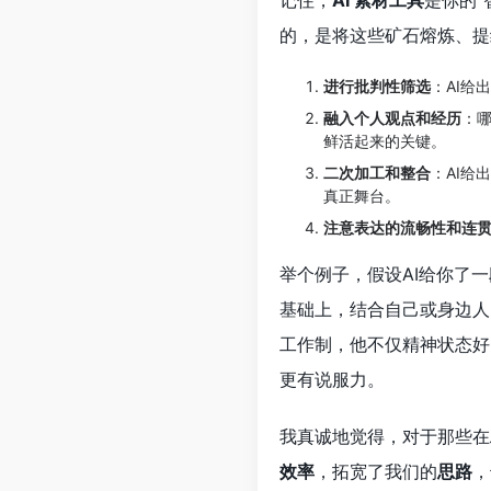
记住，
AI 素材工具
是你的“
的，是将这些矿石熔炼、提
进行批判性筛选
：AI给
融入个人观点和经历
：
鲜活起来的关键。
二次加工和整合
：AI给
真正舞台。
注意表达的流畅性和连
举个例子，假设AI给你了
基础上，结合自己或身边人
工作制，他不仅精神状态好
更有说服力。
我真诚地觉得，对于那些在
效率
，拓宽了我们的
思路
，