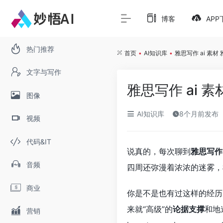
博客
APP
热门推荐
首页
•
AI知识库
•
雅思写作 ai 素
文字与写作
雅思写作 ai 
图像
AI知识库
8个月前发布
视频
代码&IT
说真的，每次聊到
雅思写作
音频
四周还弥漫着浓浓的迷雾，
商业
你是不是也有过这样的经历
来就“高级”的
论据支撑
和地
营销