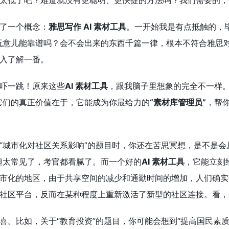
太低了吧？难道就没有更聪明、更快捷的方法吗？我们需要的，
了一个概念：
雅思写作 AI 素材工具
。一开始我是有点抵触的，毕竟
玩意儿能靠谱吗？会不会出来的东西千篇一律，根本不符合雅思对
入了解一番。
吓一跳！原来这些
AI 素材工具
，跟我脑子里想象的完全不一样。
它们的真正价值在于，它能成为你最给力的
“素材库管理员”
，帮
“城市化对社区关系影响”的题目时，你还在苦思冥想，是不是会
但太常见了，考官都看腻了。而一个好的
AI 素材工具
，它能立刻
市化的地区，由于共享空间的减少和通勤时间的增加，人们确实倾
社区平台，反而在某种程度上重新激活了新型的社区连接。看，
喜。比如，关于“教育投资”的题目，你可能会想到“提高国民素质