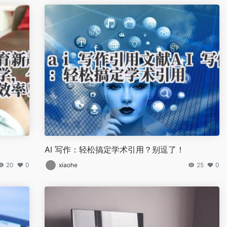
AI 写作：轻松搞定学术引用？别逗了！
20
0
xiaohe
25
0