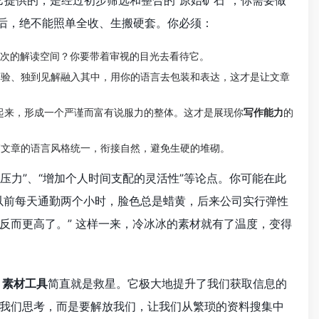
”。它提供的，是经过初步筛选和整合的“原始矿石”，你需要做
材后，绝不能照单全收、生搬硬套。你必须：
层次的解读空间？你要带着审视的目光去看待它。
体验、独到见解融入其中，用你的语言去包装和表达，这才是让文章
联起来，形成一个严谨而富有说服力的整体。这才是展现你
写作能力
的
篇文章的语言风格统一，衔接自然，避免生硬的堆砌。
压力”、“增加个人时间支配的灵活性”等论点。你可能在此
以前每天通勤两个小时，脸色总是蜡黄，后来公司实行弹性
反而更高了。” 这样一来，冷冰冰的素材就有了温度，变得
I 素材工具
简直就是救星。它极大地提升了我们获取信息的
我们思考，而是要解放我们，让我们从繁琐的资料搜集中