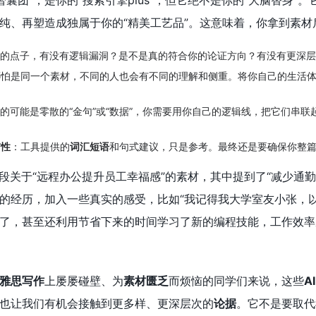
智囊团”，是你的“搜索引擎plus”，但它绝不是你的“大脑替身
纯、再塑造成独属于你的“精美工艺品”。这意味着，你拿到素
出的点子，有没有逻辑漏洞？是不是真的符合你的论证方向？有没有更深
哪怕是同一个素材，不同的人也会有不同的理解和侧重。将你自己的生活
出的可能是零散的“金句”或“数据”，你需要用你自己的逻辑线，把它们串
贯性
：工具提供的
词汇短语
和句式建议，只是参考。最终还是要确保你整
一段关于“远程办公提升员工幸福感”的素材，其中提到了“减少通勤
的经历，加入一些真实的感受，比如“我记得我大学室友小张，
了，甚至还利用节省下来的时间学习了新的编程技能，工作效率
雅思写作
上屡屡碰壁、为
素材匮乏
而烦恼的同学们来说，这些
A
也让我们有机会接触到更多样、更深层次的
论据
。它不是要取代