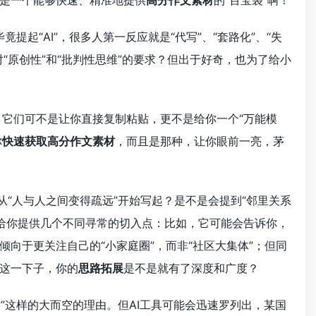
是一个能够快速、精准地提供
高分作文素材
的“百宝袋”啊！
提起“AI”，很多人第一反应就是“代写”、“套路化”、“失
“原创性”和“批判性思维”的要求？但出于好奇，也为了给小
它们可不是让你直接复制粘贴，更不是给你一个“万能模
你
快速获取高分作文素材
，而且是那种，让你眼前一亮，茅
从“人与人之间变得疏远”开始写起？是不是会提到“邻里关系
给你提供几个不同寻常的切入点：比如，它可能会告诉你，
向于更关注自己的“小家庭圈”，而非“社区大集体”；但同
这一下子，你的
思路拓展
是不是就有了深度和广度？
”这样的大而空的理由。但AI工具可能会迅速罗列出，某国