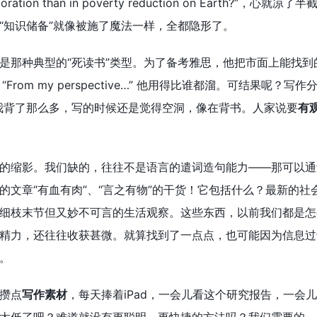
ce exploration than in poverty reduction on 
“知识储备”就像被施了魔法一样，全都隐形了。
那种典型的“死读书”类型。为了备考雅思，他把市面上能找到的范
d that…” “From my perspective…” 他用得比谁都溜
我背了那么多，写的时候还是觉得空洞，像在背书。人家说要
有
的缩影。我们缺的，往往不是语言的遣词造句能力——那可以通
的文章“有血有肉”、“言之有物”的干货！它包括什么？最新的
细枝末节但又妙不可言的生活观察。这些东西，以前我们都是怎
精力，还往往收获甚微。就算找到了一点点，也可能因为信息过
。
攒点
写作素材
，每天捧着iPad，一会儿看这个研究报告，一会