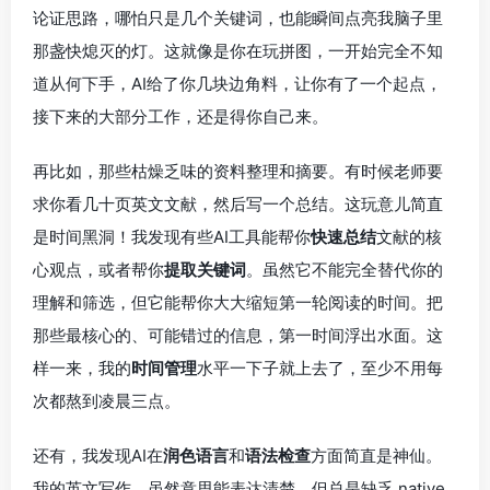
论证思路，哪怕只是几个关键词，也能瞬间点亮我脑子里
那盏快熄灭的灯。这就像是你在玩拼图，一开始完全不知
道从何下手，AI给了你几块边角料，让你有了一个起点，
接下来的大部分工作，还是得你自己来。
再比如，那些枯燥乏味的资料整理和摘要。有时候老师要
求你看几十页英文文献，然后写一个总结。这玩意儿简直
是时间黑洞！我发现有些AI工具能帮你
快速总结
文献的核
心观点，或者帮你
提取关键词
。虽然它不能完全替代你的
理解和筛选，但它能帮你大大缩短第一轮阅读的时间。把
那些最核心的、可能错过的信息，第一时间浮出水面。这
样一来，我的
时间管理
水平一下子就上去了，至少不用每
次都熬到凌晨三点。
还有，我发现AI在
润色语言
和
语法检查
方面简直是神仙。
我的英文写作，虽然意思能表达清楚，但总是缺乏 native