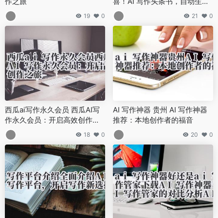
作之旅
喜！AI 写作头条书，自动生成
热点选题，单篇阅读破百万
19
0
21
0
西瓜ai写作永久会员 西瓜AI写
AI 写作神器 贵州 AI 写作神器
作永久会员：开启高效创作之
推荐：本地创作者的福音
旅
18
0
20
0