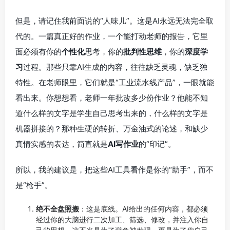
但是，请记住我前面说的“人味儿”。这是AI永远无法完全取
代的。一篇真正好的作业，一个能打动老师的报告，它里
面必须有你的
个性化
思考，你的
批判性思维
，你的
深度学
习
过程。那些只靠AI生成的内容，往往缺乏灵魂，缺乏独
特性。在老师眼里，它们就是“工业流水线产品”，一眼就能
看出来。你想想看，老师一年批改多少份作业？他能不知
道什么样的文字是学生自己思考出来的，什么样的文字是
机器拼接的？那种生硬的转折、万金油式的论述，和缺少
真情实感的表达，简直就是
AI写作业
的“印记”。
所以，我的建议是，把这些AI工具看作是你的“助手”，而不
是“枪手”。
绝不全盘照搬
：这是底线。AI给出的任何内容，都必须
经过你的大脑进行二次加工、筛选、修改，并注入你自