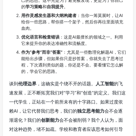
己的思想。这不光是为了避免被发现，更是为了你自己
的
学习策略
和
自我提升
。
用作灵感发生器和大纲构建者
：当你一筹莫展时，让AI
给你一些思路，帮你搭一个架子，然后你再往里面填充
血肉。
优化语言和检查错误
：这是AI最擅长的领域之一。利用
它来提升你的表达准确性和流畅度。
作为“参考”而非“答案”
：尤其是一些数理化解题AI，它们
能给出步骤，但如果你只是抄答案，你就失去了思考过
程，下次遇到类似的题，你还是不会。要看懂它怎么解
的，学会它的思路。
谈到
伦理边界
，这确实是个绕不开的话题。
人工智能
的飞
速发展，正不断拓宽我们对“学习”和“创造”的定义。我们这
一代学生，正站在一个前所未有的十字路口。如果过度依
赖AI，让它代替我们思考，我们的
独立思考能力
会不会逐
渐退化？我们的
创新能力
会不会被削弱？我个人认为，面
对这种趋势，堵不如疏。学校和教育者应该思考如何引导