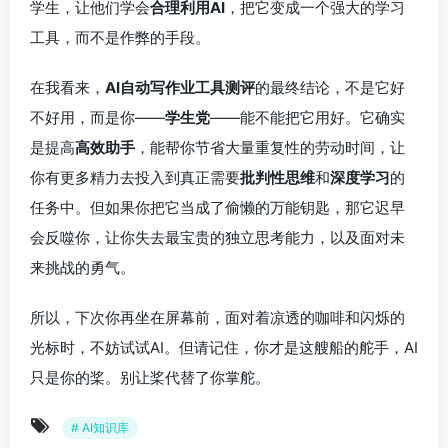
学生，让他们学会
合理利用AI
，把它变成一个强大的学习
工具，而不是作弊的手段。
在我看来，
AI自动写作业工具测评
的最终结论，不是它好
不好用，而是你——
学生党
——能不能把它用好。它确实
是提高
高效助手
，能帮你节省大量重复性的劳动时间，让
你有更多精力去投入到真正需要
批判性思维
和
深度学习
的
任务中。但如果你把它当成了偷懒的万能钥匙，那它迟早
会反噬你，让你失去最宝贵的独立思考能力，以及面对未
来挑战的勇气。
所以，下次你再坐在屏幕前，面对着凉透的咖啡和闪烁的
光标时，不妨试试AI。但请记住，你才是这艘船的舵手，AI
只是你的桨。别让桨代替了你掌舵。
# AI知识库