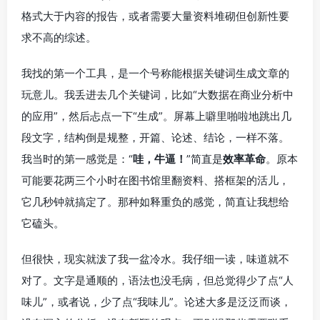
格式大于内容的报告，或者需要大量资料堆砌但创新性要
求不高的综述。
我找的第一个工具，是一个号称能根据关键词生成文章的
玩意儿。我丢进去几个关键词，比如“大数据在商业分析中
的应用”，然后忐点一下“生成”。屏幕上噼里啪啦地跳出几
段文字，结构倒是规整，开篇、论述、结论，一样不落。
我当时的第一感觉是：“
哇，牛逼！
”简直是
效率革命
。原本
可能要花两三个小时在图书馆里翻资料、搭框架的活儿，
它几秒钟就搞定了。那种如释重负的感觉，简直让我想给
它磕头。
但很快，现实就泼了我一盆冷水。我仔细一读，味道就不
对了。文字是通顺的，语法也没毛病，但总觉得少了点“人
味儿”，或者说，少了点“我味儿”。论述大多是泛泛而谈，