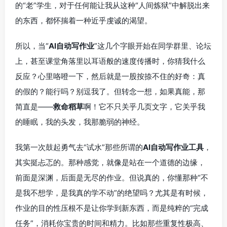
的“老”学生，对于任何能让我从这种“人间炼狱”中解脱出来
的东西，都怀揣着一种近乎虔诚的渴望。
所以，当“
AI自动写作业
”这几个字眼开始在同学群里、论坛
上，甚至课堂角落里以耳语般的速度传播时，你猜我什么
反应？心里咯噔一下，然后就是一股按捺不住的好奇：真
的假的？能行吗？别逗我了。但转念一想，如果真能，那
简直是——
救命稻草
啊！它不只关乎几页文字，它关乎我
的睡眠，我的头发，我那脆弱的神经。
我第一次鼓起勇气去“试水”那些所谓的
AI自动写作业工具
，
其实挺忐忑的。那种感觉，就像是站在一个道德的边缘，
前面是深渊，后面是无尽的作业。但说真的，你懂那种“不
是我不想学，是我真的学不动”的绝望吗？尤其是有时候，
作业的目的性压根不是让你学到新东西，而是纯粹的“完成
任务”，消耗你宝贵的时间和精力。比如那些重复性极高、