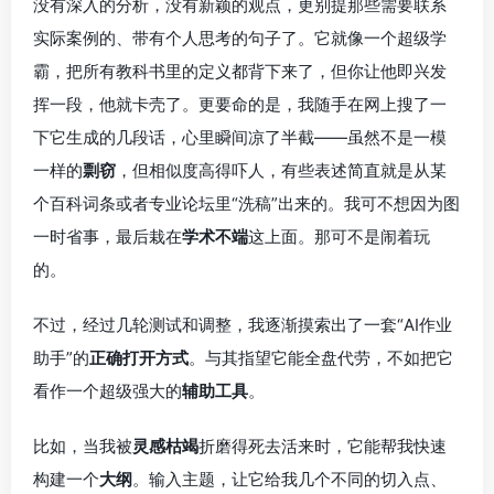
没有深入的分析，没有新颖的观点，更别提那些需要联系
实际案例的、带有个人思考的句子了。它就像一个超级学
霸，把所有教科书里的定义都背下来了，但你让他即兴发
挥一段，他就卡壳了。更要命的是，我随手在网上搜了一
下它生成的几段话，心里瞬间凉了半截——虽然不是一模
一样的
剽窃
，但相似度高得吓人，有些表述简直就是从某
个百科词条或者专业论坛里“洗稿”出来的。我可不想因为图
一时省事，最后栽在
学术不端
这上面。那可不是闹着玩
的。
不过，经过几轮测试和调整，我逐渐摸索出了一套“AI作业
助手”的
正确打开方式
。与其指望它能全盘代劳，不如把它
看作一个超级强大的
辅助工具
。
比如，当我被
灵感枯竭
折磨得死去活来时，它能帮我快速
构建一个
大纲
。输入主题，让它给我几个不同的切入点、