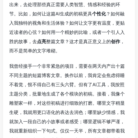
出来，去处理那些真正需要人类智慧、情感和经验的环
节。比如，如何让这篇AI生成的初稿更具
个性化
？如何融
入我独特的视角和生活体验？如何让文字更有温度，更贴
近读者的心弦？如何用一个精妙的比喻，或者一个引人入
胜的故事，去
点亮
整篇文章？这才是真正意义上的
创作
，
而不是简单的文字堆砌。
我曾经接手一个非常紧急的项目，需要在两天内产出十篇
不同主题的短篇博客文章。换作以前，我肯定会焦虑得睡
不着觉，恨不得自己有三头六臂。但有了AI工具，我按照
主题分类，批量地生成了各个模块的初稿。接着，我像个
雕塑家一样，对这些初稿进行细致的打磨。哪里文字稍显
生硬，我就用更口语化的表达去润色；哪里缺少情感，我
就加入一段自己的小故事或者感受；哪里逻辑不够严谨，
我就重新组织一下句式。仅仅一天半，所有文章都带着我