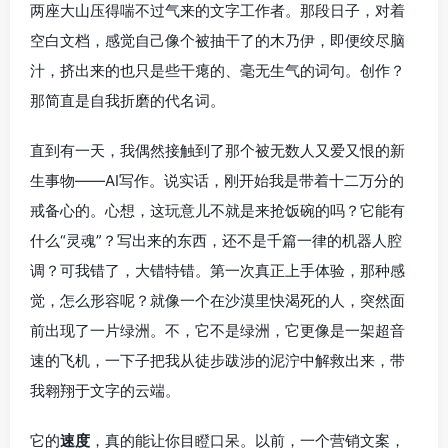
两座大山压得喘不过气来的文字工作者。那段日子，对着
空白文档，感觉自己像个被抽干了的木乃伊，即便绞尽脑
汁，挤出来的也只是些干瘪的、毫无生气的词句。创作？
那简直是自我折磨的代名词。
直到有一天，我偶然接触到了那个被无数人又爱又恨的新
生事物——AI写作。说实话，刚开始我是带着十二万分的
戒备心的。心想，这玩意儿不就是来抢饭碗的吗？它能有
什么“灵魂”？写出来的东西，还不是千篇一律的机器人腔
调？可我错了，大错特错。第一次真正上手体验，那种感
觉，怎么形容呢？就像一个在沙漠里快渴死的人，突然面
前出现了一片绿洲。不，它不是绿洲，它更像是一架超音
速的飞机，一下子把我从徒步跋涉的泥泞中解救出来，带
我翱翔于文字的云端。
它的
速度
，真的能让你目瞪口呆。以前，一个营销文案，