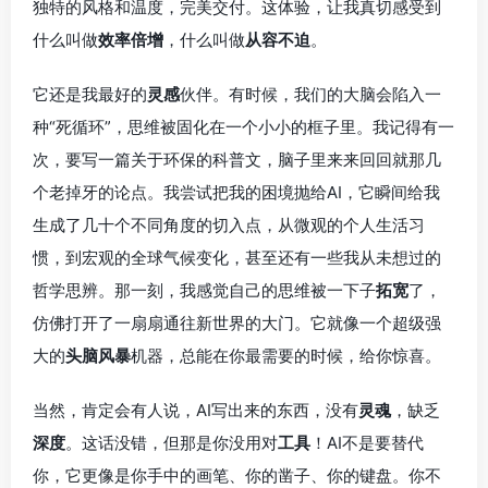
独特的风格和温度，完美交付。这体验，让我真切感受到
什么叫做
效率倍增
，什么叫做
从容不迫
。
它还是我最好的
灵感
伙伴。有时候，我们的大脑会陷入一
种“死循环”，思维被固化在一个小小的框子里。我记得有一
次，要写一篇关于环保的科普文，脑子里来来回回就那几
个老掉牙的论点。我尝试把我的困境抛给AI，它瞬间给我
生成了几十个不同角度的切入点，从微观的个人生活习
惯，到宏观的全球气候变化，甚至还有一些我从未想过的
哲学思辨。那一刻，我感觉自己的思维被一下子
拓宽
了，
仿佛打开了一扇扇通往新世界的大门。它就像一个超级强
大的
头脑风暴
机器，总能在你最需要的时候，给你惊喜。
当然，肯定会有人说，AI写出来的东西，没有
灵魂
，缺乏
深度
。这话没错，但那是你没用对
工具
！AI不是要替代
你，它更像是你手中的画笔、你的凿子、你的键盘。你不