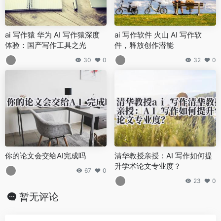
ai 写作猿 华为 AI 写作猿深度
ai 写作软件 火山 AI 写作软
体验：国产写作工具之光
件，释放创作潜能
30
0
32
0
你的论文会交给AI完成吗
清华教授亲授：AI 写作如何提
升学术论文专业度？
67
0
23
0
暂无评论