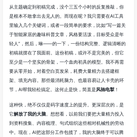
从主题确定到初稿完成，没个三五个小时的反复推敲，你
是根本不敢拿出去见人的。而现在呢？我只需要在AI工具
里输入几个关键词，或者一段简单的要求，比如“写一篇关
于智能家居的趣味科普文章，风格要活泼，目标受众是年
轻人”，然后，咻——的一下，一份结构完整、逻辑清晰的
初稿就摆在了我面前。这份初稿，或许不是完美的，但它
至少是一个坚实的骨架，一个血肉初具的模型。我不再需
要从零开始，对着空白页发呆，耗费大量精力去搭建框
架、填充内容。那些最消耗脑力、也最容易让人卡壳的环
节，AI帮我轻松搞定。这何止是快，简直是
风驰电掣
！
这种快，绝不仅仅是码字速度上的提升。更深层次的，是
它
解放了我的大脑
。想想看，以前我们要把大量精力投入
到资料搜集、内容梳理、句式组织这些相对机械性的劳动
中。现在，AI把这部分工作包揽了，我的大脑终于可以腾