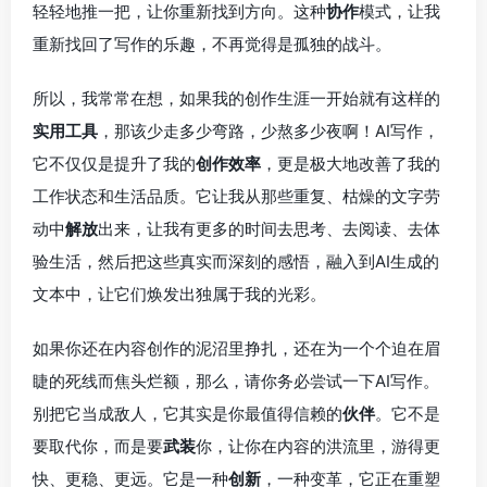
轻轻地推一把，让你重新找到方向。这种
协作
模式，让我
重新找回了写作的乐趣，不再觉得是孤独的战斗。
所以，我常常在想，如果我的创作生涯一开始就有这样的
实用工具
，那该少走多少弯路，少熬多少夜啊！AI写作，
它不仅仅是提升了我的
创作效率
，更是极大地改善了我的
工作状态和生活品质。它让我从那些重复、枯燥的文字劳
动中
解放
出来，让我有更多的时间去思考、去阅读、去体
验生活，然后把这些真实而深刻的感悟，融入到AI生成的
文本中，让它们焕发出独属于我的光彩。
如果你还在内容创作的泥沼里挣扎，还在为一个个迫在眉
睫的死线而焦头烂额，那么，请你务必尝试一下AI写作。
别把它当成敌人，它其实是你最值得信赖的
伙伴
。它不是
要取代你，而是要
武装
你，让你在内容的洪流里，游得更
快、更稳、更远。它是一种
创新
，一种变革，它正在重塑