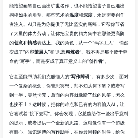
能指望画笔自己画出旷世名作，也不能指望凿子自己雕出
栩栩如生的雕塑。那些艺术的
温度
和
深度
，永远需要创作
者注入。AI只是为你提供了无比坚实的底稿，它帮你节省
了大量的体力劳动，让你把宝贵的精力集中在那些更高阶
的
创意
和
情感
表达上。我的角色，从一个“码字工人”，悄然
变成了“内容
策展人
”和“思想
精炼者
”。我不再是那个疲于奔
命的“写手”，而是变成了真正意义上的“
创作者
”。
它甚至能帮助我们克服恼人的“
写作障碍
”。有多少次，面对
一个复杂的概念，你苦思冥想，却不知从何下笔？或者写
到一半，突然卡壳，后面的内容就像断了线的风筝，怎么
也接不上？这时候，把你的难点和已有的内容输入AI，让
它尝试着“接下去写”。你会发现，它总能给你一些出乎意料
的提示，或者提供一个全新的思路。这就像你有一个超级
有耐心、知识渊博的
写作助手
，在你最困顿的时候，给你