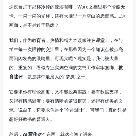
深夜台灯下那杯冷掉的速溶咖啡，Word文档里那个冷酷无
情、一闪一闪的光标，还有大脑里一片空白的恐慌感……这
画面，是不是过于熟悉？
我们，作为教育者，热情和精力本该倾注在课堂上，在与
学生每一次眼神的交汇里，在那些因为一个知识点被点亮
而闪闪发光的眼睛里。可现实呢？现实是，我们被大量
的、重复的、看似专业实则空洞的文书工作牢牢捆绑。
教
育述评
，就是其中最磨人的“梦魇”之一。
它要求你有理论高度，又不能脱离实践；要有数据支撑，
又得有情感温度；要有清晰的逻辑框架，还得有优美的文
笔。说白了，它要求你是个“全能战士”。可我们，真的只是
想好好教书的普通人。
然后，
AI 写作
这个东西，就这么闯了进来。