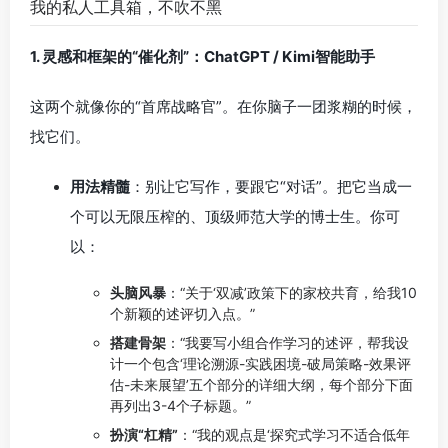
我的私人工具箱，不吹不黑
1. 灵感和框架的“催化剂”：ChatGPT / Kimi智能助手
这两个就像你的“首席战略官”。在你脑子一团浆糊的时候，
找它们。
用法精髓
：别让它写作，要跟它“对话”。把它当成一
个可以无限压榨的、顶级师范大学的博士生。你可
以：
头脑风暴
：“关于‘双减’政策下的家校共育，给我10
个新颖的述评切入点。”
搭建骨架
：“我要写小组合作学习的述评，帮我设
计一个包含‘理论溯源-实践困境-破局策略-效果评
估-未来展望’五个部分的详细大纲，每个部分下面
再列出3-4个子标题。”
扮演“杠精”
：“我的观点是‘探究式学习不适合低年