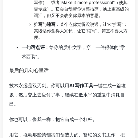
写作），或者“Make it more professional”（使其
更专业）。它会自动帮你调整措辞，换上更高级的
词汇，但又不会改变你原本的意思。
扩写与缩写
：某个点你觉得没说透，让它“扩写”；
某段话你觉得太冗长，让它“缩写”。简直不要太方
便。
一句话点评
：给你的质朴文字，穿上一件得体的“学
术西装”。
最后的几句心里话
技术永远是双刃剑。你可以用
AI 写作工具
一键生成一篇垃
圾，然后交上去应付了事，继续在低水平的重复中消耗自
己。
你也可以，像我一样，把它当成一个杠杆。
用它，撬动那些禁锢我们创造力的、繁琐的文书工作。把