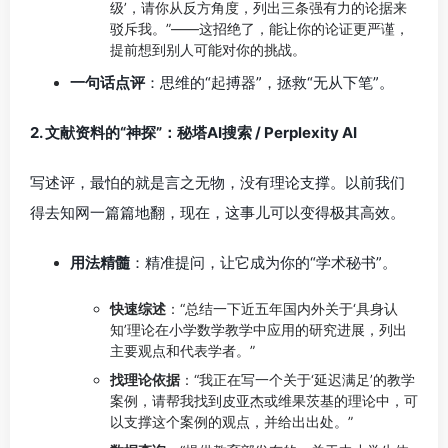
级’，请你从反方角度，列出三条强有力的论据来
驳斥我。”——这招绝了，能让你的论证更严谨，
提前想到别人可能对你的挑战。
一句话点评
：思维的“起搏器”，拯救“无从下笔”。
2. 文献资料的“神探”：秘塔AI搜索 / Perplexity AI
写述评，最怕的就是言之无物，没有理论支撑。以前我们
得去知网一篇篇地翻，现在，这事儿可以变得极其高效。
用法精髓
：精准提问，让它成为你的“学术秘书”。
快速综述
：“总结一下近五年国内外关于‘具身认
知’理论在小学数学教学中应用的研究进展，列出
主要观点和代表学者。”
找理论依据
：“我正在写一个关于‘延迟满足’的教学
案例，请帮我找到皮亚杰或维果茨基的理论中，可
以支撑这个案例的观点，并给出出处。”