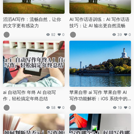
滔滔AI写作：流畅自然，让你
AI 写作话语训练：AI 写作话语
的文字更有感染力
技巧：让 AI 输出更自然流畅
92
0
39
0
ai 自动写作 年终 AI 自动写
苹果自带 ai 写作 苹果自带 AI
作，轻松搞定年终总结
写作功能解析：iOS 系统中的
创作助手
58
0
19
0