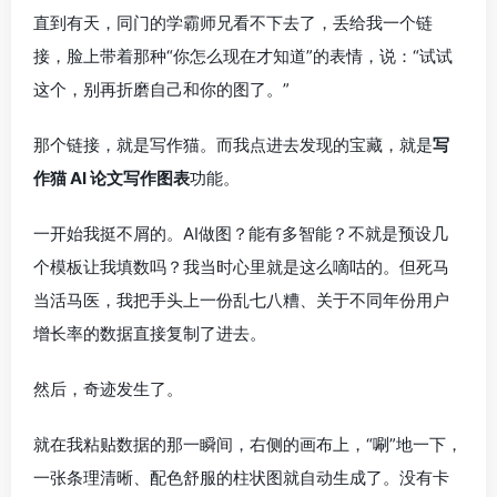
直到有天，同门的学霸师兄看不下去了，丢给我一个链
接，脸上带着那种“你怎么现在才知道”的表情，说：“试试
这个，别再折磨自己和你的图了。”
那个链接，就是写作猫。而我点进去发现的宝藏，就是
写
作猫 AI 论文写作图表
功能。
一开始我挺不屑的。AI做图？能有多智能？不就是预设几
个模板让我填数吗？我当时心里就是这么嘀咕的。但死马
当活马医，我把手头上一份乱七八糟、关于不同年份用户
增长率的数据直接复制了进去。
然后，奇迹发生了。
就在我粘贴数据的那一瞬间，右侧的画布上，“唰”地一下，
一张条理清晰、配色舒服的柱状图就自动生成了。没有卡