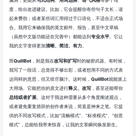
漏洞，更能从
句式结构
、
用词选择
、
语气风格
等多个维
度，给出改进建议。比如，它会提醒你有些句子太长，读
起来费劲；或者某些词汇用得过于口语化，不适合正式场
合。我用它来确保我的英文邮件、报告，甚至中文草稿
（虽然中文版功能还在完善中）都能达到
专业水平
。它让
我的文字变得更加
清晰、简洁、有力
。
而
QuillBot
，则是我在
改写和扩写
时的秘密武器。有时候，
我写了一段话，总觉得不够出彩，或者想用不同的方式表
达同样的意思，但又绞尽脑汁。这时候，
QuillBot
就能派上
大用场。它能把你的原文进行
释义、改写
，甚至还能帮你
总结或者扩展
。这对于我这种需要从多个角度阐述观点，
或者避免重复措辞的创作者来说，简直是神来之笔。它提
供的不同改写模式，比如“流畅模式”、“标准模式”、“创意
模式”，总能给我带来惊喜，让我的文章瞬间焕发新生。