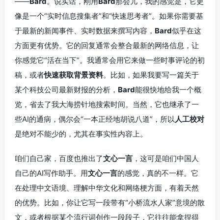
——
Bard
。说实话，刚用
Bard
那会儿，我的感觉是，它更
像是一个“实时信息搜集者”和“快速思考者”。如果你需要基
于最新的新闻事件、实时数据来撰写内容，
Bard
似乎在这
方面更有优势。它的回复通常会整合最新的网络信息，让
你感觉它“活在当下”。我通常会用它来做一些时事评论的初
稿，或者
快速获取背景资料
。比如，如果我要写一篇关于
某个科技公司最新财报的分析，
Bard
能很快地给我一个概
览，省去了我大海捞针地搜索时间。当然，它也继承了一
些AI的通病，偶尔会“一本正经地胡说八道”，所以
人工校对
是绝对不能少的，尤其在事实性内容上。
咱们自己家，百度也推出了
文心一言
，这可是咱们中国人
自己的AI写作助手。用
文心一言
的感觉，真的不一样。它
在处理中文语境、理解中华文化和网络梗方面，有着天然
的优势。比如，你让它写一段带有“小桥流水人家”意境的散
文，或者根据某个流行词创作一段段子，它往往能拿捏得