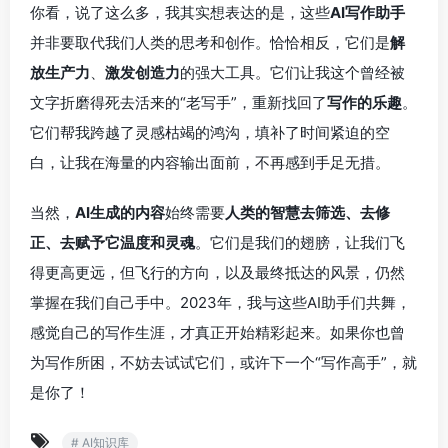
你看，说了这么多，我其实想表达的是，这些
AI写作助手
并非要取代我们人类的思考和创作。恰恰相反，它们是
解
放生产力
、
激发创造力
的强大工具。它们让我这个曾经被
文字折磨得死去活来的“老写手”，重新找回了
写作的乐趣
。
它们帮我跨越了灵感枯竭的鸿沟，填补了时间紧迫的空
白，让我在海量的内容输出面前，不再感到手足无措。
当然，
AI生成的内容
始终需要
人类的智慧去筛选、去修
正、去赋予它温度和灵魂
。它们是我们的翅膀，让我们飞
得更高更远，但飞行的方向，以及最终抵达的风景，仍然
掌握在我们自己手中。2023年，我与这些AI助手们共舞，
感觉自己的写作生涯，才真正开始精彩起来。如果你也曾
为写作所困，不妨去试试它们，或许下一个“写作高手”，就
是你了！
# AI知识库