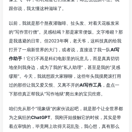
跟你说，我太懂这种滋味了。
以前，我就是那个熬夜灌咖啡、扯头发、对着天花板发呆
的“写作苦行僧”。灵感枯竭？那是家常便饭。文字堆砌？那
是我逃避的日常。但2023年啊，老天爷，这科技真的给我
打开了一扇新世界的大门，或者说，直接送了我一队
AI写
作助手
！它们不再是科幻电影里的玩意儿，而是真真切切
地坐到我身边，成为了我的“私人助理”，甚至是我的“灵感
缪斯”。今天，我就想跟大家聊聊，这些年头我摸爬滚打用
过的那些让我又爱又恨、又离不开的
AI写作工具
，盘点一
下那些真正帮我从“写作地狱”爬出来的宝贝疙瘩。
咱们先从那个“现象级”的家伙说起吧，就是那个让全世界都
为之疯狂的
ChatGPT
。我刚开始接触它的时候，其实是带
着点审慎的，毕竟网上吹得天花乱坠，我心想，真有那么