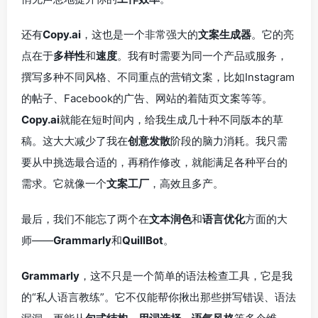
还有
Copy.ai
，这也是一个非常强大的
文案生成器
。它的亮
点在于
多样性
和
速度
。我有时需要为同一个产品或服务，
撰写多种不同风格、不同重点的营销文案，比如Instagram
的帖子、Facebook的广告、网站的着陆页文案等等。
Copy.ai
就能在短时间内，给我生成几十种不同版本的草
稿。这大大减少了我在
创意发散
阶段的脑力消耗。我只需
要从中挑选最合适的，再稍作修改，就能满足各种平台的
需求。它就像一个
文案工厂
，高效且多产。
最后，我们不能忘了两个在
文本润色
和
语言优化
方面的大
师——
Grammarly
和
QuillBot
。
Grammarly
，这不只是一个简单的语法检查工具，它是我
的“私人语言教练”。它不仅能帮你揪出那些拼写错误、语法