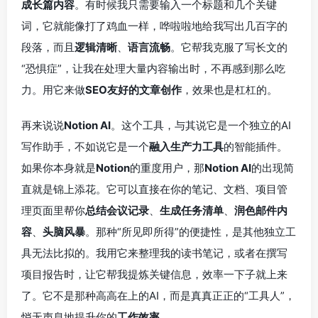
成长篇内容
。有时候我只需要输入一个标题和几个关键
词，它就能像打了鸡血一样，哗啦啦地给我写出几百字的
段落，而且
逻辑清晰
、
语言流畅
。它帮我克服了写长文的
“恐惧症”，让我在处理大量内容输出时，不再感到那么吃
力。用它来做
SEO友好的文章创作
，效果也是杠杠的。
再来说说
Notion AI
。这个工具，与其说它是一个独立的AI
写作助手，不如说它是一个
融入生产力工具
的智能插件。
如果你本身就是
Notion
的重度用户，那
Notion AI
的出现简
直就是锦上添花。它可以直接在你的笔记、文档、项目管
理页面里帮你
总结会议记录
、
生成任务清单
、
润色邮件内
容
、
头脑风暴
。那种“所见即所得”的便捷性，是其他独立工
具无法比拟的。我用它来整理我的读书笔记，或者在撰写
项目报告时，让它帮我提炼关键信息，效率一下子就上来
了。它不是那种高高在上的AI，而是真真正正的“工具人”，
悄无声息地提升你的
工作效率
。