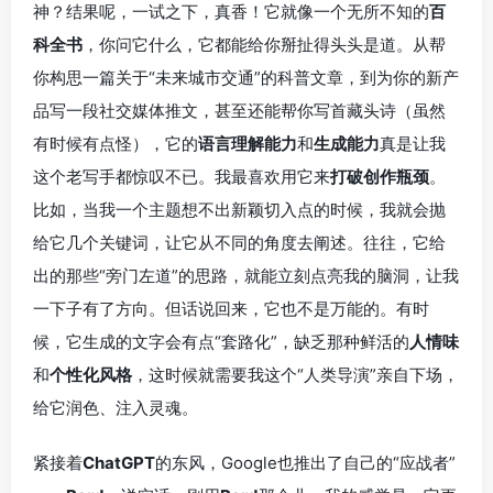
神？结果呢，一试之下，真香！它就像一个无所不知的
百
科全书
，你问它什么，它都能给你掰扯得头头是道。从帮
你构思一篇关于“未来城市交通”的科普文章，到为你的新产
品写一段社交媒体推文，甚至还能帮你写首藏头诗（虽然
有时候有点怪），它的
语言理解能力
和
生成能力
真是让我
这个老写手都惊叹不已。我最喜欢用它来
打破创作瓶颈
。
比如，当我一个主题想不出新颖切入点的时候，我就会抛
给它几个关键词，让它从不同的角度去阐述。往往，它给
出的那些“旁门左道”的思路，就能立刻点亮我的脑洞，让我
一下子有了方向。但话说回来，它也不是万能的。有时
候，它生成的文字会有点“套路化”，缺乏那种鲜活的
人情味
和
个性化风格
，这时候就需要我这个“人类导演”亲自下场，
给它润色、注入灵魂。
紧接着
ChatGPT
的东风，Google也推出了自己的“应战者”