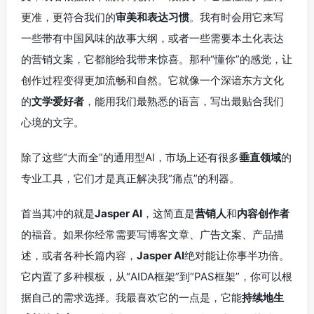
更准，更符合我们的
审美和表达习惯
。我有时会用它来写
一些带有中国风味的故事大纲，或者一些需要本土化表达
的营销文案，它都能给我带来惊喜。那种“懂你”的感觉，让
创作过程变得更加流畅和自然。它就像一个深谙东方文化
的
文学爱好者
，能用我们最熟悉的语言，写出最贴合我们
心境的文字。
除了这些“大而全”的通用型AI，市场上还有很多
垂直领域
的
专业工具，它们才是真正解决我“痛点”的利器。
首当其冲的就是
Jasper AI
，这简直是
营销人
和
内容创作者
的福音。如果你经常需要写博客文章、广告文案、产品描
述，或者各种长篇内容，
Jasper AI
绝对能让你事半功倍。
它内置了多种模板，从“AIDA框架”到“PAS框架”，你可以根
据自己的需求选择。我最喜欢它的一点是，它能
持续地生