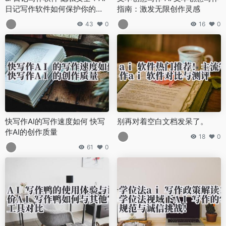
日记写作软件如何保护你的秘
指南：激发无限创作灵感
密？功能评测！
43
0
16
0
快写作AI的写作速度如何 快写
别再对着空白文档发呆了。
作AI的创作质量
18
0
61
0