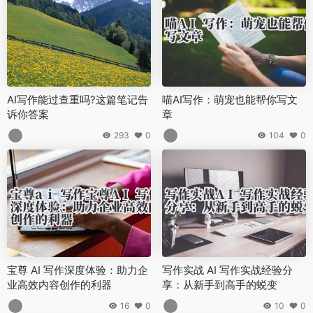
AI写作能过查重吗?这篇笔记告
喵AI写作：萌宠也能帮你写文
诉你答案
章
293
0
104
0
宝尊 AI 写作深度体验：助力企
写作实战 AI 写作实战经验分
业高效内容创作的利器
享：从新手到高手的蜕变
16
0
10
0