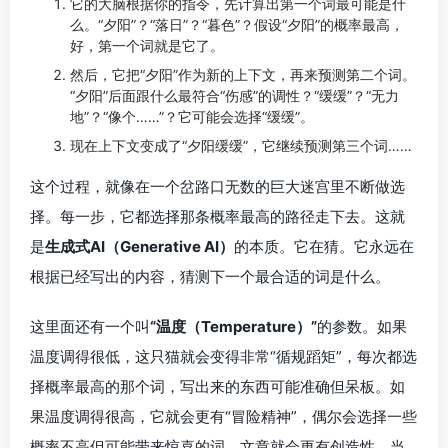
它的大脑根据你的指令，先计算出第一个词最可能是什
么。“夕阳”？“落日”？“暮色”？假设“夕阳”的概率最高，
好，第一个词就是它了。
然后，它把“夕阳”作为新的上下文，再来预测第二个词。
“夕阳”后面跟什么最符合“伤感”的调性？“缓缓”？“无力
地”？“像个……”？它可能会选择“缓缓”。
现在上下文变成了“夕阳缓缓”，它继续预测第三个词……
这个过程，就像在一个岔路口无数的巨大迷宫里不断做选
择。每一步，它都选择那条概率最高的路径走下去。这就
是
生成式AI（Generative AI）
的本质。它在猜。它永远在
根据已经写出的内容，猜测下一个最合适的词是什么。
这里面还有一个叫
“温度（Temperature）”
的参数。如果
温度调得很低，这只猫就会变得非常“循规蹈矩”，每次都选
择概率最高的那个词，写出来的东西可能准确但呆板。如
果温度调得很高，它就会更有“冒险精神”，偶尔会选择一些
概率不高但可能带来惊喜的词，文章就会更有创造性，当