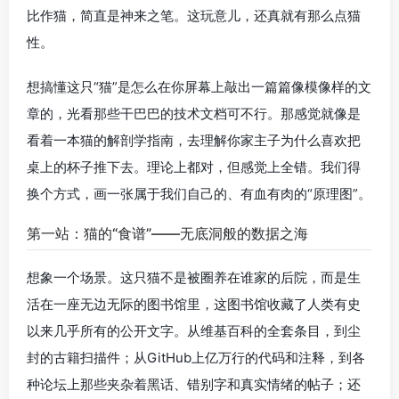
比作猫，简直是神来之笔。这玩意儿，还真就有那么点猫
性。
想搞懂这只“猫”是怎么在你屏幕上敲出一篇篇像模像样的文
章的，光看那些干巴巴的技术文档可不行。那感觉就像是
看着一本猫的解剖学指南，去理解你家主子为什么喜欢把
桌上的杯子推下去。理论上都对，但感觉上全错。我们得
换个方式，画一张属于我们自己的、有血有肉的“原理图”。
第一站：猫的“食谱”——无底洞般的数据之海
想象一个场景。这只猫不是被圈养在谁家的后院，而是生
活在一座无边无际的图书馆里，这图书馆收藏了人类有史
以来几乎所有的公开文字。从维基百科的全套条目，到尘
封的古籍扫描件；从GitHub上亿万行的代码和注释，到各
种论坛上那些夹杂着黑话、错别字和真实情绪的帖子；还