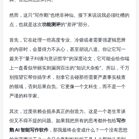
然而，这只“写作鹅”也绝非神仙。接下来说说我必须吐槽的
点，也就是这次
功能测评
的“差评”部分。
首先，它在处理一些高度专业、冷僻或者需要强逻辑思辨
的内容时，会显得力不从心，甚至胡说八道。你让它写一
篇关于“量子纠缠与意识哲学”的深度论文，它可能会给你端
上一盘看似华丽实则漏洞百出的“知识大杂烩”。所以，千万
别指望它帮你搞学术，别拿它去碰那些需要严肃事实核查
的领域，否则后果自负。它更像一个文科生，而不是一个
严谨的科学家。
其次，过度依赖会扼杀真正的创造力。这是一个老生常谈
但又不得不提的问题。如果我把所有的思考都外包给
写作
鹅 AI 智能写作软件
，那我最终会变成什么？一个没有思想