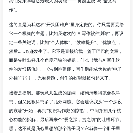
我们先来聊聊它最唬人的功能——“灵感生成”与“全文写
作”。
这简直是为我这种“开头困难户”量身定做的。你只需要丢给
它一个模糊的主题，比如我这次的“AI写作软件测评”，再设
定一些关键词，比如“个人体验”、“效率提升”、“优缺点”，
然后……奇迹发生了。它不是直接给我一篇干巴巴的文章，
而是先吐出好几个角度刁钻的标题，什么《我与AI写作软
件的爱恨情仇》、《告别拖延症，写作鹅能成为你的“电子
外挂”吗？》，光看标题，创作的欲望就被勾起来了。
接着是提纲。那玩意儿生成的提纲，结构清晰得就像教科
书，但又比教科书多了几分网感。它会建议我从“一个深夜
的哀嚎”开始，再到“初识写作鹅的惊艳”，中间穿插几个核
心功能的拆解，最后再来个“爱之深，责之切”的吐槽环节。
嘿，这不就是我心里想的那个路子吗？它就像一个肚子里