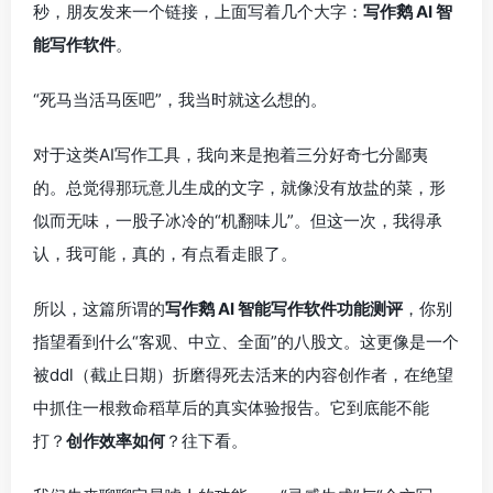
秒，朋友发来一个链接，上面写着几个大字：
写作鹅 AI 智
能写作软件
。
“死马当活马医吧”，我当时就这么想的。
对于这类AI写作工具，我向来是抱着三分好奇七分鄙夷
的。总觉得那玩意儿生成的文字，就像没有放盐的菜，形
似而无味，一股子冰冷的“机翻味儿”。但这一次，我得承
认，我可能，真的，有点看走眼了。
所以，这篇所谓的
写作鹅 AI 智能写作软件功能测评
，你别
指望看到什么“客观、中立、全面”的八股文。这更像是一个
被ddl（截止日期）折磨得死去活来的内容创作者，在绝望
中抓住一根救命稻草后的真实体验报告。它到底能不能
打？
创作效率如何
？往下看。