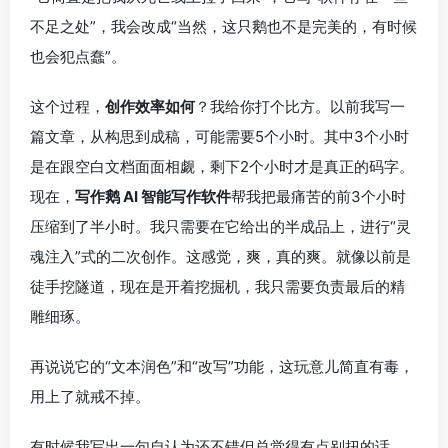
不足之处”，我会改成“当然，这只鹅也不是完美的，有时候
也会犯点蠢”。
这个过程，
创作效率如何
？我给你打个比方。以前我写一
篇文章，从构思到成稿，可能需要5个小时。其中3个小时
是在跟空白文档面面相觑，剩下2个小时才是真正的码字。
现在，
写作鹅 AI 智能写作软件
帮我把最痛苦的前3个小时
压缩到了半小时。我只需要在它给出的半成品上，进行“灵
魂注入”式的二次创作。这感觉，爽，真的爽。就像以前是
徒手挖隧道，现在是开着挖掘机，我只需要负责最后的精
雕细琢。
再说说它的“文本润色”和“改写”功能，这玩意儿简直有毒，
用上了就戒不掉。
有时候我写出一句自认为还不错但总觉得有点别扭的话，