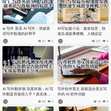
ai 写作 英语 AI 写作：突破英
AI写短篇小说：激发创意，快
语写作瓶颈的好帮手
速生成故事梗概、人物设定
47
0
251
0
AI 写作鹅评测 深度评测：AI 写
写作软件英文 探索适合英文写
作鹅是否值得入手？真实体验
作的 AI 软件功能
数据大公开
80
0
16
0